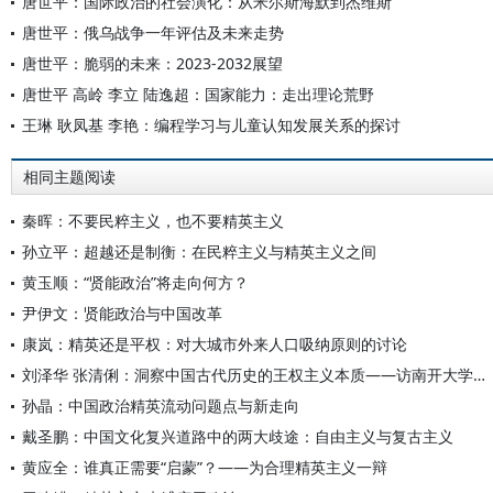
唐世平：国际政治的社会演化：从米尔斯海默到杰维斯
唐世平：俄乌战争一年评估及未来走势
唐世平：脆弱的未来：2023-2032展望
唐世平 高岭 李立 陆逸超：国家能力：走出理论荒野
王琳 耿凤基 李艳：编程学习与儿童认知发展关系的探讨
相同主题阅读
秦晖：不要民粹主义，也不要精英主义
孙立平：超越还是制衡：在民粹主义与精英主义之间
黄玉顺：“贤能政治”将走向何方？
尹伊文：贤能政治与中国改革
康岚：精英还是平权：对大城市外来人口吸纳原则的讨论
刘泽华 张清俐：洞察中国古代历史的王权主义本质——访南开大学荣誉教授刘泽华
孙晶：中国政治精英流动问题点与新走向
戴圣鹏：中国文化复兴道路中的两大歧途：自由主义与复古主义
黄应全：谁真正需要“启蒙”？——为合理精英主义一辩