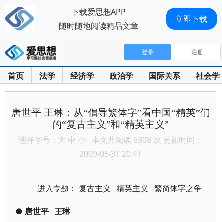
下载爱思想APP
立即下载
随时随地阅读精品文章
登录
注册
首页
法学
经济学
政治学
国际关系
社会学
唐世平 王琳：从“倡导繁体字”看中国“精英”们
的“复古主义”和“精英主义”
选择字号：
大
中
小
本文共阅读 6308 次 更新时间：
2009-05-31 20:41
进入专题：
复古主义
精英主义
繁简体字之争
●
唐世平
王琳