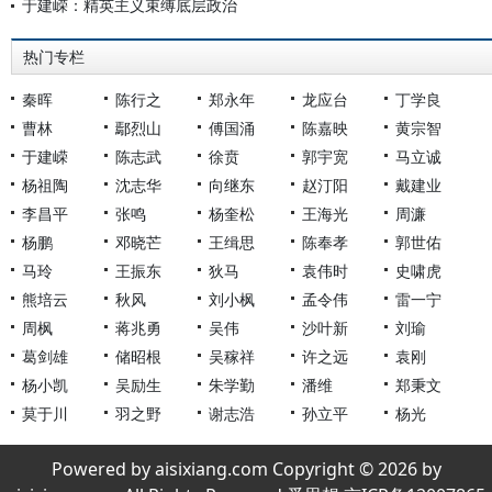
于建嵘：精英主义束缚底层政治
热门专栏
秦晖
陈行之
郑永年
龙应台
丁学良
曹林
鄢烈山
傅国涌
陈嘉映
黄宗智
于建嵘
陈志武
徐贲
郭宇宽
马立诚
杨祖陶
沈志华
向继东
赵汀阳
戴建业
李昌平
张鸣
杨奎松
王海光
周濂
杨鹏
邓晓芒
王缉思
陈奉孝
郭世佑
马玲
王振东
狄马
袁伟时
史啸虎
熊培云
秋风
刘小枫
孟令伟
雷一宁
周枫
蒋兆勇
吴伟
沙叶新
刘瑜
葛剑雄
储昭根
吴稼祥
许之远
袁刚
杨小凯
吴励生
朱学勤
潘维
郑秉文
莫于川
羽之野
谢志浩
孙立平
杨光
Powered by aisixiang.com Copyright © 2026 by