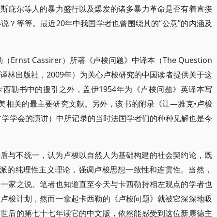
伯斯庇尔等人的暴力盛行以及爆发的诸多暴力革命是否有着直接
说？等等。最近20年中我国学者也曾围绕其的“公意”的内涵及
（Ernst Cassirer）所著《卢梭问题》中译本（The Question
u，王春华译，译林出版社，2009年）为关心卢梭研究的中国读者提供关于这
西勒书中的援引之外，盖伊1954年为《卢梭问题》英译本写
绍了欧美相关的最主要研究文献。另外，该书的附录《让—雅克•卢梭
国哲学学会的演讲）中所记录的当时法国学者们的种种见解也是今
矛盾与不统一，认为卢梭以自然人为基础构建的社会契约论，既
书派的纯理性主义理论，强调卢梭思想一致性和连贯性。当然，
是一家之说。笔者也知道直至今天与卡西勒持相左观点的学者也
读卢梭计划，然而一拿起卡西勒的《卢梭问题》就被它深深地吸
问世后的第七十七年读它的中文版，依然能感受到这位新康德主