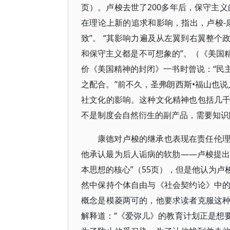
页）。卢梭去世了200多年后，保守主
在理论上新的追求和影响，指出，卢梭-
致”。 “其影响力遍及从左翼到右翼整
和保守主义都是不可想象的”。（《美国精神
价《美国精神的封闭》一书时曾说：“民
之配合。”前不久，圣弗朗西斯•福山也
社文化的影响。这种文化精神也包括几
不是制度会自然衍生的副产品，需要知识
康德对卢梭的继承也表现在责任伦
他承认最为后人诟病的软肋——卢梭提出
本思想的核心”（55页），但是他认为
然中保持个体自由与《社会契约论》中
概念是模菱两可的，他要求读者克服这
解释道：“《爱弥儿》的教育计划正是想