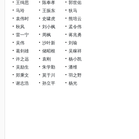
王缉思
陈奉孝
郭世佑
马玲
王振东
狄马
袁伟时
史啸虎
熊培云
秋风
刘小枫
孟令伟
雷一宁
周枫
蒋兆勇
吴伟
沙叶新
刘瑜
葛剑雄
储昭根
吴稼祥
许之远
袁刚
杨小凯
吴励生
朱学勤
潘维
郑秉文
莫于川
羽之野
谢志浩
孙立平
杨光