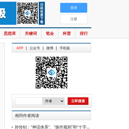
登录
注册
思想库
关键词
笔会
科普
排行
|
|
|
APP
公众号
微博
手机版
相同作者阅读
孙传钊：“神话体系”、“操作规则”和“十字军”