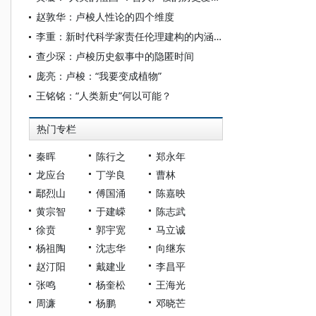
赵敦华：卢梭人性论的四个维度
李重：新时代科学家责任伦理建构的内涵与框架
查少琛：卢梭历史叙事中的隐匿时间
庞亮：卢梭：“我要变成植物”
王铭铭：“人类新史”何以可能？
热门专栏
秦晖
陈行之
郑永年
龙应台
丁学良
曹林
鄢烈山
傅国涌
陈嘉映
黄宗智
于建嵘
陈志武
徐贲
郭宇宽
马立诚
杨祖陶
沈志华
向继东
赵汀阳
戴建业
李昌平
张鸣
杨奎松
王海光
周濂
杨鹏
邓晓芒