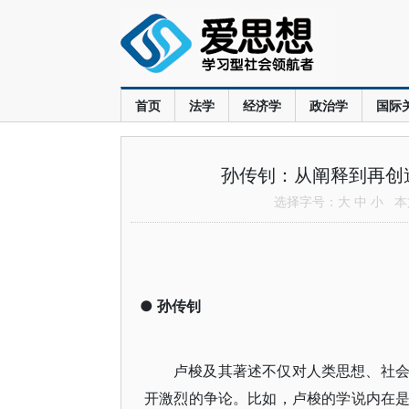
首页
法学
经济学
政治学
国际
孙传钊：从阐释到再创
选择字号：
大
中
小
本文
●
孙传钊
卢梭及其著述不仅对人类思想、社
开激烈的争论。比如，卢梭的学说内在