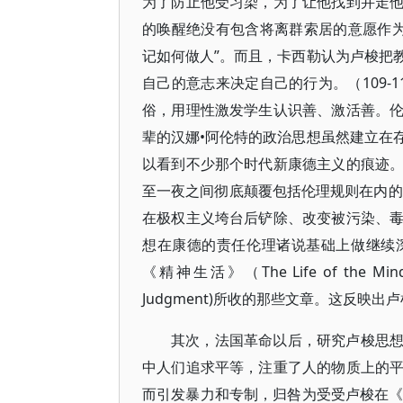
为了防止他受习染，为了让他找到并走
的唤醒绝没有包含将离群索居的意愿作
记如何做人”。而且，卡西勒认为卢梭把
自己的意志来决定自己的行为。（109-
俗，用理性激发学生认识善、激活善。
辈的汉娜•阿伦特的政治思想虽然建立在
以看到不少那个时代新康德主义的痕迹
至一夜之间彻底颠覆包括伦理规则在内的
在极权主义垮台后铲除、改变被污染、
想在康德的责任伦理诸说基础上做继续
《精神生活》（The Life of the M
Judgment)所收的那些文章。这反映
其次，法国革命以后，研究卢梭思
中人们追求平等，注重了人的物质上的
而引发暴力和专制，归咎为受受卢梭在《