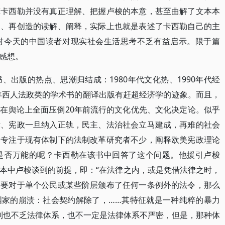
算卡西勒并没有真正理解、把握卢梭的本意，甚至曲解了文本本
的、再创造的读解、阐释，实际上也就是表述了卡西勒自己的主
对今天的中国读者对现实社会生活思考不乏有益启示。限于篇
感想。
、出版的热点、思潮归结成：1980年代文化热、1990年代经
0年西人法政类的学术书的翻译出版有赶超经济学的迹象。而且，
在舆论上全面压倒20年前流行的文化优先、文化决定论。似乎
律、宪政一旦纳入正轨，民主、法治社会立马建成，再难的社会
界专注于现有体制下的法制改革研究者不少，阐释欧美宪政理论
是否万能的呢？卡西勒在该书中回答了这个问题。他援引卢梭
本中卢梭谈到的前提，即：“在法律之内，或是凭借法律之时，
只要对于单个公民或某些阶层颁布了任何一条例外的法令，那么
国家的崩溃：社会契约解除了，……其特征就是一种纯粹的暴力
体制也不乏法律体系，也不一定是法律体系不严密，但是，那种体