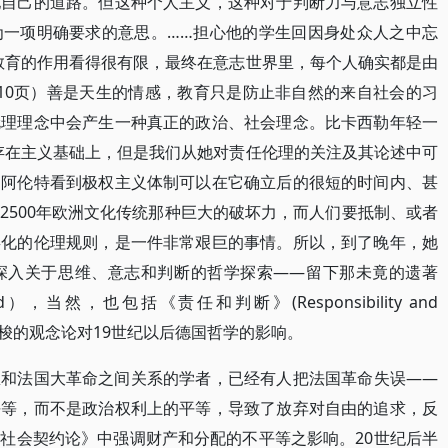
他自己的道路。但这种个人主义，这种对于判断力与意志独立性
为一项明确要求的意思。……担心他的学生回因身处众人之中忘
教育的作用看得很有限，最终在意志世界里，每个人确实都是由
110页）善是天生的情感，教育只是防止非自然的来自社会的习
伦理理念中会产生一种真正的政治、社会理念。比卡西勒年轻一
存在主义基础上，但是我们从她对责任伦理的关注及其论述中可
。阿伦特看到极权主义体制可以在它确立后的很短的时间内、甚
2500年欧洲文化传统那种巨大的破坏力，而人们要抵制、或者
毒化的伦理规则，是一件非常艰巨的事情。所以，到了晚年，她
深入关于思维、意志和判断的哲学探索——留下那未竟的遗著
ind），当然，也包括《责任和判断》(Responsibility and
出卢梭的观念论对19世纪以后德国哲学的影响。
想和法国大革命之间关系的学者，已经有人把法国革命失误——
平等，而不是政治权利上的平等，导致了放弃对自由的追求，反
社会契约论》中强调财产和分配的不平等之影响。20世纪后半