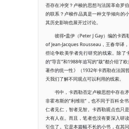
否存在冲突？卢梭的思想与法国革命罗
的联系？卢梭作品真是一种文学倾向的小
其历史影响也展开过讨论。
彼得•盖伊（Peter J Gay）编的卡西勒
of Jean-Jacques Roussea
些论争欧美学者先行研究的线索。除了卡
的“导言”和1988年追写的“跋”都介
著作的统一性》（1932年卡西勒在法
天我们了解不同观点可以利用的线索。
书中，卡西勒否定卢梭思想中存在
非霍布斯的“利维坦”，也不同于百科全
仁者见仁，智者见智。卡西勒观点也只
大有人在。而且，笔者也没有要深入研
引住了。它是本篇幅不长的小书，在其