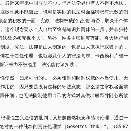
。最近30年来中国立法不少，但是法学界也有人不得不承认，
谓腐败现象不能遏止，也就是实际的执法时面临特权有无数的例
概念的积极的一面：宪政、法制权威的“合法”与否，取决于个体
身。这个观念要求个人自始至终都知识共同体的一员，并非独特
行法律必须无视个人”。另外，许多主张制度万能、夸大地把制
：制度、宪法、法律是由人制定的，也是由人来执行或破坏的，
关键在于责任伦理，也就涉及个人的守法意志。卡西勒和卢梭一
保证权力不被滥用、法治能付诸实践：
本性使然，如果可能的话，必须钳制和防制权威的不当使用。无
起作用的，因只要是没有这样的守法意志，那么摆在掌权者面前
得再仔细，也无法防制他用自己的方式对其做出解释并随心所欲
世纪理性主义迷信的批判，又超越自然状态和感情伦理，通过一
一种纯粹的责任伦理学（Gesetzes-Ethik）”。（85-87