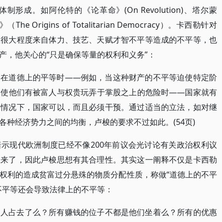
成。如阿伦特的《论革命》(On Revolution)、塔尔蒙
e Origins of Totalitarian Democracy）。卡西勒针对
忍很大程度来自体力、技艺、天赋才智不平等造成的不平等，也
产，他关心的“只是确保等量的权利和义务”：
民在道德上的平等时——例如，当这种财产的不平等迫使特定阶
，使他们有被富人与权贵玩弄于掌股之上的危险时——国家就有
种情况下，国家可以，而且必须干预。通过适当的立法，如对继
种经济势力之间的均衡，卢梭的要求不过如此。(54页)
示现代欧洲制度已经不像200年前议会光讨论有关政治权利议
上来了，因此卢梭思想有其合理性。其实这一阐释不仅是卡西勒
权利的造成贫富过分悬殊的物质分配性质，称做“道德上的不平
不平等还会导致法律上的不平等：
富人占去了么？所有赚钱的位子不都是他们坐着么？所有的优惠