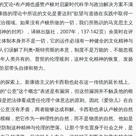
义的艾论•布卢姆也盛赞卢梭对启蒙时代科学与政治解决方案不满
康德的理论中所说的文化是要达到“欲望与道德在实践中取得一
个政治领域。如果没有卢梭所做的一切，我们所熟识的马克思主义
的封闭》，译林出版社，2007年，137-142页）余英时在评
主体制本身并不是一切，它的运作必须有一种健全的文化精神与
说人们误解了列奥•斯特劳斯的本意，制度不是万能的，不能忽视
千年人类共有的、普世的伦理规则，这种文化精神的恢复、发扬
阶层带头自律和努力。
理的探索上。新康德主义的卡西勒也处在这一传统的延长线上。
的“公意”这个概念“表述是有漏洞，但这些漏洞并不触及他的根
卢梭是把法律看成责任伦理个体意志的原则。因此《爱弥儿》在自
的公意没有矛盾，两者能够达成和解。卡西勒也承认卢梭的自然
种模糊，把它作为一种理性的自然，而不是物质的自然。他如是
要防制这种精神与伦理的堕落。让那个学生置身于社会之外，是