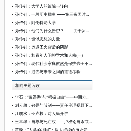
孙传钊：大学人的饭碗与转向
孙传钊：一段历史插曲 ——第三帝国时期的秩序自由主义经济体制
孙传钊：阿伦特论大学
孙传钊：他们为什么告密？ ——关于罗伯特·盖拉特莱的纳粹研究
孙传钊：也谈思想的力量
孙传钊：奥运圣火背后的阴影
孙传钊：和青年人闲聊学术和人格(一)
孙传钊：现代社会家庭依然是保护孩子不受身体与精神上侵害的重要堡垒
孙传钊：过去与未来之间的道德考验
相同主题阅读
李石：“逍遥游”与“积极自由”——中西方内在自由理论之比较
刘云超：敬畏与节制——责任伦理视野下约纳斯与儒学的对话
江弱水：圣卢梭：对人民开讲
王幸华：自尊与死亡权——卢梭论自杀或自愿安乐死
黄璇：“人类的祖国”：哲人卢梭的历史爱国主义