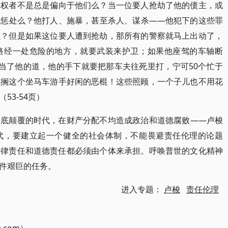
当权者不是总是偏向于他们么？当一位要人抢劫了他的债主，或
于惩处么？他打人、施暴，甚至杀人、谋杀——他犯下的这些罪
么？但是如果这位要人遭到抢劫，那所有的警察就马上出动了，
路经一处危险的地方，就要武装来护卫；如果他座驾的车轴断
当了他的道，他的手下就要把那车夫往死里打，宁可50个忙于
耽搁这个坐马车游手好闲的恶棍！这些照顾，一个子儿也不用花
3-54页）
彻底颠覆的时代，在财产分配不均造成政治和道德腐败——卢梭
代，要建立起一个健全的社会体制，不能畏避责任伦理的论题
法律责任和道德责任都必须由个体来承担。呼唤普世的文化精神
件艰巨的任务。
进入专题：
卢梭
责任伦理