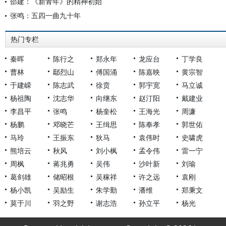
邵建：《新青年》的精神初始
张鸣：五四一曲九十年
热门专栏
秦晖
陈行之
郑永年
龙应台
丁学良
曹林
鄢烈山
傅国涌
陈嘉映
黄宗智
于建嵘
陈志武
徐贲
郭宇宽
马立诚
杨祖陶
沈志华
向继东
赵汀阳
戴建业
李昌平
张鸣
杨奎松
王海光
周濂
杨鹏
邓晓芒
王缉思
陈奉孝
郭世佑
马玲
王振东
狄马
袁伟时
史啸虎
熊培云
秋风
刘小枫
孟令伟
雷一宁
周枫
蒋兆勇
吴伟
沙叶新
刘瑜
葛剑雄
储昭根
吴稼祥
许之远
袁刚
杨小凯
吴励生
朱学勤
潘维
郑秉文
莫于川
羽之野
谢志浩
孙立平
杨光