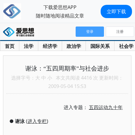
下载爱思想APP
立即下载
随时随地阅读精品文章
登录
注册
首页
法学
经济学
政治学
国际关系
社会学
谢泳：“五四周期率”与社会进步
选择字号：
大
中
小
本文共阅读 4416 次 更新时间：
2009-05-04 15:53
进入专题：
五四运动九十年
●
谢泳
(
进入专栏
)