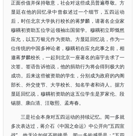
正面价值并保持敬意，社会对这些成员普遍尊敬。方
显廷在他的回忆录中曾叙述过一个细节，五四运动
后，时任北京大学执行校长的蒋梦麟，请著名企业家
穆耦初资助五位学运领袖出国留学。穆耦初立即慨然
应允，以五万银元作为资助。方显廷回忆说，作为一
位传统的中国多神论者，穆耦初在应允此事之前，相
邀蒋梦麟校长，一起到北京一座著名的庙宇去求了一
次签。签语告诉他说，他的捐助行为将会得到极大的
成功。后来这些被资助的学生，分别成为政府的内阁
部长、外交使节、大学校长、知名学者和诗人。据方
显廷回忆说，穆耦初资助的这五位学生是罗家伦、段
锡朋、康白清、汪敬熙、孟寿春。
三是社会本身对五四运动的持续记忆。闻一多就
多次表达过，蒋介石《中国之命运》中公开向“五四宣
战”，他无论如何不能接受，闻一多的感受是：“五四