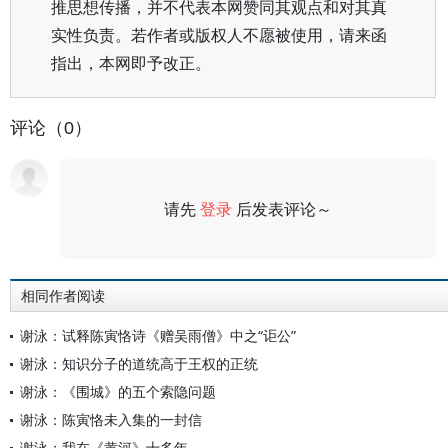
推思想传播，并不代表本网赞同其观点和对其真
实性负责。若作者或版权人不愿被使用，请来函
指出，本网即予改正。
评论（0）
请先
登录
后发表评论～
评论
相同作者阅读
谢泳：试释陈寅恪诗《赠吴雨僧》中之“讵公”
谢泳：知识分子的道统高于王权的正统
谢泳：《围城》的五个索隐问题
谢泳：陈寅恪未入集的一封信
谢泳：我在《黄河》十多年