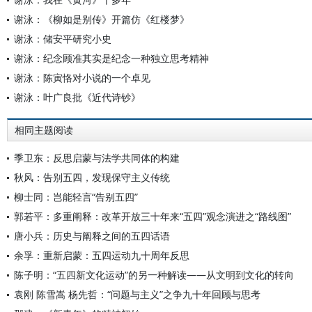
谢泳：《柳如是别传》开篇仿《红楼梦》
谢泳：储安平研究小史
谢泳：纪念顾准其实是纪念一种独立思考精神
谢泳：陈寅恪对小说的一个卓见
谢泳：叶广良批《近代诗钞》
相同主题阅读
季卫东：反思启蒙与法学共同体的构建
秋风：告别五四，发现保守主义传统
柳士同：岂能轻言“告别五四”
郭若平：多重阐释：改革开放三十年来“五四”观念演进之“路线图”
唐小兵：历史与阐释之间的五四话语
余孚：重新启蒙：五四运动九十周年反思
陈子明：“五四新文化运动”的另一种解读——从文明到文化的转向
袁刚 陈雪嵩 杨先哲：“问题与主义”之争九十年回顾与思考