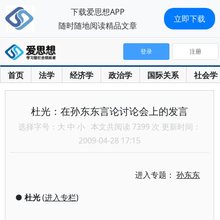
下载爱思想APP
立即下载
随时随地阅读精品文章
登录
注册
首页
法学
经济学
政治学
国际关系
社会学
杜光：在孙东东言论讨论会上的发言
选择字号：
大
中
小
本文共阅读 7399 次 更新时间：
2009-04-28 17:15
进入专题：
孙东东
●
杜光
(
进入专栏
)