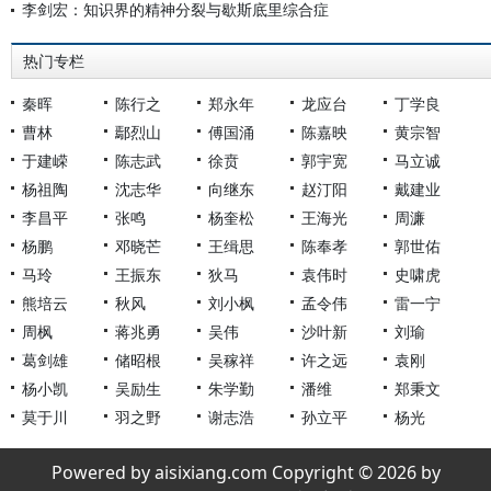
李剑宏：知识界的精神分裂与歇斯底里综合症
热门专栏
秦晖
陈行之
郑永年
龙应台
丁学良
曹林
鄢烈山
傅国涌
陈嘉映
黄宗智
于建嵘
陈志武
徐贲
郭宇宽
马立诚
杨祖陶
沈志华
向继东
赵汀阳
戴建业
李昌平
张鸣
杨奎松
王海光
周濂
杨鹏
邓晓芒
王缉思
陈奉孝
郭世佑
马玲
王振东
狄马
袁伟时
史啸虎
熊培云
秋风
刘小枫
孟令伟
雷一宁
周枫
蒋兆勇
吴伟
沙叶新
刘瑜
葛剑雄
储昭根
吴稼祥
许之远
袁刚
杨小凯
吴励生
朱学勤
潘维
郑秉文
莫于川
羽之野
谢志浩
孙立平
杨光
Powered by aisixiang.com Copyright © 2026 by