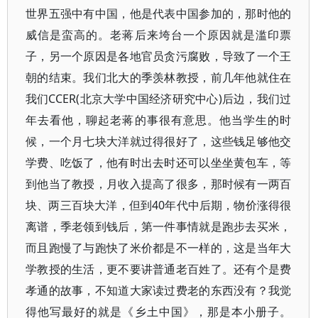
世界五强中有中国，他是代表中国参加的，那时他的
威信是蛮高的。老蒋后来垮台一个原因就是滥印票
子，另一个原因是各地官员贪污腐败，导致了一个王
朝的结束。我们北大的季羡林教授，前几年他就住在
我们CCER(北京大学中国经济研究中心)后边，我们过
年去看他，聊起老蒋的事很有意思。他当学生的时
候，一个月七块大洋就过得很好了，这些钱足够他交
学费、吃饭了，他有时出去时还可以坐坐黄包车，等
到他当了教授，月收入提高了很多，那时候有一两百
块、两三百块大洋，但到40年代中后期，物价涨得很
离谱，季老领到钱后，第一件事情就是跑步去买米，
而且跑慢了与跑快了米价都是不一样的，这是当年大
学教授的生活，更不要讲普通老百姓了。还有个是费
孝通的故事，不知道大家读过费老的东西没有？我觉
得他写最好的就是《乡土中国》，那是本小册子。