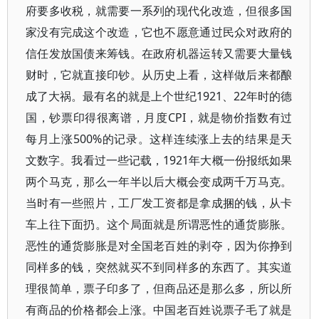
府要多收税，就需要一系列的现代化改造，但很多国
家没有完成这个改造，它也不愿意通过民众对政府的
信任发放国债来筹钱。在政府机器运转又需要大量钱
财时，它就直接印钞。从历史上看，这样做后来都酿
成了大祸。最有名的就是上个世纪1921、22年时的德
国，钞票印得很离谱，月度CPI，就是物价指数有过
每月上涨500%的记录。这样连续涨上去的结果是天
文数字。我看过一些记载，1921年大概一份报纸如果
两个马克，那么一年半以后大概会变成两千万马克。
当时有一些照片，工厂发工资都是拿成捆的钱，从卡
车上往下面扔。这个局面就是所谓恶性的通货膨胀。
恶性的通货膨胀是对全国老百姓的剥夺，因为你挣到
同样多的钱，突然就买不到同样多的东西了。其实道
理很简单，票子印多了，但商品还是那么多，所以所
有商品的价格都会上涨。中国老百姓说票子毛了就是