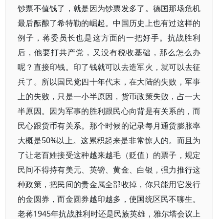
钞票不值钱了，就是因为钞票发多了。德国那场危机
最后酝酿了希特勒的崛起。中国历史上也有过这样的
例子，蒋委员长也是这方面的一把好手。抗战胜利
后，他要打共产党，又没有税收基础，那么怎么办
呢？直接印钱。印了钱就可以去造军火，就可以去征
兵了。所以国民党四十年代末，在大陆的失败，军事
上的失败，只是一小半原因，货币政策失败，占一大
半原因。因为军事的胜利跟民心向背是有关系的，而
民心跟货币有关系。那个时候的记录每月通货膨胀率
大概是50%以上。这累积起来是非常惊人的。而且为
了让老百姓接受这种越来越毛（贬值）的票子，规定
民间不得持有美元、英镑、黄金、白银，强力推行这
种政策，把民间的贵金属全部收掉，你只能用它发行
的金圆券，而金圆券越印越多，使国统区民不聊生。
老蒋1945年抗战胜利时还是民族英雄，雅尔塔会议上