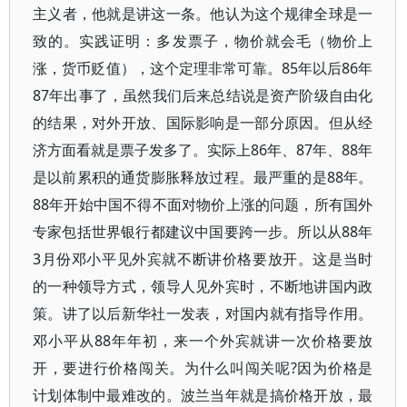
主义者，他就是讲这一条。他认为这个规律全球是一
致的。实践证明：多发票子，物价就会毛（物价上
涨，货币贬值），这个定理非常可靠。85年以后86年
87年出事了，虽然我们后来总结说是资产阶级自由化
的结果，对外开放、国际影响是一部分原因。但从经
济方面看就是票子发多了。实际上86年、87年、88年
是以前累积的通货膨胀释放过程。最严重的是88年。
88年开始中国不得不面对物价上涨的问题，所有国外
专家包括世界银行都建议中国要跨一步。所以从88年
3月份邓小平见外宾就不断讲价格要放开。这是当时
的一种领导方式，领导人见外宾时，不断地讲国内政
策。讲了以后新华社一发表，对国内就有指导作用。
邓小平从88年年初，来一个外宾就讲一次价格要放
开，要进行价格闯关。为什么叫闯关呢?因为价格是
计划体制中最难改的。波兰当年就是搞价格开放，最