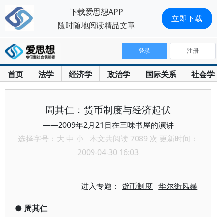
下载爱思想APP
立即下载
随时随地阅读精品文章
登录
注册
首页
法学
经济学
政治学
国际关系
社会学
周其仁：货币制度与经济起伏
——2009年2月21日在三味书屋的演讲
选择字号：
大
中
小
本文共阅读 7089 次 更新时间：
2009-04-30 16:03
进入专题：
货币制度
华尔街风暴
●
周其仁