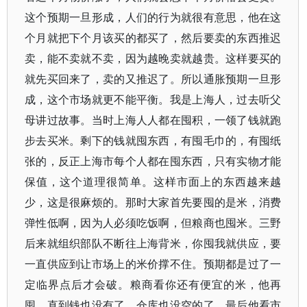
这个预期一旦形成，人们的行为就很有意思，他在这
个月就把下个月该买的都买了，然后要卖的东西推迟
卖，能不卖就不卖，因为越晚卖就越贵。这样要买的
就先买回来了，卖的又推迟了。所以通胀预期一旦形
成，这个市场就更不能平衡。我是上海人，过去听父
母讲过故事。当时上海人人都在囤积，一领了钱就跑
步去买米。剩下的钱就囤东西，有囤毛巾的，有囤纸
张的，反正上海市每个人都在囤东西，只有实物才能
保值，这个道理很简单。这样市面上的东西越来越
少，这是很麻烦的。那时大家首先要囤的是米，消费
弹性低啊，因为人必须吃饭啊，但粮商也囤米。三野
后来就组织部队不断往上海背米，你囤我就供应，要
一直供应到让市场上的米价撑不住。预期都是过了一
定临界点后才会破。粮商看你还有便宜的米，他再
囤，直到钱也没有了，仓库也没空的了，最后他看市