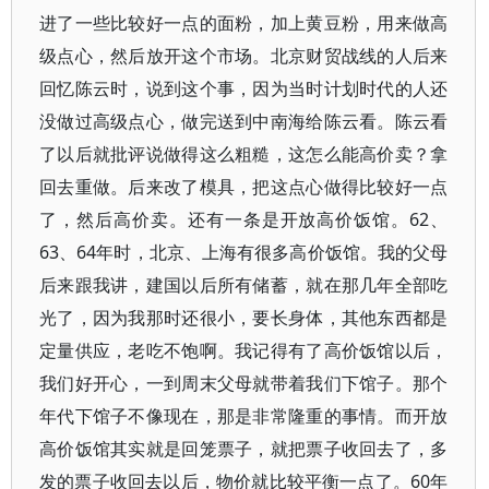
进了一些比较好一点的面粉，加上黄豆粉，用来做高
级点心，然后放开这个市场。北京财贸战线的人后来
回忆陈云时，说到这个事，因为当时计划时代的人还
没做过高级点心，做完送到中南海给陈云看。陈云看
了以后就批评说做得这么粗糙，这怎么能高价卖？拿
回去重做。后来改了模具，把这点心做得比较好一点
了，然后高价卖。还有一条是开放高价饭馆。62、
63、64年时，北京、上海有很多高价饭馆。我的父母
后来跟我讲，建国以后所有储蓄，就在那几年全部吃
光了，因为我那时还很小，要长身体，其他东西都是
定量供应，老吃不饱啊。我记得有了高价饭馆以后，
我们好开心，一到周末父母就带着我们下馆子。那个
年代下馆子不像现在，那是非常隆重的事情。而开放
高价饭馆其实就是回笼票子，就把票子收回去了，多
发的票子收回去以后，物价就比较平衡一点了。60年