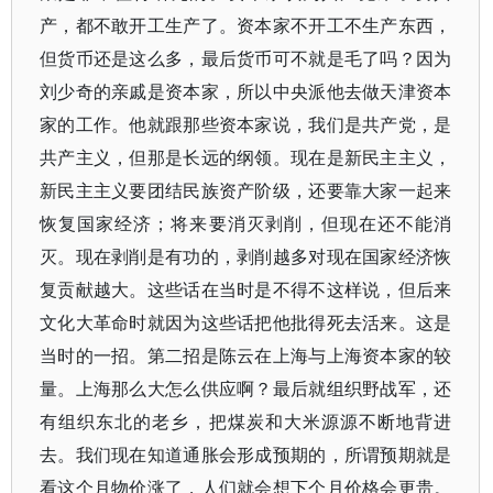
产，都不敢开工生产了。资本家不开工不生产东西，
但货币还是这么多，最后货币可不就是毛了吗？因为
刘少奇的亲戚是资本家，所以中央派他去做天津资本
家的工作。他就跟那些资本家说，我们是共产党，是
共产主义，但那是长远的纲领。现在是新民主主义，
新民主主义要团结民族资产阶级，还要靠大家一起来
恢复国家经济；将来要消灭剥削，但现在还不能消
灭。现在剥削是有功的，剥削越多对现在国家经济恢
复贡献越大。这些话在当时是不得不这样说，但后来
文化大革命时就因为这些话把他批得死去活来。这是
当时的一招。第二招是陈云在上海与上海资本家的较
量。上海那么大怎么供应啊？最后就组织野战军，还
有组织东北的老乡，把煤炭和大米源源不断地背进
去。我们现在知道通胀会形成预期的，所谓预期就是
看这个月物价涨了，人们就会想下个月价格会更贵。