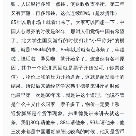
账，人民银行多印一点钱，使财政收支平衡。第二年
又有窟窿，再多印钱。这么连续印钱（超发货币），
85年以后市场上就看出来了。大家可以回想一下，中
国人心最齐的时候是84年，那时人们觉得中国有希望
了。北大学生国庆游行的时候打出“小平你好”的横
幅，就是1984年的事。85年以后就有点麻烦了，牢骚
啦，怪话啦，异见啦，就开始多了。这当然有各种原
因，其中一个经济原因就是票子开始发毛（钞票贬
值），物价上涨的压力开始逼近，这就是超发票子的
结果。所以后来请经济学家弗里德曼来讲座的时候，
他最早第一次是80年来，就是讲这个道理。他说不管
是什么主义什么国家，票子多了，物价一定要上涨，
通货膨胀是个货币现象。弗里德曼讲来讲去就这一
条。我们80年请他来，88年请他来，93年请他来，他
三次来都是中国通货膨胀比较高的时候，他又是货币