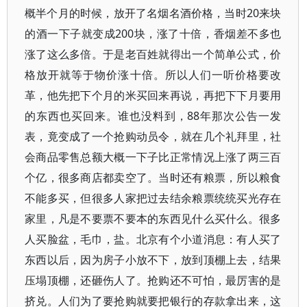
概半个月的时候，放开了名烟名酒价格，当时20来块
的酒一下子就变成200块，涨了十倍，香烟差不多也
涨了这么多倍。于是老百姓就得出一个简单公式，价
格放开就等于物价涨十倍。所以人们一听价格要改
革，他先把下个月的米买回来再说，再把下下月要用
的东西也买回来。谁也没料到，88年那次公告一发
表，竟变成了一个抢购动员令，就在几个礼拜里，社
会商品零售总额大概一下子比正常情况上涨了两三百
个亿，很多商店都卖空了。当时还有粮票，所以粮食
不能多买，但很多人家把过去结余粮票统统买光存在
家里，凡是不要票不要本的东西见什么买什么。很多
人买脸盆，毛巾，盐。北京有个小道消息：有人买了
东西以后，因为房子小放不下，放到顶棚上去，结果
压塌顶棚，还砸伤人了。抢购还不可怕，最厉害的是
挤兑。人们为了要抢购就要把银行的存款拿出来，这