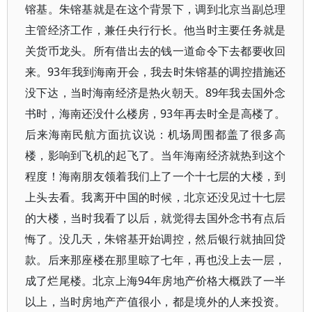
镕基。朱镕基就是在这个背景下，调到北京当副总理
主管经济工作，兼任央行行长。他当时主要任务就是
关货币龙头。所有借出去的钱一道命令下去都要收回
来。93年我到海南开会，我去时朱镕基的调控措施还
没下达，当时海南经济是热火朝天。89年我去国外念
书时，海南还没什么楼房，93年再去时全是高楼了。
后来海南民航方面抗议说：机场周围都盖了很多高
楼，影响到飞机的起飞了。当年海南经济就热到这个
程度！海南朋友领着我们上了一个十七层的大楼，到
上头去看。我离开中国的时候，北京还没见过十七层
的大楼，当时我看了以后，就觉得去国外念书有点后
悔了。没几天，朱镕基开始调控，然后银行就抽回贷
款。后来那座楼在那里晾了七年，再也没上去一层，
成了烂尾楼。北京上海94年房地产价格大概跌了一半
以上，当时房地产产值很小，都是境外的人来投资。