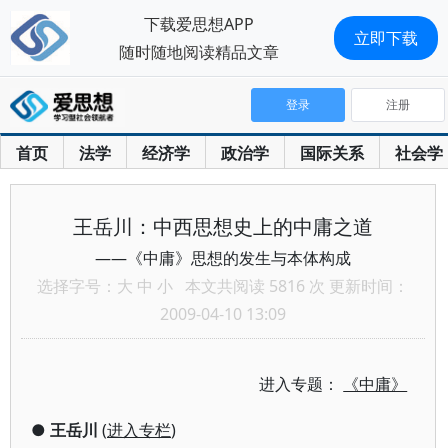
下载爱思想APP
立即下载
随时随地阅读精品文章
登录
注册
首页
法学
经济学
政治学
国际关系
社会学
王岳川：中西思想史上的中庸之道
——《中庸》思想的发生与本体构成
选择字号：
大
中
小
本文共阅读 5816 次 更新时间：
2009-04-10 13:09
进入专题：
《中庸》
●
王岳川
(
进入专栏
)