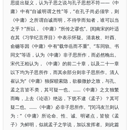
思提出疑义，认为子思之说与孔子思想不符——《中
庸》中有“自诚明谓之性”等，“在孔子尚必须学，则
《中庸》之所谓自诚而明，不待学而知者，谁可以当
之乎？”所以，《中庸》“所传之谬也”。[8]南宋的叶适
在其《习学纪言序目》中表示怀疑。清袁枚、叶酉、
俞樾等因《中庸》中有“载华岳而不重”、“车同轨、书
同文”等语，认为《中庸》非子思所作，而必然晚出。
宋代王柏认为，《中庸》的前二十章，以及二十一章
以下均为子思所作，而其余部分则非子思所作。清人
崔认为“《中庸》独探赜索隐，欲极微妙之致，与孔、
孟之言皆不类，其可疑一也。……《中庸》之文独繁
而晦，上去《论语》绝远，下犹不逮《孟子》？其可
疑二也。……《中庸》必非子思所作。”[9]冯友兰则认
为：“《中庸》所论命、性、诚、明诸点，皆较《孟
子》为鲜明，似就孟子之学说，加以发挥者。则此篇