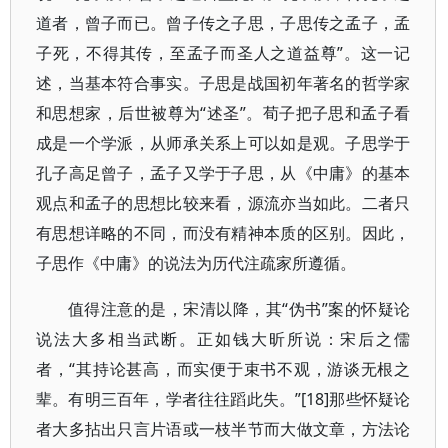
道者，曾子而已。曾子传之子思，子思传之孟子，孟
子死，不得其传，至孟子而圣人之道益尊”。这一记
述，当基本符合事实。子思是战国初年著名的哲学家
和思想家，后世被尊为“述圣”。荀子把子思和孟子看
成是一个学派，从师承关系上可以如是观。子思学于
孔子高足曾子，孟子又学于子思，从《中庸》的基本
观点和孟子的思想比较来看，源流亦当如此。二者只
有思想详略的不同，而没有精神本质的区别。因此，
子思作《中庸》的说法为历代注疏家所遵循。
值得注意的是，宋清以降，其“伪书”案的怀疑论
说法大多相当武断。正如钱大昕所说：宋后之儒
者，“其持论甚高，而实便于束书不观，游谈无根之
辈。有明三百年，学者往往蹈此失。”[18]那些怀疑论
者大多拈出只言片语或一枝半节而大做文章，方法论