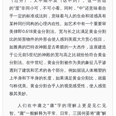
（过分），又不能不及（达不到）。这一合适
的“度”非同小可，不可小看。同时，“中”还意味着合
乎一定的标准或法则，意味着与人的生命和谐感具有
某种同行同构的心理内在性。如艺术中有一个重要审
美律即0.618黄金分割法。宽与长之比满足黄金分割
比的矩形物件的外形会使人感到美观大方赏心悦目，
如雅典的巴特农神殿是古希腊的一大杰作，这座建造
于公元前5世纪的神殿的宽与高之比就恰恰符合黄金
分割法。在中世纪，黄金分割被作为美的象征几乎渗
透到了建筑和艺术的各个部分。例如据说人体雕塑的
上半身和下半身的长度，如果满足黄金分割比，就最
匀称优美。黄金分割合乎人的视觉感受性，使人感觉
极其美妙。
人们在中庸之“庸”字的理解上更是见仁见
智。“庸”一般解释为平常、日常。三国何晏将“庸”解