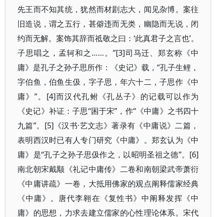
先王而不知其统，犹然而材剧志大，闻见杂博。案往
旧造说，谓之五行，甚僻违而无类，幽隐而无说，闭
约而无解。案饰其辞而祗敬之曰：‘此真君子之言也’。
子思唱之，孟轲和之……。”[3]司马迁、郑玄称《中
庸》是孔子之孙子思所作：《史记》载，“孔子生鲤，
字伯鱼，伯鱼生伋，字子思，年六十二，子思作《中
庸》”。[4]而汉代孔鲋《孔丛子》的记载可以作为
《史记》补证：子思“困于宋”，作“《中庸》之书四十
九篇”。[5]《汉书·艺文志》著录有《中庸说》二篇，
表明西汉时已有人专门研究《中庸》。郑玄认为《中
庸》是“孔子之孙子思伋作之，以昭明圣祖之德”。[6]
南北朝宋戴颙《礼记中庸传》二卷和南朝梁武帝萧衍
《中庸讲疏》一卷，大抵用佛家的观点阐释儒家经典
《中庸》。唐代李翱在《复性书》中阐释发挥《中
庸》的思想，力求去建立儒家的心性理论体系。宋代