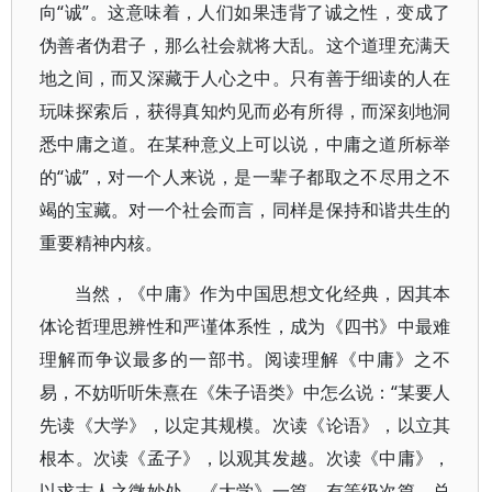
向“诚”。这意味着，人们如果违背了诚之性，变成了
伪善者伪君子，那么社会就将大乱。这个道理充满天
地之间，而又深藏于人心之中。只有善于细读的人在
玩味探索后，获得真知灼见而必有所得，而深刻地洞
悉中庸之道。在某种意义上可以说，中庸之道所标举
的“诚”，对一个人来说，是一辈子都取之不尽用之不
竭的宝藏。对一个社会而言，同样是保持和谐共生的
重要精神内核。
当然，《中庸》作为中国思想文化经典，因其本
体论哲理思辨性和严谨体系性，成为《四书》中最难
理解而争议最多的一部书。阅读理解《中庸》之不
易，不妨听听朱熹在《朱子语类》中怎么说：“某要人
先读《大学》，以定其规模。次读《论语》，以立其
根本。次读《孟子》，以观其发越。次读《中庸》，
以求古人之微妙处。《大学》一篇，有等级次篇，总