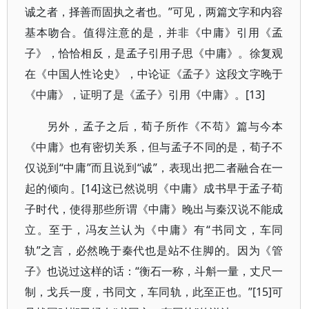
诚之者，择善而固执之者也。”可见，两篇文字和内容
基本吻合。值得注意的是，并非《中庸》引用《孟
子》，恰恰相反，是孟子引用子思《中庸》。徐复观
在《中国人性论史》，中论证《孟子》这段文字晚于
《中庸》，证明了是《孟子》引用《中庸》。[13]
另外，孟子之后，荀子所作《不苟》篇与今本
《中庸》也有密切关系，但与孟子不同的是，荀子不
仅说到“中庸”而且说到“诚”，表现出把二者融合在一
起的倾向。[14]这已然说明《中庸》成书早于孟子荀
子时代，使得那些所谓《中庸》晚出与秦汉说不能成
立。至于，冯友兰认为《中庸》有“书同文，车同
轨”之言，必然晚于秦代也是站不住脚的。因为《管
子》也说过这样的话：“衡石一称，斗斛一量，丈尺一
制，戈兵一度，书同文，车同轨，此至正也。”[15]可