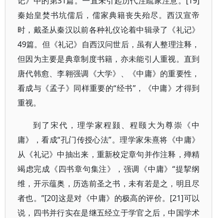
记》中的第31篇。一直未引起历代注疏家注意。[19]
秦始皇焚书坑儒后，儒家典籍丧失殆尽。西汉宣帝
时，戴圣从秦汉以前各种礼仪论着中辑录了《礼记》
49篇。但《礼记》自西汉问世后，虽有人整理注释，
但因为主要是典章制度书籍，亦未能引人重视。直到
唐代韩愈、李翱强调《大学》、《中庸》的重要性，
看成与《孟子》同样重要的“经书”，《中庸》才得到
重视。
到了宋代，理学家程颢、程颐大为尊崇《中
庸》，看成“孔门传授心法”。理学家朱熹将《中庸》
从《礼记》中抽出来，重新校定章句并作注释，殚精
竭虑完成《四书章句集注》，强调《中庸》“提挈纲
维，开示蕴奥，历选前圣之书，未有若是之，明且尽
者也。”[20]这是对《中庸》的极高的评价。[21]可以
说，四书并行实在是继五经立于学官之后，中国学术