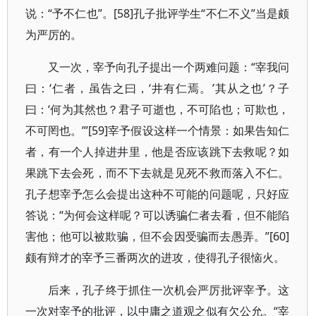
说：“予不仁也”。[58]孔子批评学生“不仁不义”当是颇
为严厉的。
又一次，宰予向孔子提出一个两难问题：“宰我问
曰：‘仁者，虽告之曰，‘井有仁焉。’其从之也’？子
曰：‘何为其然也？君子可逝也，不可陷也；可欺也，
不可罔也。’”[59]宰予假设这样一个情景：如果告知仁
者，有一个人掉进井里，他是否应该跳下去救呢？如
果跳下去会死，而不下去就是见死不救而落入不仁。
孔子想宰予怎么会提出这种不可能的问题呢，只好应
答说：“为何会这样呢？可以诱骗仁者去看，但不能陷
害他；他可以被欺骗，但不会因受骗而去愚弄。”[60]
颇有辩才的宰予三番两次的进攻，使得孔子很恼火。
后来，孔子终于抓住一次机会严厉批评宰予。这
一次对宰予的批评，以中庸之道观之似有欠公允。“宰