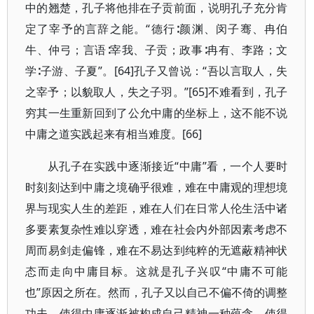
中的翘楚，孔子将他排在子贡前面，说明孔子充分肯
定了宰予的言辞之能。“德行∶颜渊、闵子骞、冉伯
牛、仲弓；言语∶宰我、子贡；政事∶冉有、李路；文
学∶子游、子夏”。[64]孔子又曾说：“吾以言取人，失
之宰予；以貌取人，失之子羽。”[65]不难看到，孔子
穷其一生重新回到了公允中庸的坐标上，这不能不说
中庸之道实践起来有相当难度。[66]
从孔子在实践中逐渐接近“中庸”看，一个人要时
时刻刻达到中庸之境确乎很难，难在中庸观的理想境
界与现实人生的差距，难在人们在日常人伦生活中诸
多要素复杂性难以穿透，难在社会内外部因素考虑不
周而易剑走偏锋，难在不易达到纯粹的无遮蔽精神状
态而走向中庸目标。这就是孔子兴叹“中庸不可能
也”原因之所在。然而，孔子又以自己不偏不倚的调整
功夫，使得中庸逐渐被构成自己精神一种蕴含，使得