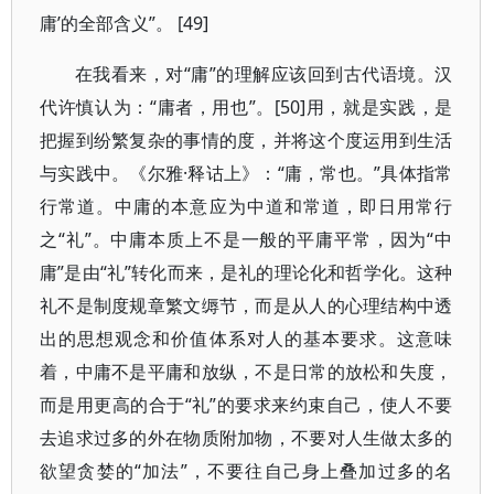
庸’的全部含义”。 [49]
在我看来，对“庸”的理解应该回到古代语境。汉
代许慎认为：“庸者，用也”。[50]用，就是实践，是
把握到纷繁复杂的事情的度，并将这个度运用到生活
与实践中。《尔雅·释诂上》：“庸，常也。”具体指常
行常道。中庸的本意应为中道和常道，即日用常行
之“礼”。中庸本质上不是一般的平庸平常，因为“中
庸”是由“礼”转化而来，是礼的理论化和哲学化。这种
礼不是制度规章繁文缛节，而是从人的心理结构中透
出的思想观念和价值体系对人的基本要求。这意味
着，中庸不是平庸和放纵，不是日常的放松和失度，
而是用更高的合于“礼”的要求来约束自己，使人不要
去追求过多的外在物质附加物，不要对人生做太多的
欲望贪婪的“加法”，不要往自己身上叠加过多的名