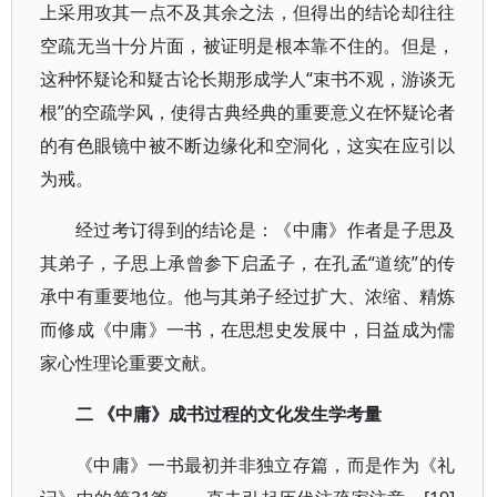
上采用攻其一点不及其余之法，但得出的结论却往往
空疏无当十分片面，被证明是根本靠不住的。但是，
这种怀疑论和疑古论长期形成学人“束书不观，游谈无
根”的空疏学风，使得古典经典的重要意义在怀疑论者
的有色眼镜中被不断边缘化和空洞化，这实在应引以
为戒。
经过考订得到的结论是：《中庸》作者是子思及
其弟子，子思上承曾参下启孟子，在孔孟“道统”的传
承中有重要地位。他与其弟子经过扩大、浓缩、精炼
而修成《中庸》一书，在思想史发展中，日益成为儒
家心性理论重要文献。
二 《中庸》成书过程的文化发生学考量
《中庸》一书最初并非独立存篇，而是作为《礼