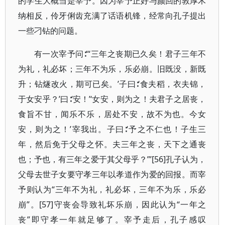
的学生大概当是宰予。因为宰予正好与颜回的敦厚木
纳相反，伶牙俐齿充满了话语机锋，经常向孔子提出
一些刁钻的问题。
有一次宰予问∶“‘三年之丧期已久矣！君子三年不
为礼，礼必坏；三年不为乐，乐必崩。旧既没，新既
升；钻燧改火，期可已矣。’子曰∶‘食夫稻，衣夫锦，
于女安乎？’曰∶‘安！’‘女安，则为之！夫君子之居丧，
食旨不甘，闻乐不乐，居处不安，故不为也。今女
安，则为之！’宰我出。子曰∶‘予之不仁也！子生三
年，然后免于父母之怀。夫三年之丧，天下之通丧
也；予也，有三年之爱于其父母乎？’”[56]孔子认为，
父母去世子女要守孝三年以孝道作为爱的回报。而宰
予则认为“三年不为礼，礼必坏，三年不为乐，乐必
崩”。[57]守丧会导致礼坏乐崩，因此认为“一年之
丧”即守孝一年就足够了。宰予走后，孔子感叹