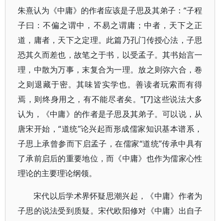
朱熹认为《中庸》的作者应该是子思及其弟子：“子程
子曰：不偏之谓中，不易之谓庸；中者，天下之正
道，庸者，天下之定理。此篇乃孔门传授心法，子思
恐其久而差也，故笔之于书，以受孟子。其书始言一
理，中散为万事，末复合为一理。放之则弥六合，卷
之则退藏于密。其味皆实学也。善读者玩索而有得
焉，则终身用之，有不能尽者矣。”[7]这些说法大多
认为，《中庸》的作者是子思及其弟子。可以说，从
唐宋开始，“道统”论兴起而形成儒家知识基本谱系，
子思上承曾参而下启孟子，在儒家“道统”传承中具有
了承前启后的重要地位，而《中庸》也作为儒家心性
理论的主要理论纲领。
宋代以后学术界怀疑思潮兴起，《中庸》作者为
子思的说法受到质疑。宋代欧阳修对《中庸》出自子