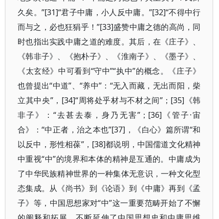
久矣。”[31]“君子中庸，小人反中庸。”[32]“不得中行
而与之，必也狂狷乎！”[33]盛赞中庸之德的高尚，同
时也指出实践中庸之道的难度。其后，在《庄子》、
《韩非子》、《抱朴子》、《淮南子》、《墨子》、
《太玄经》中可看到“守中”“执中”的概念。《庄子》
也曾提出“中道”、“养中”：“无入而藏，无出而阳，柴
立其中央”，[34]“周将处乎材与不材之间”；[35]《韩
非子》：“去甚去泰，身乃无害”；[36]《管子·宙
合》：“中正者，治之本也”[37]，《白心》篇所谓“和
以反中，形性相葆”，[38]都说明，中国儒道文化精神
中重视“中”的境界和本体的精神是互通的。中庸成为
了中华民族精神世界的一种集体无意识，一种文化型
态集成。从《尚书》到《论语》到《中庸》再到《孟
子》等，中国思想家对“中”这一重要范畴开始了不懈
的阐释和拓展，不断延伸了中国思想史和中庸思维