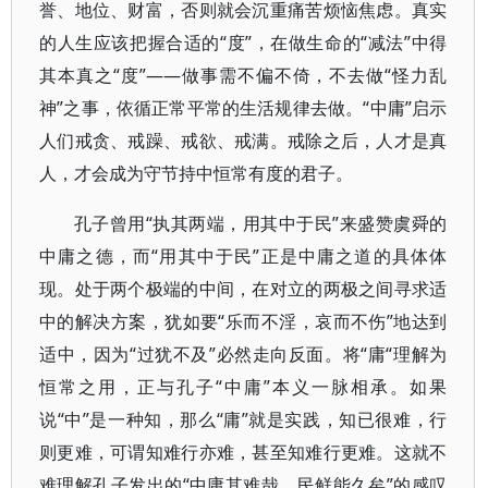
誉、地位、财富，否则就会沉重痛苦烦恼焦虑。真实
的人生应该把握合适的“度”，在做生命的“减法”中得
其本真之“度”——做事需不偏不倚，不去做“怪力乱
神”之事，依循正常平常的生活规律去做。“中庸”启示
人们戒贪、戒躁、戒欲、戒满。戒除之后，人才是真
人，才会成为守节持中恒常有度的君子。
孔子曾用“执其两端，用其中于民”来盛赞虞舜的
中庸之德，而“用其中于民”正是中庸之道的具体体
现。处于两个极端的中间，在对立的两极之间寻求适
中的解决方案，犹如要“乐而不淫，哀而不伤”地达到
适中，因为“过犹不及”必然走向反面。将“庸“理解为
恒常之用，正与孔子“中庸”本义一脉相承。如果
说“中”是一种知，那么“庸”就是实践，知已很难，行
则更难，可谓知难行亦难，甚至知难行更难。这就不
难理解孔子发出的“中庸其难哉，民鲜能久矣”的感叹