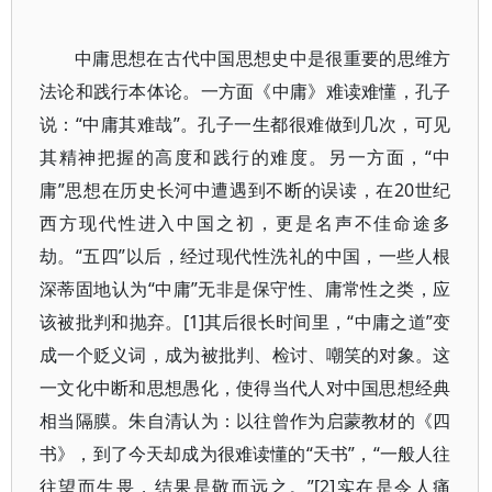
中庸思想在古代中国思想史中是很重要的思维方
法论和践行本体论。一方面《中庸》难读难懂，孔子
说：“中庸其难哉”。孔子一生都很难做到几次，可见
其精神把握的高度和践行的难度。另一方面，“中
庸”思想在历史长河中遭遇到不断的误读，在20世纪
西方现代性进入中国之初，更是名声不佳命途多
劫。“五四”以后，经过现代性洗礼的中国，一些人根
深蒂固地认为“中庸”无非是保守性、庸常性之类，应
该被批判和抛弃。[1]其后很长时间里，“中庸之道”变
成一个贬义词，成为被批判、检讨、嘲笑的对象。这
一文化中断和思想愚化，使得当代人对中国思想经典
相当隔膜。朱自清认为：以往曾作为启蒙教材的《四
书》，到了今天却成为很难读懂的“天书”，“一般人往
往望而生畏，结果是敬而远之。”[2]实在是令人痛