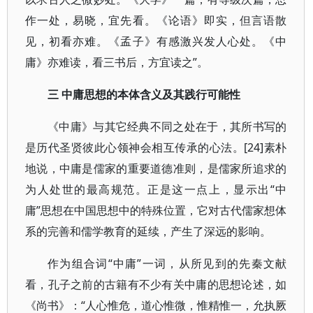
作一处，易晓，宜先看。《论语》即实，但言语散
见，初看亦难。《孟子》有感激兴发人心处。《中
庸》亦难读，看三书后，方宜读之”。
三 中庸思想的本体含义及其践行可能性
《中庸》与其它经典不同之处在于，其所书写的
是历代圣贤彼此心领神会相互传承的心法。[24]素朴
地说，中庸是儒家的重要道德准则，是儒家所追求的
为人处世的最高规范。正是这一点上，显示出“中
庸”思想在中国思想中的特殊位置，它对古代儒家想体
系的完善和儒学教育的延续，产生了深远的影响。
作为组合词“中庸”一词，从所见到的先秦文献
看，孔子之前的古籍有不少有关中庸的思想论述，如
《尚书》：“人心惟危，道心惟微，惟精惟一，允执厥