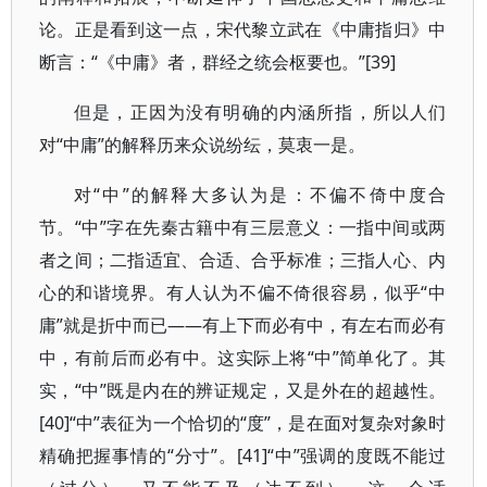
论。正是看到这一点，宋代黎立武在《中庸指归》中
断言：“《中庸》者，群经之统会枢要也。”[39]
但是，正因为没有明确的内涵所指，所以人们
对“中庸”的解释历来众说纷纭，莫衷一是。
对“中”的解释大多认为是：不偏不倚中度合
节。“中”字在先秦古籍中有三层意义：一指中间或两
者之间；二指适宜、合适、合乎标准；三指人心、内
心的和谐境界。有人认为不偏不倚很容易，似乎“中
庸”就是折中而已——有上下而必有中，有左右而必有
中，有前后而必有中。这实际上将“中”简单化了。其
实，“中”既是内在的辨证规定，又是外在的超越性。
[40]“中”表征为一个恰切的“度”，是在面对复杂对象时
精确把握事情的“分寸”。[41]“中”强调的度既不能过