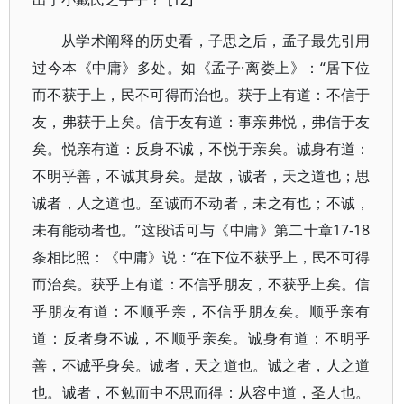
从学术阐释的历史看，子思之后，孟子最先引用
过今本《中庸》多处。如《孟子·离娄上》：“居下位
而不获于上，民不可得而治也。获于上有道：不信于
友，弗获于上矣。信于友有道：事亲弗悦，弗信于友
矣。悦亲有道：反身不诚，不悦于亲矣。诚身有道：
不明乎善，不诚其身矣。是故，诚者，天之道也；思
诚者，人之道也。至诚而不动者，未之有也；不诚，
未有能动者也。”这段话可与《中庸》第二十章17-18
条相比照：《中庸》说：“在下位不获乎上，民不可得
而治矣。获乎上有道：不信乎朋友，不获乎上矣。信
乎朋友有道：不顺乎亲，不信乎朋友矣。顺乎亲有
道：反者身不诚，不顺乎亲矣。诚身有道：不明乎
善，不诚乎身矣。诚者，天之道也。诚之者，人之道
也。诚者，不勉而中不思而得：从容中道，圣人也。