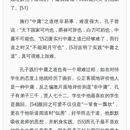
了。[51]
施行“中庸”之道绝非易事，难度很大。孔子曾
说：“天下国家可均也，爵禄可辞也，白刃可蹈也，中
庸不可能也。”[52]要实行中庸之道已经够难了，而行
道之时又“不能期月守也”，[53]说明了实践“中庸之
道”，真可谓难上加难。
孔子践行中庸之道也有一个艰难过程，如在对待
学生的态度上他就经历了曲折。公正客观地评价他人
是一种中庸，反之偏激片面地评价则是“非中庸”。孔
子有弟子三千，贤人七十二。学生中他最喜欢的学生
是颜回。[54]颜回之可爱不仅仅是“一箪食一瓢饮”，
更在于他听道闻道时“似愚”，好学而志于道。他默默
吸收老师的思想，并躬身实践。[55]而孔子最不喜欢