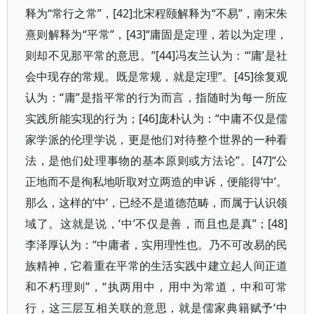
释为“常行之常”，[42]北宋程颐解释为“不易”，南宋朱
熹则解释为“平常”，[43]“庸固是定理，若以为定理，
则却不见那平常的意思。”[44]冯友兰认为：“‘庸’是社
会中现存的常规。既是常规，就是定理”。[45]徐复观
认为：“庸”是指平常的行为而言，指随时为每一所应
实践所能实现的行为；[46]庞朴认为：“中庸不仅是儒
家学派的伦理学说，更是他们对待整个世界的一种看
法，是他们处理事物的基本原则或方法论”。[47]“公
正地而不是徇私地听取对立两造的申诉，便能得‘中’。
那么，这样的‘中’，已经不是道德范畴，而属于认识领
域了。这就是说，‘中’不仅是善，而且也是真”；[48]
李泽厚认为：“中庸者，实用理性也。乃不可改易的民
族精神，它着重在平常的生活实践中建立起人间正道
和不朽理则”，“执两用中，用中为常道，中和可常
行，这三层互相关联的意思，就是儒家典籍赋予‘中