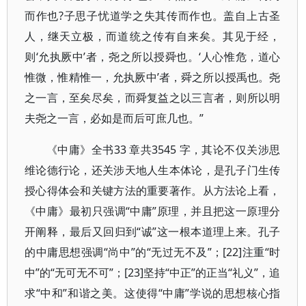
而作也?子思子忧道学之失其传而作也。盖自上古圣
人，继天立极，而道统之传有自来矣。其见于经，
则‘允执厥中’者，尧之所以授舜也。‘人心惟危，道心
惟微，惟精惟一，允执厥中’者，舜之所以授禹也。尧
之一言，至矣尽矣，而舜复益之以三言者，则所以明
夫尧之一言，必如是而后可庶几也。”
《中庸》全书33 章共3545 字，其论不仅关涉思
维论德行论，还关涉天地人生本体论，是孔子门生传
授心得体会和关键方法的重要著作。从方法论上看，
《中庸》最初只强调“中庸”原理，并且把这一原理分
开阐释，最后又回归到“诚”这一根本道理上来。孔子
的中庸思想强调“尚中”的“无过无不及”；[22]注重“时
中”的“无可无不可”；[23]坚持“中正”的正当“礼义”，追
求“中和”和谐之美。这使得“中庸”学说的思想核心指