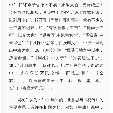
中”；[25]“今予告汝：不易！永敬大恤，无胥绝远！
汝分猷念以相从，各设中于乃心”；[26]“兹式有慎，
以列用中罚”。[27]而《周易》等典籍中，就有不少关
于中庸的记载，如：“有孚窒惕，中吉”、“‘得尚于中
行’，以光大也“、“‘鼎黄耳’,中以为实也”、“‘震索索’:中
未得也“、“中以行正也”等，在强调执中、中行中呈现
出中庸之意。[28]《左传》说：“民受天地之中以生，
所谓命也。”《周礼》中关于“中”的表述也不少，
如：“以刑教中”、[29]“以五礼防万民之伪，而教之
中；以六乐防万民之情，而教之和”（《仝
右》）、“以乐德教国子：中、和、祗、庸、孝、
友”（《春官大司乐》）。
冯友兰认为：“《中庸》的主要意思与《易传》的
主要意思，有许多相同之处。例如《中庸》说中，