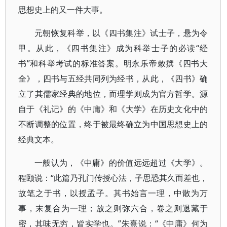
思想史上的又一件大事。
元朝恢复科举，以《四书集注》试士子，悬为令
甲。从此，《四书集注》成为科举士子的必读“经
书”和科举考试的标准答案。明永乐帝敕撰《四书大
全》，四书与五经共同列为经书，从此，《四书》确
立了其儒家经典的地位，而理学则成为官方哲学。源
自于《礼记》的《中庸》和《大学》在历史文化中的
不断调整的位置，终于被最终确立为中国思想史上的
经典文本。
一般认为，《中庸》的价值远远超过《大学》。
程颐说：“此篇乃孔门传授心法，子思恐其久而差也，
故笔之于书，以授孟子。其书始言一理，中散为万
事，末复合为一理；放之则弥六合，卷之则退藏于
密，其味无穷，皆实学也。”朱熹说：“《中庸》何为