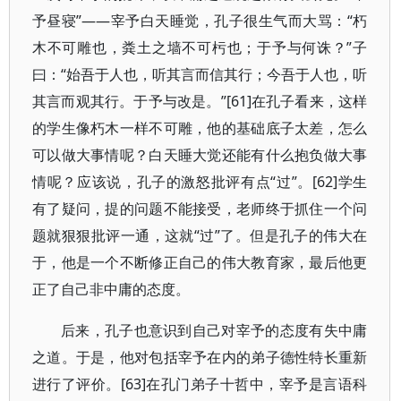
予昼寝”——宰予白天睡觉，孔子很生气而大骂：“朽
木不可雕也，粪土之墙不可杇也；于予与何诛？”子
曰：“始吾于人也，听其言而信其行；今吾于人也，听
其言而观其行。于予与改是。”[61]在孔子看来，这样
的学生像朽木一样不可雕，他的基础底子太差，怎么
可以做大事情呢？白天睡大觉还能有什么抱负做大事
情呢？应该说，孔子的激怒批评有点“过”。[62]学生
有了疑问，提的问题不能接受，老师终于抓住一个问
题就狠狠批评一通，这就“过”了。但是孔子的伟大在
于，他是一个不断修正自己的伟大教育家，最后他更
正了自己非中庸的态度。
后来，孔子也意识到自己对宰予的态度有失中庸
之道。于是，他对包括宰予在内的弟子德性特长重新
进行了评价。[63]在孔门弟子十哲中，宰予是言语科