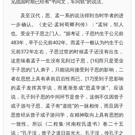
见战国时期已经有“书同文，车同轨”的说法。
及至汉代，思、孟一系的说法得到当时学者的进
一步确认。《史记·孟轲荀卿列传》：“孟轲，邹人
也。受业于子思之门人。”据考证，子思约生于公元前
483年，卒于公元前402年。而孟子一般认为约生于公
元前372年左右，子思过世的时候孟子还没有出生，
这意味着孟子一生没有见到过子思，[16]而只是受业
于子思的门人弟子，只能说间接受到子思的影响，二
者在思想上具有承前启后性而已。[17]受到子思影响
的孟子发挥其学说，而逐渐形成“思孟学派”。应该
说，孔子到子思的中间环节是曾子，这倒不仅因曾子
或子游与子思、孟子有“道统”的一脉相传，而且因子
思曾经从曾子或子游问学，在精神取向上具有思想的
一致性。所以《二程集·河南程氏遗书》卷二十五
说：“孔子没，曾子之道日益光大。孔子没，传孔子之