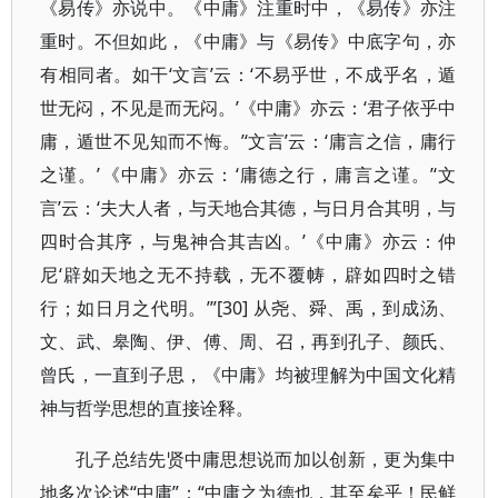
《易传》亦说中。《中庸》注重时中，《易传》亦注
重时。不但如此，《中庸》与《易传》中底字句，亦
有相同者。如干‘文言’云：‘不易乎世，不成乎名，遁
世无闷，不见是而无闷。’《中庸》亦云：‘君子依乎中
庸，遁世不见知而不悔。’‘文言’云：‘庸言之信，庸行
之谨。’《中庸》亦云：‘庸德之行，庸言之谨。’‘文
言’云：‘夫大人者，与天地合其德，与日月合其明，与
四时合其序，与鬼神合其吉凶。’《中庸》亦云：仲
尼‘辟如天地之无不持载，无不覆帱，辟如四时之错
行；如日月之代明。’”[30] 从尧、舜、禹，到成汤、
文、武、皋陶、伊、傅、周、召，再到孔子、颜氏、
曾氏，一直到子思，《中庸》均被理解为中国文化精
神与哲学思想的直接诠释。
孔子总结先贤中庸思想说而加以创新，更为集中
地多次论述“中庸”：“中庸之为德也，其至矣乎！民鲜