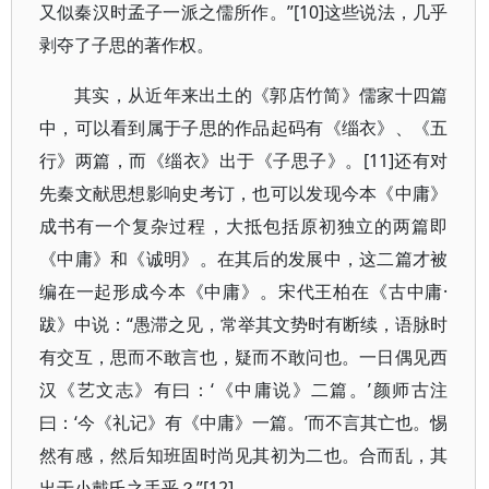
又似秦汉时孟子一派之儒所作。”[10]这些说法，几乎
剥夺了子思的著作权。
其实，从近年来出土的《郭店竹简》儒家十四篇
中，可以看到属于子思的作品起码有《缁衣》、《五
行》两篇，而《缁衣》出于《子思子》。[11]还有对
先秦文献思想影响史考订，也可以发现今本《中庸》
成书有一个复杂过程，大抵包括原初独立的两篇即
《中庸》和《诚明》。在其后的发展中，这二篇才被
编在一起形成今本《中庸》。宋代王柏在《古中庸·
跋》中说：“愚滞之见，常举其文势时有断续，语脉时
有交互，思而不敢言也，疑而不敢问也。一日偶见西
汉《艺文志》有曰：‘《中庸说》二篇。’颜师古注
曰：‘今《礼记》有《中庸》一篇。’而不言其亡也。惕
然有感，然后知班固时尚见其初为二也。合而乱，其
出于小戴氏之手乎？”[12]