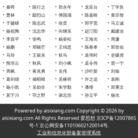
秦晖
陈行之
郑永年
龙应台
丁学良
曹林
鄢烈山
傅国涌
陈嘉映
黄宗智
于建嵘
陈志武
徐贲
郭宇宽
马立诚
杨祖陶
沈志华
向继东
赵汀阳
戴建业
李昌平
张鸣
杨奎松
王海光
周濂
杨鹏
邓晓芒
王缉思
陈奉孝
郭世佑
马玲
王振东
狄马
袁伟时
史啸虎
熊培云
秋风
刘小枫
孟令伟
雷一宁
周枫
蒋兆勇
吴伟
沙叶新
刘瑜
葛剑雄
储昭根
吴稼祥
许之远
袁刚
杨小凯
吴励生
朱学勤
潘维
郑秉文
莫于川
羽之野
谢志浩
孙立平
杨光
Powered by aisixiang.com Copyright © 2026 by
aisixiang.com All Rights Reserved 爱思想 京ICP备12007865
号-1 京公网安备11010602120014号.
工业和信息化部备案管理系统