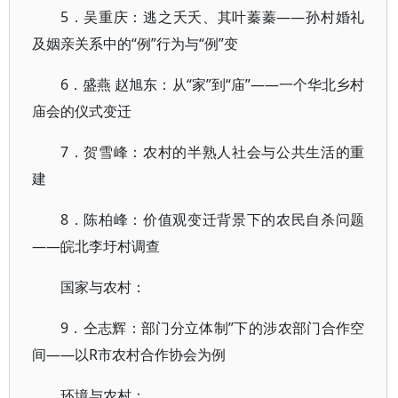
5．吴重庆：逃之夭夭、其叶蓁蓁——孙村婚礼
及姻亲关系中的“例”行为与“例”变
6．盛燕 赵旭东：从“家”到“庙”——一个华北乡村
庙会的仪式变迁
7．贺雪峰：农村的半熟人社会与公共生活的重
建
8．陈柏峰：价值观变迁背景下的农民自杀问题
——皖北李圩村调查
国家与农村：
9．仝志辉：部门分立体制”下的涉农部门合作空
间——以R市农村合作协会为例
环境与农村：