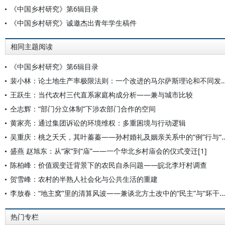
《中国乡村研究》第6辑目录
《中国乡村研究》诚邀杰出青年学生稿件
相同主题阅读
《中国乡村研究》第6辑目录
裴小林：论土地生产率极限法则：一个改进的马尔萨斯理论和
王跃生：当代农村三代直系家庭构成分析——兼与城市比较
仝志辉：“部门分立体制”下涉农部门合作的空间
黄家亮：通过集团诉讼的环境维权：多重困境与行动逻辑
吴重庆：桃之夭夭，其叶蓁蓁——孙村婚礼及姻亲
盛燕 赵旭东：从“家”到“庙”——一个华北乡村庙会的仪式变迁[1]
陈柏峰：价值观变迁背景下的农民自杀问题——皖北李圩村调查
贺雪峰：农村的半熟人社会化与公共生活的重建
李放春：“地主窝”里的清算风波——兼谈北方土改中的“民主”与“坏干部”问题*
热门专栏