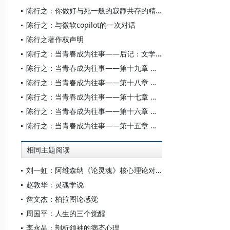
陈行之：你做好与死一般的寂静共存的精神准备了吗？
陈行之：与微软copilot的一次对话
陈行之著作权声明
陈行之：当青春成为往事——后记：文学应当有一条哲学的通道
陈行之：当青春成为往事——第十九章 黄河照样流
陈行之：当青春成为往事——第十八章 祭诔
陈行之：当青春成为往事——第十七章 活着
陈行之：当青春成为往事——第十六章 汇入波涛
陈行之：当青春成为往事——第十五章 流血的心
相同主题阅读
刘一虹：阿维森纳《论灵魂》核心理论对亚里士多德灵魂学说的继承与发展
赵敦华：灵魂学说
詹文杰：柏拉图论感觉
周国平：人生的三个觉醒
李永晶：剖析领袖的病态心理