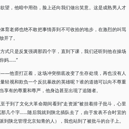
的欲望，他暗中用劲，脸上还向我们做出笑意。这是成熟男人才
，体育老师也绝不敢把事情弄到不可收拾的地步，在激烈的叫骂
放开了。
的方式只是反复强调那四个字，直到下课，我们还听到他在操场
你妈……”
雄——他歪打正着，这场冲突彻底改变了生存处境，再也没有人
胆量轻视和欺负一个反抗暴政的英雄呢？谁的道德可以向不尊重
当享有的尊重和尊严，他身边甚至出现了追随者。
至于到了文化大革命期间看到“走资派”被挂着排子批斗，心里
骂那几个字……随后我就到陕北插队去了，由于发表不合时宜的
派到陕北管理北京知青的人），我也站到了被批斗的台子上。