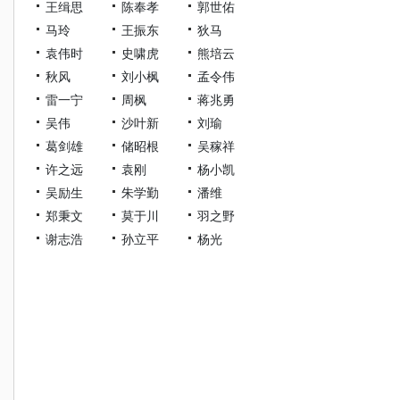
王缉思
陈奉孝
郭世佑
马玲
王振东
狄马
袁伟时
史啸虎
熊培云
秋风
刘小枫
孟令伟
雷一宁
周枫
蒋兆勇
吴伟
沙叶新
刘瑜
葛剑雄
储昭根
吴稼祥
许之远
袁刚
杨小凯
吴励生
朱学勤
潘维
郑秉文
莫于川
羽之野
谢志浩
孙立平
杨光