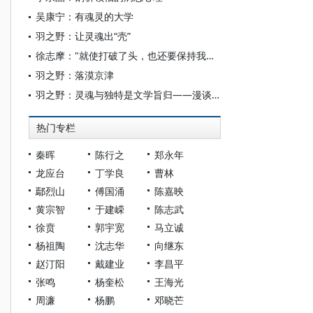
吴康宁：有魂灵的大学
羽之野：让灵魂出“壳”
徐志摩："就使打破了头，也还要保持我灵魂的自由"
羽之野：落漠京津
羽之野：灵魂与独特是文学旨归——漫谈朱宏梅的小说《诗人之夜》
热门专栏
秦晖
陈行之
郑永年
龙应台
丁学良
曹林
鄢烈山
傅国涌
陈嘉映
黄宗智
于建嵘
陈志武
徐贲
郭宇宽
马立诚
杨祖陶
沈志华
向继东
赵汀阳
戴建业
李昌平
张鸣
杨奎松
王海光
周濂
杨鹏
邓晓芒