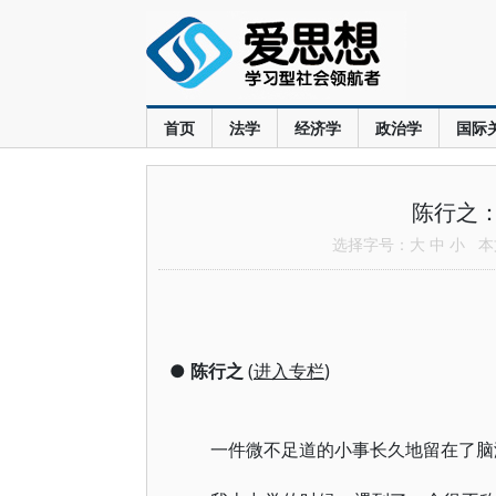
首页
法学
经济学
政治学
国际
陈行之
选择字号：
大
中
小
本文
●
陈行之
(
进入专栏
)
一件微不足道的小事长久地留在了脑