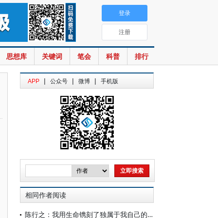
登录
注册
思想库
关键词
笔会
科普
排行
|
|
|
APP
公众号
微博
手机版
相同作者阅读
陈行之：我用生命镌刻了独属于我自己的碑文