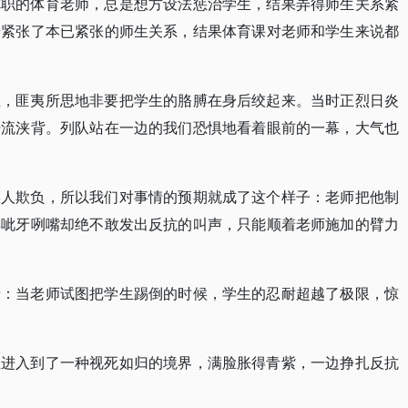
称职的体育老师，总是想方设法惩治学生，结果弄得师生关系紧
步紧张了本已紧张的师生关系，结果体育课对老师和学生来说都
生，匪夷所思地非要把学生的胳膊在身后绞起来。当时正烈日炎
汗流浃背。列队站在一边的我们恐惧地看着眼前的一幕，大气也
挨人欺负，所以我们对事情的预期就成了这个样子：老师把他制
得呲牙咧嘴却绝不敢发出反抗的叫声，只能顺着老师施加的臂力
情：当老师试图把学生踢倒的时候，学生的忍耐超越了极限，惊
生进入到了一种视死如归的境界，满脸胀得青紫，一边挣扎反抗