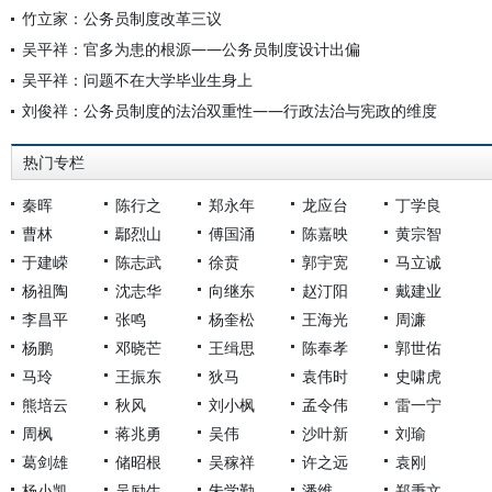
竹立家：公务员制度改革三议
吴平祥：官多为患的根源——公务员制度设计出偏
吴平祥：问题不在大学毕业生身上
刘俊祥：公务员制度的法治双重性——行政法治与宪政的维度
热门专栏
秦晖
陈行之
郑永年
龙应台
丁学良
曹林
鄢烈山
傅国涌
陈嘉映
黄宗智
于建嵘
陈志武
徐贲
郭宇宽
马立诚
杨祖陶
沈志华
向继东
赵汀阳
戴建业
李昌平
张鸣
杨奎松
王海光
周濂
杨鹏
邓晓芒
王缉思
陈奉孝
郭世佑
马玲
王振东
狄马
袁伟时
史啸虎
熊培云
秋风
刘小枫
孟令伟
雷一宁
周枫
蒋兆勇
吴伟
沙叶新
刘瑜
葛剑雄
储昭根
吴稼祥
许之远
袁刚
杨小凯
吴励生
朱学勤
潘维
郑秉文