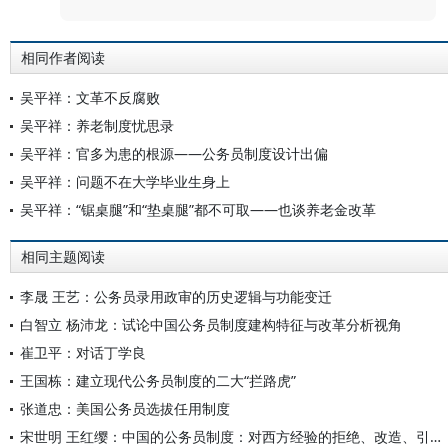
相同作者阅读
吴平祥：文革不反腐败
吴平祥：养老制度忧思录
吴平祥：官多为患的根源——公务员制度设计出偏
吴平祥：问题不在大学毕业生身上
吴平祥：“锯桌腿”和“垫桌腿”都不可取——也谈养老金改革
相同主题阅读
李晟 王艺：公务员录用政审的历史逻辑与功能变迁
白智立 杨沛龙：试论中国公务员制度建构特征与改革分析视角
崔卫平：对话丁学良
王国栋：建立现代公务员制度的二大“拦路虎”
张道忠：美国公务员选拔任用制度
宋世明 王红缨：中国的公务员制度：对西方经验的拒绝、改造、引进与超越