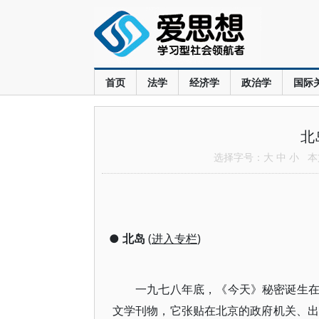
首页
法学
经济学
政治学
国际
北
选择字号：
大
中
小
本文
●
北岛
(
进入专栏
)
一九七八年底，《今天》秘密诞生
文学刊物，它张贴在北京的政府机关、出