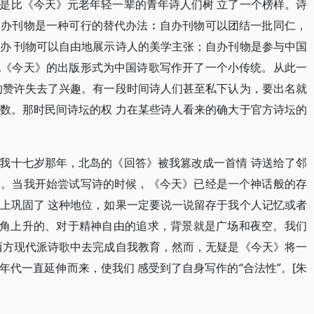
是比《今天》元老年轻一辈的青年诗人们树 立了一个榜样。诗
自办刊物是一种可行的替代办法︰自办刊物可以团结一批同仁，
办 刊物可以自由地展示诗人的美学主张；自办刊物是参与中国
说《今天》的出版形式为中国诗歌写作开了一个小传统。从此一
的赞许失去了兴趣。有一段时间诗人们甚至私下认为，要出名就
数。那时民间诗坛的权 力在某些诗人看来的确大于官方诗坛的
我十七岁那年，北岛的《回答》被我篡改成一首情 诗送给了邻
友。当我开始尝试写诗的时候，《今天》已经是一个神话般的存
上巩固了 这种地位，如果一定要说一说留存于我个人记忆或者
直角上升的、对于精神自由的追求，背景就是广场和夜空。我们
西方现代派诗歌中去完成自我教育，然而，无疑是《今天》将一
代一直延伸而来，使我们 感受到了自身写作的“合法性”。[朱