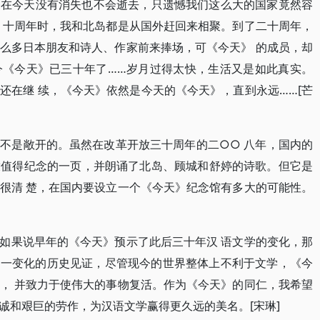
》在今天没有消失也不会逝去，只遗憾我们这么大的国家竟然容
》十周年时，我和北岛都是从国外赶回来相聚。到了二十周年，
么多日本朋友和诗人、作家前来捧场，可《今天》 的成员，却
今《今天》已三十年了……岁月过得太快，生活又是如此真实。
还在继 续，《今天》依然是今天的《今天》，直到永远……[芒
不是敞开的。虽然在改革开放三十周年的二○○ 八年，国内的
放值得纪念的一页，并朗诵了北岛、顾城和舒婷的诗歌。但它是
很清 楚，在国内要设立一个《今天》纪念馆有多大的可能性。
如果说早年的《今天》预示了此后三十年汉 语文学的变化，那
这一变化的历史见证，尽管现今的世界整体上不利于文学，《今
， 并致力于使伟大的事物复活。作为《今天》的同仁，我希望
诚和艰巨的劳作，为汉语文学赢得更久远的美名。[宋琳]