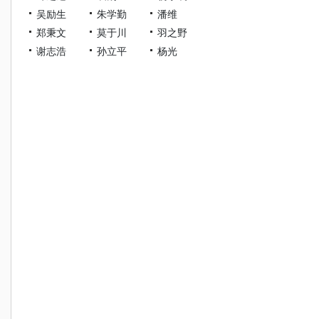
吴励生
朱学勤
潘维
郑秉文
莫于川
羽之野
谢志浩
孙立平
杨光