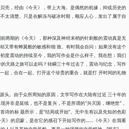
的贝壳，经由《今天》，带上大海。是偶然的机缘，抑或历史的
还不太清楚。只是在解冻与破冰时期，顺应人心，发出了属于自
到前两期的《今天》，那种深及神经末梢的针刺般的震动真是无
却又带有蝉翼般的敏感和细 致。有时我会自问︰如果没有这个
个初度震动的持续至今，我的写作会是什么样子。我在想︰我们
学的天路之旅可以走吗？转瞬三十年过去了，震动与纪念，写作
一起，合在一起。打开这个珍贵的重合，就是打 开时间的礼物
源头。由于众所周知的原因，文学写作在大陆有过近 三十年的
现并非是延续，也不是复兴，不是所谓的“兴灭国，继绝世”，
首诗的标 题所示，是“结局或开始”。无中生有以及先知的色彩
今天》的启蒙，是在它的感召下开始写作的……《今天》在我看