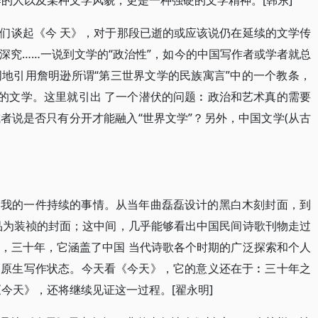
的人以及某种文学风貌，更是一种强硬的文学精神。[韩东]
们谈起《今 天》，对于那段已逝的或应该说仍在延续的文学传
深究……一说到文学的“政治性”，如今的中国写作者或学者就总
词地引用詹明逊所谓“第三世界文学的民族寓言”中的一个教条，
”的文学。这里就引出 了一个潜伏的问题︰政治和艺术真的需要
者说是否只有分开才能融入“世界文学”？另外，中国文学(从古
了我的一件持续的事情。从当年曲磊磊设计的黑白木刻封面，到
品为装祯的封面；这中间，几乎能够看出中国民间诗歌刊物走过
，三十年，它涵盖了中国 当代诗歌各个时期的广泛探索和个人
的原生写作状态。今天看《今天》，它的意义还在于︰三十年之
今天》，还将继续见证这一过程。[翟永明]