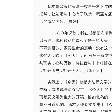
我本是鼓浪屿海滩一枚再平常不过
必然，让边沿与中心有了联接，我至今
己的微弱声音。[舒婷]
一 九八○年深秋，我在成都初次读
以言述。这种震动广阔和宁静一如大海，
不可测度的、索要生命的震动，没有这
这代人，除了《今天》，还 有另一条文
与现实，心与万物，将往昔与未来对折在
︰打开历史，打开今天。[欧阳江河]
实际上，《今天》就是大陆新文学的
中断，或者说是名存实亡。《今天》的出
而是意义远为重大的开端。恰如北岛的一
是不可避免的。我本人便直接受惠于《