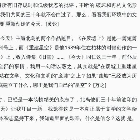
身所有旧存规则和低级状态的批评，不断的 破坏和再构文化形
，我们共同的三十年就不会白过了。那么，看看我们环境中的文
 重新创始的今天。[黄锐]
《今天》主编北岛的两个作品题目。《在废墟上》是他一篇短篇
创刊号上，而《重建星空》是他1989年住在柏林的时候创作的一
》上，收入诗集《旧雪》…… 《今天》同仁这三十年，前仆后
全部的事情，我用一句话以蔽之，其实就是“在废墟上重建星
站在文学、文化和文明的“废墟”之上？如果“废墟”已经成为历
建立了什么，哪里是我们自己的“星空”？ [万之]
时，已经是一本装帧精美的杂志了，北岛他们三十年前油印的
今天》让我耳目一新，我觉得这是一本真正属于文学的文学杂
本杂志坚持下来，我知道里面的艰辛。什么是信念？这就 是。