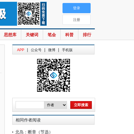
登录
注册
思想库
关键词
笔会
科普
排行
|
|
|
APP
公众号
微博
手机版
相同作者阅读
北岛：断章（节选）