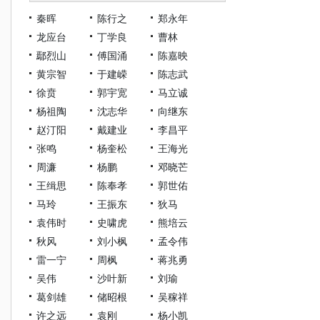
秦晖
陈行之
郑永年
龙应台
丁学良
曹林
鄢烈山
傅国涌
陈嘉映
黄宗智
于建嵘
陈志武
徐贲
郭宇宽
马立诚
杨祖陶
沈志华
向继东
赵汀阳
戴建业
李昌平
张鸣
杨奎松
王海光
周濂
杨鹏
邓晓芒
王缉思
陈奉孝
郭世佑
马玲
王振东
狄马
袁伟时
史啸虎
熊培云
秋风
刘小枫
孟令伟
雷一宁
周枫
蒋兆勇
吴伟
沙叶新
刘瑜
葛剑雄
储昭根
吴稼祥
许之远
袁刚
杨小凯