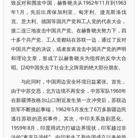
致反对和围攻中国，赫鲁晓夫从1962年11月到1963
年1月，先后出席保加利亚、匈牙利、捷克斯洛伐
克、意大利、德国等国共产党和工人党的代表大会，
接二连三地攻击中国共产党。在赫鲁晓夫努力下，四
十多个共产党、工人党都站在苏联一边，通过了反对
中国共产党的决议，或者发表攻击中国共产党的声明
和理论文章，形成了以赫鲁晓夫为指挥的反华大合
唱。[24]中国失去了社会主义阵营的绝大部分朋友。
与此同时，中国周边安全环境日益紧张。首先，
由于中苏交恶，北方边境不再安全，中苏军队1960年
在新疆博孜格尔山口附近发生第一次冲突后，苏联边
防军不断挑起事端，1962年5月发生了6万多新疆边民
逃往苏联的恶劣事件。其次，中印关系急剧恶化。
1959年8月，印度用武力打破边界现状，印军越过非
法的“麦克马洪线”，中印发生了新中国成立以来的首