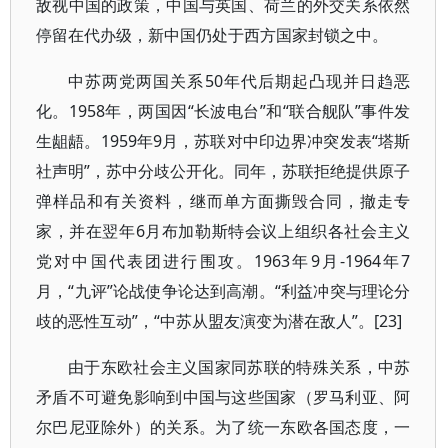
敌视中国的政策，中国与英国、荷兰的外交关系依然
停留在代办级，新中国仍处于西方国家封锁之中。
中苏两党两国关系50年代后期起凸现并日趋恶
化。1958年，两国因“长波电台”和“联合舰队”事件发
生龃龉。1959年9月，苏联对中印边界冲突发表“塔斯
社声明”，苏中分歧公开化。同年，苏联拒绝提供原子
弹样品和有关资料，继而单方面撕毁合同，撤走专
家，并在翌年6月布加勒斯特会议上组织各社会主义
党对中国代表团进行围攻。1963年9月-1964年7
月，“九评”论战使争论达到高潮。“利益冲突与理论分
歧的恶性互动”，“中苏从盟友演变为潜在敌人”。[23]
由于东欧社会主义国家同苏联的特殊关系，中苏
矛盾不可避免影响到中国与这些国家（罗马利亚、阿
尔巴尼亚除外）的关系。为了统一东欧各国态度，一