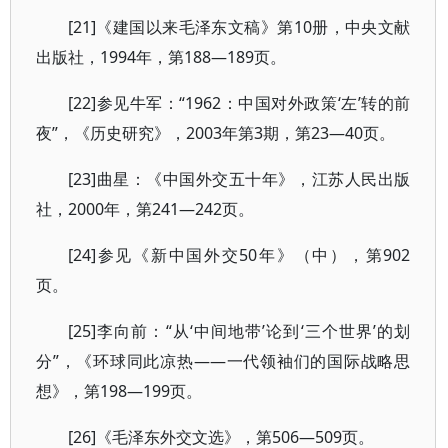
[21]《建国以来毛泽东文稿》第10册，中央文献
出版社，1994年，第188—189页。
[22]参见牛军：“1962：中国对外政策‘左’转的前
夜”，《历史研究》，2003年第3期，第23—40页。
[23]曲星：《中国外交五十年》，江苏人民出版
社，2000年，第241—242页。
[24]参见《新中国外交50年》（中），第902
页。
[25]李向前：“从‘中间地带’论到‘三个世界’的划
分”，《环球同此凉热——一代领袖们的国际战略思
想》，第198—199页。
[26]《毛泽东外交文选》，第506—509页。