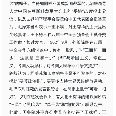
线”的帽子。当得知同样不赞成普遍裁军的北朝鲜领导
人对中国在莫斯科裁军大会上的“妥协”态度提出异
议，以及世界和平理事会要授给中国代表团金质奖章
后，毛泽东当即表示严重不满，对王稼祥的主张提出
尖锐批评，王不得不在八届十中全会预备会上就外交
工作做了检讨发言。1962年9月，外长陈毅在八届十
中全会华东组讨论中，称有一股风，叫“三面和一面
少”，这就是“三和一少”（即“与帝国主义、修正主
义、各国反动派和，对各国人民革命斗争支援少”）。
陈毅认为，同美苏和印度的争斗是不可避免的，对外
援助“要算政治帐”，要更多支持世界民族解放运动。
毛泽东对陈毅的发言很赞赏，在简报上批示“可看，很
好”。[21]在这次会议上，有人把王稼祥的建议同所谓
“三风”（“黑暗风”、“单干风”和“翻案风”）联系起来。
此后，国务院外事办公室又点名批评了王稼祥，王