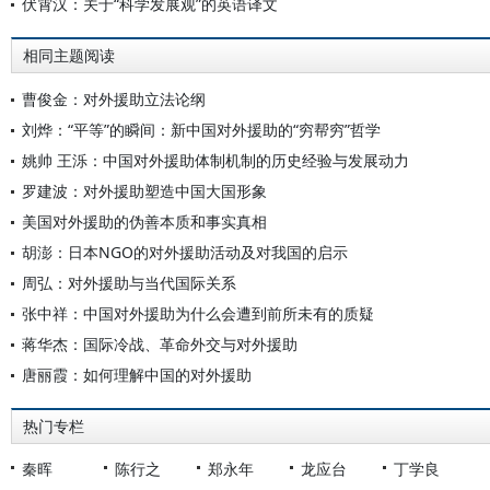
伏霄汉：关于“科学发展观”的英语译文
相同主题阅读
曹俊金：对外援助立法论纲
刘烨：“平等”的瞬间：新中国对外援助的“穷帮穷”哲学
姚帅 王泺：中国对外援助体制机制的历史经验与发展动力
罗建波：对外援助塑造中国大国形象
美国对外援助的伪善本质和事实真相
胡澎：日本NGO的对外援助活动及对我国的启示
周弘：对外援助与当代国际关系
张中祥：中国对外援助为什么会遭到前所未有的质疑
蒋华杰：国际冷战、革命外交与对外援助
唐丽霞：如何理解中国的对外援助
热门专栏
秦晖
陈行之
郑永年
龙应台
丁学良