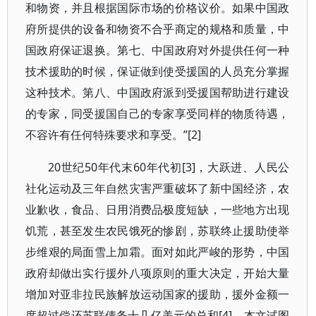
和物资，并且根据国际市场的价格议价。如果中国政
府所提供的设备和物资不合乎商定的规格和质量，中
国政府保证退换。第七、中国政府对外提供任何一种
技术援助的时候，保证做到使受援国的人员充分掌握
这种技术。第八、中国政府派到受援国帮助进行建设
的专家，同受援国自己的专家享受同样的物质待遇，
不容许有任何特殊要求和享受。”[2]
20世纪50年代末60年代初[3]，大跃进、人民公
社化运动及三年自然灾害严重破坏了新中国经济，农
业歉收，食品、日用消费品极度短缺，一些地方出现
饥荒，甚至发生农民饿死的惨剧，苏联终止援助使举
步维艰的局面雪上加霜。面对如此严峻的形势，中国
政府却做出实行援外八项原则的重大决定，开始大量
增加对亚非拉民族解放运动国家的援助，援外金额一
度超过偿还苏联债务十几亿美元的总和[4]。本文试图