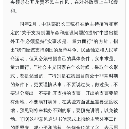
央领导公开斥责不民主作风，在对外政策上主张缓
和。
同年2月，中联部部长王稼祥在他主持撰写和审
定的“关于支持别国革命和建设问题的提纲”中提出援
外工作必须坚持“实事求是、量力而行”的方针，指
出“我们应该支持别国的反帝斗争、民族独立和人民革
命运动，但又必须根据自己的具体条件，实事求是、
量力而行。”“社会主义国家在什么时候，采取什么形
式，都是适当的。”“特别是在我国目前处于非常时期
的条件下，更要谨慎从事，不要说过头，做过头，不
要过分突出，不要乱开支持的支票，开出的支票要留
有余地，不要满打满算，在某些方面甚至需要适度收
缩，预见到将来我办不到的事，要预先讲明，以免被
动。”[19]这些意见通过书信形式上报给主管外事工作
的周恩来、邓小平和陈毅，伍修全也签了字，表示愿