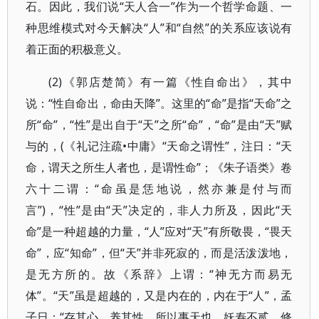
石。因此，我们说“天人合一”作为一个哲学命题、一
种思维模式对今天解决“人”和“自然”的关系应该说有
着正面的积极意义。
(2)《郭店楚简》有一篇《性自命出》，其中
说：“性自命出，命由天降”。这里的“命”是指“天命”之
所“命”，“性”是出自于“天”之所“命”，“命”是由“天”赋
与的，(《礼记注疏•中庸》“天命之谓性”，注日：“天
命，谓天之所生人者也，是谓性命”；《朱子语类》卷
六十二谓：“命虽是恁地说，然亦兼是付与而
言”)，“性”是由“天”决定的，非人力所及，因此“天
命”是一种超越的力量，“人”应对“天”有所敬畏，“畏天
命”，应“知命”，但“天”并非死寂的，而是活泼泼地，
是无方所的。故《系辞》上谓：“神无方而易无
体”。“天”虽是超越的，又是内在的，内在于“人”，孟
子日：“存其心，养其性，所以事天也。妖寿不贰，修