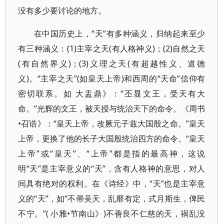
没有多少要讨论的地方。
在中国历史上，“天”有多种涵义，归纳起来至少
有三种涵义：(1)主宰之天(有人格神义)；(2)自然之天
(有自然界义)；(3)义理之天(有超越性义、道德
义)。“主宰之天”(如皇天上帝)和西周的“天命”信仰有
密切联系。如 大盂鼎》：“丕显文王，受天有大
命。”光辉的文王，被天授与统治天下的命令。《周书
•召诰》：“皇天上帝，改厥元子兹大国殷之命。”皇天
上帝，更换了他的长子大国殷统治四方的命令。“皇天
上帝”或“皇天”、“上帝”都是指的最高神，这说
明“天”是主宰意义的“天”，含有人格神的意思，对人
间具有绝对的权利。在《诗经》中，“天”也是主宰意
义的“天’’，如“不帚吴天，乱靡有定，式月斯生，俾民
不宁。”( 小雅•节南山》)不善良不仁慈的天，祸乱没