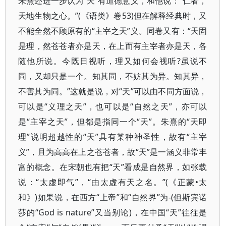
朱熹还进一步认为“天”有道德意义，和他说：“仁者，
天地生物之心。”(《语类》卷53)但在解释经典时，又
不能全然不顾原有的“主宰之天”义。同卷又有：“天固
是理，然苍苍者亦是天，在上而有主宰者亦是天，各
随他所说。今既日视听，理又如何会视听?虽说不
同，又却只是一个。知其同，不妨其为异。知其异，
不害其为同。”这就是说，对“天”可以由不同方面说，
可以是“义理之天”，也可以是“自然之天”，亦可以
是“主宰之天”，但都是指同一个“天”。朱熹的“天即
理”说明超越性的“天”具有某种神圣性，故有“主宰
义”，且为高高在上之苍苍者，故“天”是一涵义非常丰
富的概念。在宋朝也有把“天”看成是自然界，如张载
说：“太虚即气”，“由太虚有天之名。”(《正蒙•太
和》)如果说，在西方“上帝”和“自然界”为-(但斯宾诺
莎的“God is nature”又当别论)，在中国“天”往往是