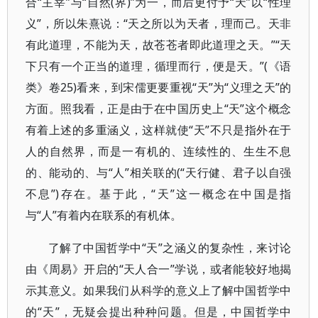
合“主宰”与“自然(界)”为一，而后更付予“天”以“性理
义”，所以朱熹说：“天之所以为天者，理而己。天非
有此道理，不能为天，故苍苍者即此道理之天。”“天
下只有一个正当的道理，循理而行，便是天。”(《语
类》卷25)看来，到宋儒更要重视“天”为“义理之天”的
方面。照我看，正是由于在中国历史上“天”这个概念
有着上述的多重涵义，这样就使“天”不只是指外在于
人的自然界，而是一有机的、连续性的、生生不息
的、能动的、与“人”相关联的(“天行健、君子以自强
不息”)存在。基于此，“天”这一概念在中国是指
与“人”有着内在联系的有机体。
了解了中国哲学中“天”之涵义的复杂性，来讨论
由《周易》开启的“天人合一”学说，或者能较好地揭
示其意义。如果我们从科学的意义上了解中国哲学中
的“天”，无疑会提出种种问题。但是，中国哲学中