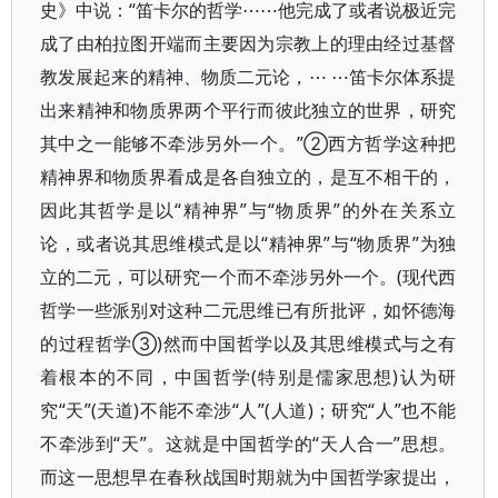
史》中说：“笛卡尔的哲学⋯⋯他完成了或者说极近完
成了由柏拉图开端而主要因为宗教上的理由经过基督
教发展起来的精神、物质二元论，⋯ ⋯笛卡尔体系提
出来精神和物质界两个平行而彼此独立的世界，研究
其中之一能够不牵涉另外一个。”②西方哲学这种把
精神界和物质界看成是各自独立的，是互不相干的，
因此其哲学是以“精神界”与“物质界”的外在关系立
论，或者说其思维模式是以“精神界”与“物质界”为独
立的二元，可以研究一个而不牵涉另外一个。(现代西
哲学一些派别对这种二元思维已有所批评，如怀德海
的过程哲学③)然而中国哲学以及其思维模式与之有
着根本的不同，中国哲学(特别是儒家思想)认为研
究“天”(天道)不能不牵涉“人”(人道)；研究“人”也不能
不牵涉到“天”。这就是中国哲学的“天人合一”思想。
而这一思想早在春秋战国时期就为中国哲学家提出，