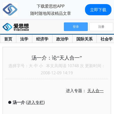
下载爱思想APP
立即下载
随时随地阅读精品文章
登录
注册
首页
法学
经济学
政治学
国际关系
社会学
汤一介：论“天人合一”
选择字号：
大
中
小
本文共阅读 10748 次 更新时间：
2008-12-09 14:19
进入专题：
天人合一
●
汤一介
(
进入专栏
)