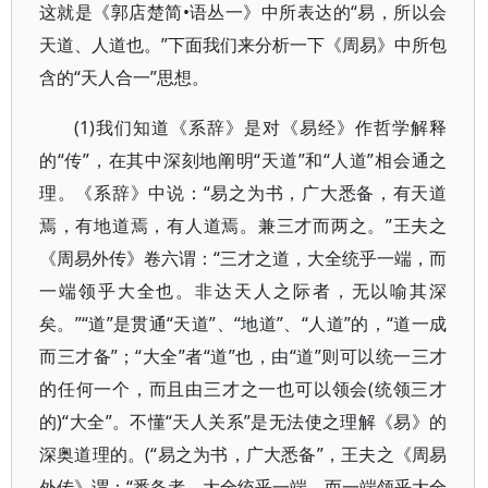
这就是《郭店楚简•语丛一》中所表达的“易，所以会
天道、人道也。”下面我们来分析一下《周易》中所包
含的“天人合一”思想。
(1)我们知道《系辞》是对《易经》作哲学解释
的“传”，在其中深刻地阐明“天道”和“人道”相会通之
理。《系辞》中说：“易之为书，广大悉备，有天道
焉，有地道焉，有人道焉。兼三才而两之。”王夫之
《周易外传》卷六谓：“三才之道，大全统乎一端，而
一端领乎大全也。非达天人之际者，无以喻其深
矣。”“道”是贯通“天道”、“地道”、“人道”的，“道一成
而三才备”；“大全”者“道”也，由“道”则可以统一三才
的任何一个，而且由三才之一也可以领会(统领三才
的)“大全”。不懂“天人关系”是无法使之理解《易》的
深奥道理的。(“易之为书，广大悉备”，王夫之《周易
外传》谓：“悉备者，大全统乎一端，而一端领乎大全