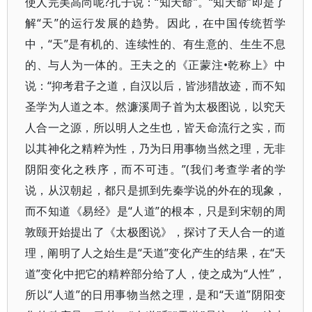
使人完美高尚呢?孔子说：“知天命”。“知天命”即是了
解“天”的运行发展的趋势。因此，在中国传统哲学
中，“天”是有机的、连续性的、有生意的、生生不息
的、与人为一体的。王夫之的《正蒙注•乾称上》中
说：“抑考君子之道，自汉以后，皆涉猎故迹，而不知
圣学为人道之本。然濂溪周子首为太极图说，以究天
人合一之源，所以明人之生也，皆天命流行之实，而
以其神化之精粹为性，乃为日用事物当然之理，无非
阴阳变化之秩序，而不可违。”(我们考查学者的学
说，从汉朝起，都只是抓到先秦学说的外在的现象，
而不知道《易经》是“人道”的根本，只是到宋朝的周
敦颐开始提出了《太极图说》，探讨了天人合一的道
理，阐明了人之始生是“天道”变化产生的结果，在“天
道”变化中把它的精粹部分给了人，使之成为“人性”，
所以“人道”的日用事物当然之理，是和“天道”阴阳变