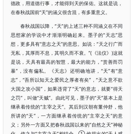
德政，用道德行事，才能得到天的保佑。这就是说，
在春秋战国前“天”的涵义很含混，有多重意义。
春秋战国以降，“天”的上述三种不同涵义在不同
思想家的学说中才渐渐明确起来。墨子的“天志”思
想，更多具有“意志之天”的意思。如说：“天之行广而
无私，其厚而不息，其明久而不衰。”(《法仪》)这就
是说，天具有最高的智慧，最大的能力，“赏善而罚
暴”，没有偏私。《天志》还明确地讲，“天”有“意
志”，“吾所以知天之爱民之厚者有矣”，“天之意不欲
大国之攻小国”，如果违背了“天”的意志，就要“得天
之罚”，叫做“天贼”。由此可见，墨子的“天”基本上是
继承着传统的“主宰之天”。其后到汉朝有董仲舒，他
所讲的“天”，一方面继承着传统的“主宰之天”的意
义；另外一方面又把春秋战国以来的“自然之天”神秘
化，使之与“主宰之天”相结合。① 他提出的“天人感