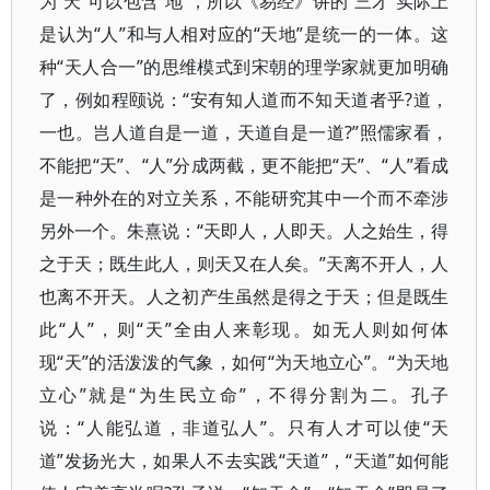
为“天”可以包含“地”，所以《易经》讲的“三才”实际上
是认为“人”和与人相对应的“天地”是统一的一体。这
种“天人合一”的思维模式到宋朝的理学家就更加明确
了，例如程颐说：“安有知人道而不知天道者乎?道，
一也。岂人道自是一道，天道自是一道?”照儒家看，
不能把“天”、“人”分成两截，更不能把“天”、“人”看成
是一种外在的对立关系，不能研究其中一个而不牵涉
另外一个。朱熹说：“天即人，人即天。人之始生，得
之于天；既生此人，则天又在人矣。”天离不开人，人
也离不开天。人之初产生虽然是得之于天；但是既生
此“人”，则“天”全由人来彰现。如无人则如何体
现“天”的活泼泼的气象，如何“为天地立心”。“为天地
立心”就是“为生民立命”，不得分割为二。孔子
说：“人能弘道，非道弘人”。只有人才可以使“天
道”发扬光大，如果人不去实践“天道”，“天道”如何能