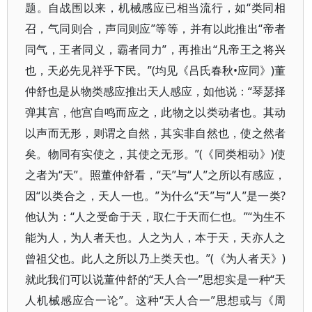
题。自战围以来，机械感应已相当流行，如“类同相
召，气同则合，声同则应”等等，并有以此推出“帝者
同气，王者同义，霸者同力”，再推出“凡帝王之将兴
也，天必先见祥乎下民。”(均见《吕氏春秋•应同》)董
仲舒也是从物类感应推出天人感应，如他说：“琴瑟择
弹其宫，他宫自鸣而应之，此物之以类动者也。其动
以声而无形，则谓之自然，其实非自然也，使之然者
矣。物同有实使之，其使之无形。”(《同类相动》)使
之者为“天”。照董仲舒看，“天”与“人”之所以有感应，
因“以类合之，天人一也。”为什么“天”与“人”是一类?
他认为：“人之受命于天，取仁于天而仁也。”“为生不
能为人，为人者天也。人之为人，本于天，天亦人之
曾祖父也。此人之所以乃上类天也。”(《为人者天》)
就此我们可以说董仲舒的“天人合一”思想实是一种“天
人机械感应合一论”。这种“天人合一”思想或与《周