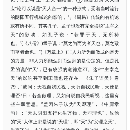
应”论可以说是“天人合一”的一种形式，受着当时流行
的阴阳五行机械论的影响，与《周易》传统的有机论
或有所不同。其实孔子、孟子也没有完全摆脱“主宰之
天”的影响，如孔子说：“获罪于天，无所祷
也。”(《八佾》)孟子说：“莫之为而为者天也，莫之致
而至者命也。”(《万章上》)非人力所为而做成的是天
的力量，非人力所能达到而达到的是命定的。但是孔
孟的说的“天’，已有较强的道德意ZT。这种“主宰之
天”的影响甚至到宋儒也还存在，《朱子语类》卷
79，“或问：天视自我民视，天听自我民听，天便是
理否?日：若全做理，又如何说自我民听视，这里有
些主宰意思。”盖因朱子认为“天即理”，《中庸章
句》：“天以阴阳五行化生万物，天即理也”，故他
的“天”大体上都是说的“天理”，即“天”为“义理之天”。