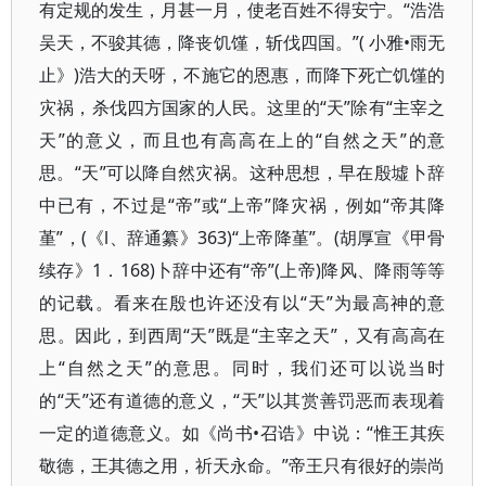
有定规的发生，月甚一月，使老百姓不得安宁。“浩浩
吴天，不骏其德，降丧饥馑，斩伐四国。”( 小雅•雨无
止》)浩大的天呀，不施它的恩惠，而降下死亡饥馑的
灾祸，杀伐四方国家的人民。这里的“天”除有“主宰之
天”的意义，而且也有高高在上的“自然之天”的意
思。“天”可以降自然灾祸。这种思想，早在殷墟卜辞
中已有，不过是“帝”或“上帝”降灾祸，例如“帝其降
堇”，(《l、辞通纂》363)“上帝降堇”。(胡厚宣《甲骨
续存》1．168)卜辞中还有“帝”(上帝)降风、降雨等等
的记载。看来在殷也许还没有以“天”为最高神的意
思。因此，到西周“天”既是“主宰之天”，又有高高在
上“自然之天”的意思。同时，我们还可以说当时
的“天”还有道德的意义，“天”以其赏善罚恶而表现着
一定的道德意义。如《尚书•召诰》中说：“惟王其疾
敬德，王其德之用，祈天永命。”帝王只有很好的崇尚