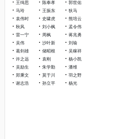
王缉思
陈奉孝
郭世佑
马玲
王振东
狄马
袁伟时
史啸虎
熊培云
秋风
刘小枫
孟令伟
雷一宁
周枫
蒋兆勇
吴伟
沙叶新
刘瑜
葛剑雄
储昭根
吴稼祥
许之远
袁刚
杨小凯
吴励生
朱学勤
潘维
郑秉文
莫于川
羽之野
谢志浩
孙立平
杨光