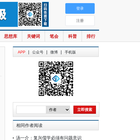
登录
注册
思想库
关键词
笔会
科普
排行
|
|
|
APP
公众号
微博
手机版
相同作者阅读
汤一介：复兴儒学必须有问题意识