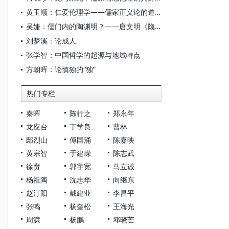
黄玉顺：仁爱伦理学——儒家正义论的道德哲学基础效应
吴婕：儒门内的陶渊明？——唐文明《隐逸之间：陶渊明精神世界中的自然、历史与社会》读后
刘梦溪：论成人
张学智：中国哲学的起源与地域特点
方朝晖：论慎独的“独”
热门专栏
秦晖
陈行之
郑永年
龙应台
丁学良
曹林
鄢烈山
傅国涌
陈嘉映
黄宗智
于建嵘
陈志武
徐贲
郭宇宽
马立诚
杨祖陶
沈志华
向继东
赵汀阳
戴建业
李昌平
张鸣
杨奎松
王海光
周濂
杨鹏
邓晓芒