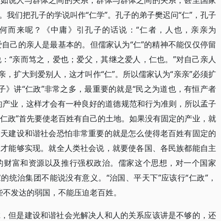
比如说人与群体之间的关系，群体与群体之间的关系，甚至国家
我们把孔子的学说叫作“仁学”。孔子的弟子樊迟问“仁”，孔子
德从何而来呢？《中庸》引孔子的话说：“仁者，人也，亲亲为
爱自己的亲人是最基本的。但儒家认为“仁”的精神不能仅仅停留
：“亲而笃之，爱也；爱父，其继之爱人，仁也。”对自己亲人
亲，扩大到爱别人，这才叫作“仁”。所以儒家认为“亲亲”必须扩
孟子》讲“仁政”非常之多，最重要的就是“民之为道也，有恒产者
的产业，这样才会有一种良好的道德规范和行为准则，所以孟子
“仁政”首先要使老百姓有自己的土地。如果没有固定的产业，就
今天建设和谐社会恐怕非常重要的就是怎么使得老百姓有固定的
会才能够实现。就全人类社会说，就要使各国、各民族都能自主
的财富和资源以及推行强权政治。儒家这个思想，对一个国家
的统治集团不能说没有意义。“治国、平天下”应该行“仁政”，
那些不发达的弱国，不能压迫老百姓。
虑，但是建设和谐社会光解决人和人的关系应该讲是不够的，还