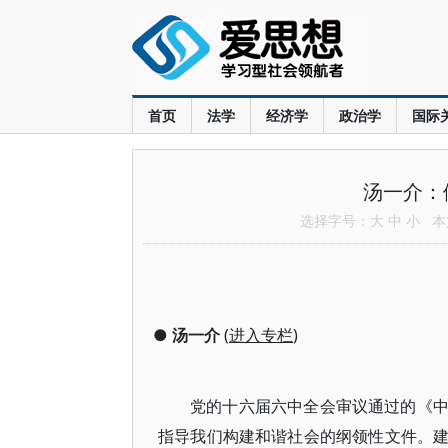
首页
法学
经济学
政治学
国际
汤一介：
选择字号：
大
中
小
本文
●
汤一介
(
进入专栏
)
党的十六届六中全会审议通过的《
指导我们构建和谐社会的纲领性文件。