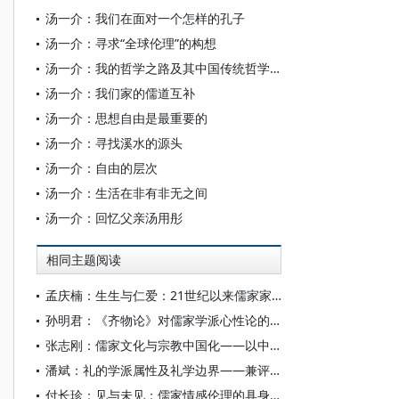
汤一介：我们在面对一个怎样的孔子
汤一介：寻求“全球伦理”的构想
汤一介：我的哲学之路及其中国传统哲学中的问题
汤一介：我们家的儒道互补
汤一介：思想自由是最重要的
汤一介：寻找溪水的源头
汤一介：自由的层次
汤一介：生活在非有非无之间
汤一介：回忆父亲汤用彤
相同主题阅读
孟庆楠：生生与仁爱：21世纪以来儒家家庭伦理研究述评
孙明君：《齐物论》对儒家学派心性论的回应
张志刚：儒家文化与宗教中国化——以中国宗教通史为线索的学理沉思
潘斌：礼的学派属性及礼学边界——兼评当前中国民俗学、历史人类学所言之“礼”
付长珍：见与未见：儒家情感伦理的具身性维度