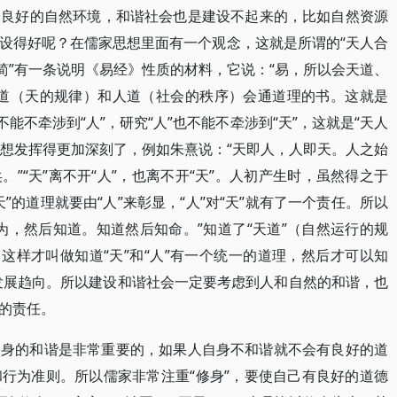
个良好的自然环境，和谐社会也是建设不起来的，比如自然资源
设得好呢？在儒家思想里面有一个观念，这就是所谓的“天人合
简”有一条说明《易经》性质的材料，它说：“易，所以会天道、
天道（天的规律）和人道（社会的秩序）会通道理的书。这就是
能不牵涉到“人”，研究“人”也不能不牵涉到“天”，这就是“天人
思想发挥得更加深刻了，例如朱熹说：“天即人，人即天。人之始
”“天”离不开“人”，也离不开“天”。人初产生时，虽然得之于
”的道理就要由“人”来彰显，“人”对“天”就有了一个责任。所以
为，然后知道。知道然后知命。”知道了“天道”（自然运行的规
这样才叫做知道“天”和“人”有一个统一的道理，然后才可以知
会）发展趋向。所以建设和谐社会一定要考虑到人和自然的和谐，也
的责任。
自身的和谐是非常重要的，如果人自身不和谐就不会有良好的道
行为准则。所以儒家非常注重“修身”，要使自己有良好的道德