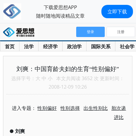
下载爱思想APP
立即下载
随时随地阅读精品文章
登录
注册
首页
法学
经济学
政治学
国际关系
社会学
刘爽：中国育龄夫妇的生育“性别偏好”
选择字号：
大
中
小
本文共阅读 3652 次 更新时间：
2008-12-09 10:26
进入专题：
性别偏好
性别选择
出生性别比
胎次递
进比
●
刘爽