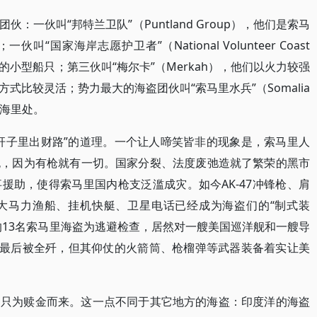
：一伙叫“邦特兰卫队”（Puntland Group），他们是索马
国家海岸志愿护卫者”（National Volunteer Coast
的小型船只；第三伙叫“梅尔卡”（Merkah），他们以火力较强
式比较灵活；势力最大的海盗团伙叫“索马里水兵”（Somalia
0海里处。
杆子里出财路”的道理。一个让人啼笑皆非的现象是，索马里人
跑，因为有枪就有一切。国家分裂、法度废弛造就了繁荣的黑市
援助，使得索马里国内枪支泛滥成灾。如今AK-47冲锋枪、肩
大马力渔船、挂机快艇、卫星电话已经成为海盗们的“制式装
相逢的13名索马里海盗为逃避检查，居然对一艘美国巡洋舰和一艘导
然最后被全歼，但其仰仗的火箭筒、枪榴弹等武器装备着实让美
是只为赎金而来。这一点不同于其它地方的海盗：印度洋的海盗