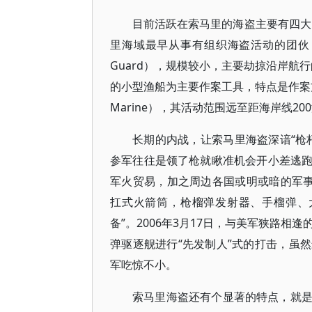
目前活跃在索马里的海盗主要有四大团伙
里海域最早从事有组织海盗活动的团伙；一伙叫“
Guard），规模较小，主要劫掠沿岸航行
的小型渔船为主要作案工具，特点是作案方
Marine），其活动范围远至距海岸线20
长期的内战，让索马里海盗深谙“枪
参军往往是领了枪就瞅准机会开小差逃
军火贸易，加之周边各国或明或暗的军事
扛式火箭筒，枪榴弹发射器、手榴弹、
备”。2006年3月17日，与美军狭路
弹驱逐舰进行“先发制人”式的打击，虽
军吃惊不小。
索马里海盗还有个显著的特点，就