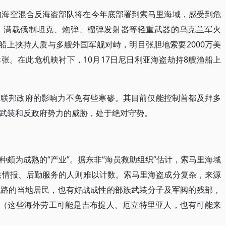
建的海空混合反海盗部队将在今年底部署到索马里海域，感受到危
旬，满载俄制坦克、炮弹、榴弹发射器等轻重武器的乌克兰军火
船上挟持人质与多艘外国军舰对峙，明目张胆地索要2000万美
张。在此危机映衬下，10月17日尼日利亚海盗劫持8艘渔船上
渡联邦政府的影响力不免有些寒碜。其目前仅能控制首都及拜多
武装和反政府势力的威胁，处于绝对守势。
颇为成熟的“产业”。据东非“海员救助组织”估计，索马里海域
提供情报、后勤服务的人则难以计数。索马里海盗成分复杂，来源
无路的当地居民，也有好战成性的部族武装分子及军阀的残部，
员（这些海外劳工可能是吉布提人、厄立特里亚人，也有可能来