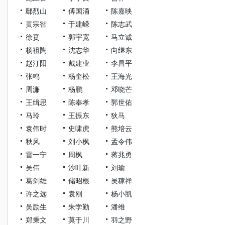
鄢烈山
傅国涌
陈嘉映
黄宗智
于建嵘
陈志武
徐贲
郭宇宽
马立诚
杨祖陶
沈志华
向继东
赵汀阳
戴建业
李昌平
张鸣
杨奎松
王海光
周濂
杨鹏
邓晓芒
王缉思
陈奉孝
郭世佑
马玲
王振东
狄马
袁伟时
史啸虎
熊培云
秋风
刘小枫
孟令伟
雷一宁
周枫
蒋兆勇
吴伟
沙叶新
刘瑜
葛剑雄
储昭根
吴稼祥
许之远
袁刚
杨小凯
吴励生
朱学勤
潘维
郑秉文
莫于川
羽之野