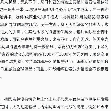
则杀人越货，无恶不作，尼日利亚的海盗主要是冲着石油运输船
尔三角洲一带……索马里海盗则“全心全意”只要赎金，并一再声
诉求。这种“纯商业化”操作模式（劫持船舶-绑架船员-勒索赎
战乱所导致的赤贫现实。另一方面，身为天性豪放的非洲人，索
、过人的胆量，让其他水域的海盗望尘莫及，也让国际社会苦不
运粮船，再到乌克兰的军火船，来者不拒，盗亦无道。英国皇家
马里海盗今年每劫持一艘船只，索要50万至200万美元不等的
已索得的赎金总额可能在1800万至3000万美元之间，赎金高涨
威胁全球贸易，支持局部战争》的报告认为，海盗活动迫使船只
正日益威胁全球贸易；而且，好战组织勒索的大量赎金不仅纵容
。
外，殖民者并没有为这片土地上的现代民主政体留下更多的发展
力范围，人为划定疆界，给索马里留下无尽的隐患，例如如今隶