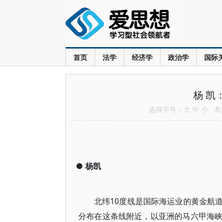
首页
法学
经济学
政治学
国际
杨 凯
选择字号：
大
中
小
本文
●
杨凯
北纬10度线是国际海运业的黄金航
分布在这条线附近，以亚洲的马六甲海