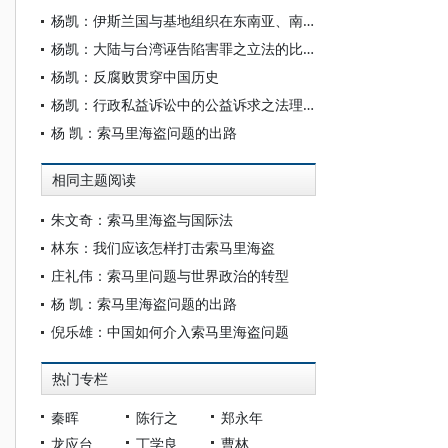
杨凯：伊斯兰国与基地组织在东南亚、南亚的扩张比较
杨凯：大陆与台湾诬告陷害罪之立法的比较研究
杨凯：反腐败贯穿中国历史
杨凯：行政私益诉讼中的公益诉求之法理探析
杨 凯：索马里海盗问题的出路
相同主题阅读
朱文奇：索马里海盗与国际法
林东：我们应该怎样打击索马里海盗
庄礼伟：索马里问题与世界政治的转型
杨 凯：索马里海盗问题的出路
倪乐雄：中国如何介入索马里海盗问题
热门专栏
秦晖
陈行之
郑永年
龙应台
丁学良
曹林