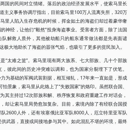
激两国的民间对立情绪。落后的政治经济发展水平，使索马里长
主义事务协调厅指出，目前索马里100万人流离失所，320万
索马里人陷入生存危机的时候，挥金如土的海盗们却过着豪华奢
的神经，让他们“毅然”投身海盗事业。受害者方面，除了法国
击队解救人质外，其他被劫船只的船东通常做法都是先表面谴
这极大地助长了海盗的嚣张气焰，也吸引了更多的贫民加入。
是“太难之篮”。索马里现有两大族系、七大部族、几十个部族
支，彼此间的历史冲突难以调和，也为国家分裂埋下了伏笔。
势力为基础的军阀武装割据，相互倾轧，17年来一直如是，形成
可怕景象，索马里从此烙上了“失败国家”的烙印。虽然联合国、
为其主持过12次部族和解、秩序恢复和政府重建工作对话会，
入，却让索马里局势愈加复杂。目前，索境内除了有经联合国授
2600人外，还有埃塞俄比亚军队8000人，厄立特里亚军队
方提供武器，直接或间接地参与其中。如此混乱不堪的环境，最终