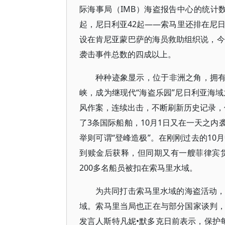
际海事局（IMB）海盗报告中心的统计数
起，尼日利亚42起——索马里还排在尼日
设在肯尼亚蒙巴萨的海员救助组织说，今
袭击事件总数的四成以上。
种种迹象显示，位于非洲之角，拥有
峡，成为继现代“海盗乐园”尼日利亚海域
风作案，连续出击，不断刷新历史记录，使
了3条国际船舶，10月1日又在一天之内
举则可谓“登峰造极”。在刚刚过去的10
到赎金后获释，但同期又有一艘菲律宾
200多名船员被扣在索马里水域。
为共同打击索马里水域的海盗活动，
域。索马里当局也正在与部分国家谈判
发言人斯特凡妮•默多克日前表示，保护