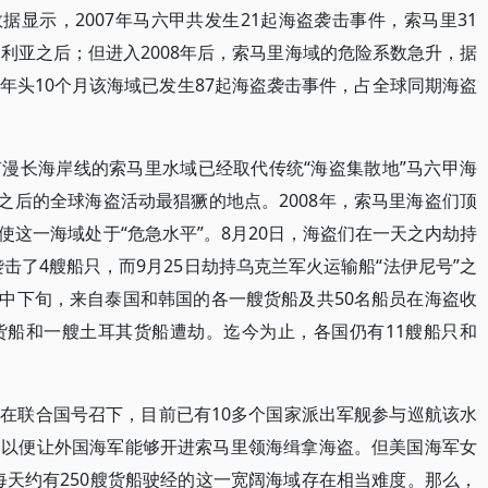
据显示，2007年马六甲共发生21起海盗袭击事件，索马里31
利亚之后；但进入2008年后，索马里海域的危险系数急升，据
年头10个月该海域已发生87起海盗袭击事件，占全球同期海盗
漫长海岸线的索马里水域已经取代传统“海盗集散地”马六甲海
之后的全球海盗活动最猖獗的地点。2008年，索马里海盗们顶
这一海域处于“危急水平”。8月20日，海盗们在一天之内劫持
袭击了4艘船只，而9月25日劫持乌克兰军火运输船“法伊尼号”之
月中下旬，来自泰国和韩国的各一艘货船及共50名船员在海盗收
货船和一艘土耳其货船遭劫。迄今为止，各国仍有11艘船只和
在联合国号召下，目前已有10多个国家派出军舰参与巡航该水
，以便让外国海军能够开进索马里领海缉拿海盗。但美国海军女
每天约有250艘货船驶经的这一宽阔海域存在相当难度。那么，