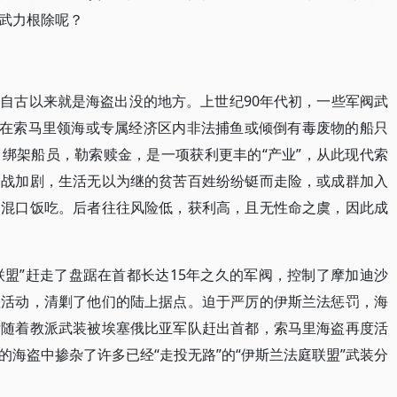
武力根除呢？
自古以来就是海盗出没的地方。上世纪90年代初，一些军阀武
些在索马里领海或专属经济区内非法捕鱼或倾倒有毒废物的船只
绑架船员，勒索赎金，是一项获利更丰的“产业”，从此现代索
内战加剧，生活无以为继的贫苦百姓纷纷铤而走险，或成群加入
，混口饭吃。后者往往风险低，获利高，且无性命之虞，因此成
庭联盟”赶走了盘踞在首都长达15年之久的军阀，控制了摩加迪沙
盗活动，清剿了他们的陆上据点。迫于严厉的伊斯兰法惩罚，海
后随着教派武装被埃塞俄比亚军队赶出首都，索马里海盗再度活
海盗中掺杂了许多已经“走投无路”的“伊斯兰法庭联盟”武装分