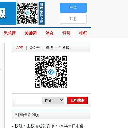
登录
注册
思想库
关键词
笔会
科普
排行
|
|
|
APP
公众号
微博
手机版
相同作者阅读
杨凯：主权论述的竞争：1874年日本侵台事件中清廷的对日交涉