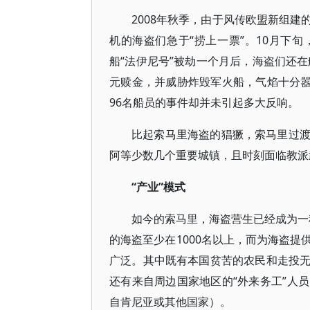
2008年秋季，由于风传欧盟新组
机的海盗们急于“捞上一票”。10月下
船“法伊尼号”被劫一个月后，海盗们还在
元赎金，并威胁炸毁军火船，气焰十分嚣
96名船员的事件却并未引起多大反响。
比起索马里海盗的猖獗，索马里过
阿等少数几个重要城镇，且时刻面临教派
“产业”模式
如今的索马里，海盗营生已经成为一种
的海盗至少在1000名以上，而为海盗
广泛。其中既有本国贫苦的农民和走投
还有来自周边国家地区的“外来务工”人
自肯尼亚或其他国家）。