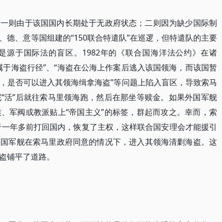
，一则由于该国国内长期处于无政府状态；二则因为缺少国际制
德、意等国组建的“150联合特遣队”在巡逻，但特遣队的主要
是源于国际法的盲区。1982年的《联合国海洋法公约》在诸
属于海盗行径”、“海盗在公海上作案后逃入该国领海，而该国暂
，是否可以进入其领海缉拿海盗”等问题上陷入盲区，导致索马
“活”后就往索马里领海跑，然后在那坐等赎金。如果外国军舰
、军阀或教派贴上“帝国主义”的标签，群起而攻之。幸而，索
又于一年多前打回国内，恢复了主权，这样联合国安理会才能援引
外国军舰在索马里政府同意的情况下，进入其领海清剿海盗。这
盗铺平了道路。