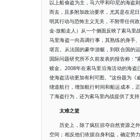
以上船偷盗为主，马六甲和印尼的海盗
而去，且多附加政治要求，尤其是在尼日
明其行动与恐怖主义无关，不附带任何政治
金-放船走人）从一个侧面反映了索马里
马里海盗一向高调行事，其熟练的身手
堪言。从法国的豪华游艇，到联合国的
国际问题研究所不久前发表的报告称：“索
赎金。2008年在索马里沿海活动的海盗
使海盗活动更加有利可图。”这份题为《
绕道航行，增加航行时间和船运成本，
了海盗行为，还为索马里内战提供了支持
太难之篮
历史上，除了疯狂掠夺自然资源之
空间；相反他们依据自身利益，确定势