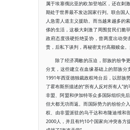
属于埃塞俄比亚的欧加登地区，还在刺
期处于世界最不发达国家行列。联合国人道
人急需人道主义援助。而当越来越多的
侈的生活，这极大刺激了周围贫民们脆弱
政府态度强硬拒绝妥协，曾两度出动突
责，后私下谈判，再秘密支付高额赎金。
除了经济凋敝的压迫，部族的纷争更
分支，这些建立在血缘基础上的部族分
1991年西亚德独裁政权垮台后，以部族
了霍布斯所描述的“所有人反对所有人”的
非盟、阿盟和伊加特等众多国际组织先后
但大都无功而返。而国际势力的纷纷介
权、由非盟派驻的乌干达和布隆迪维和部队
2000人，并且有约10个国家向冲突各