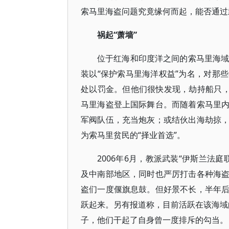
索马里海盗问题究竟缘何而起，能否通过
祸起“萧墙”
位于红海和印度洋之间的索马里海域
装以“保护索马里海洋权益”为名，对那
处以罚金。但他们很快发现，劫持船只，
马里海盗登上国际舞台。而随着索马里
军阀队伍，充当炮灰；或结伙出海劫掠
为索马里贫民的“择业首选”。
2006年6月，教派武装“伊斯兰法
及中南部地区，同时也严厉打击各种海
盗们一度偃旗息鼓。但好景不长，半年
跃起来。另有报道称，目前活跃在该海域的
子，他们干起了自身曾一度排斥的勾当。