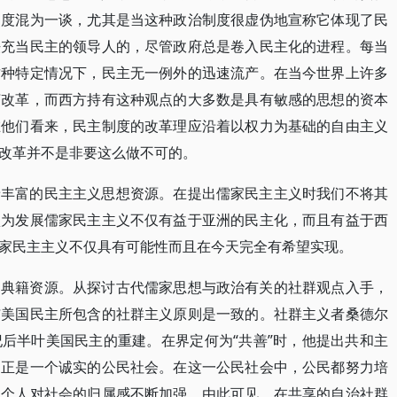
制度混为一谈，尤其是当这种政治制度很虚伪地宣称它体现了民
法充当民主的领导人的，尽管政府总是卷入民主化的进程。每当
这种特定情况下，民主无一例外的迅速流产。在当今世界上许多
济改革，而西方持有这种观点的大多数是具有敏感的思想的资本
在他们看来，民主制度的改革理应沿着以权力为基础的自由主义
改革并不是非要这么做不可的。
着丰富的民主主义思想资源。在提出儒家民主主义时我们不将其
认为发展儒家民主主义不仅有益于亚洲的民主化，而且有益于西
家民主主义不仅具有可能性而且在今天完全有希望实现。
的典籍资源。从探讨古代儒家思想与政治有关的社群观点入手，
与美国民主所包含的社群主义原则是一致的。社群主义者桑德尔
后半叶美国民主的重建。在界定何为“共善”时，他提出共和主
提正是一个诚实的公民社会。在这一公民社会中，公民都努力培
，个人对社会的归属感不断加强。由此可见，在共享的自治社群