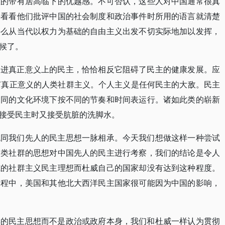
显的带有居高临下的优越感。不可否认，这些人对中国通常很真
要看看他们批评中国的社会制度和政治事件时所用的语言就清楚
要么从当代以权力为基础的自由主义出发不切实际地加以发挥，
候了。
促进真正意义上的民主，恰恰相反它阻碍了民主的健康发展。应
何真正意义的人类社群主义。个人主义是任何民主的大敌。民主
不同的文化环境下按不同的节奏和时间表运行。诸如此类的崭新
接受民主时又接受肮脏的洗脚水。
统同我们先人的民主思想一脉相承。今天我们想做这样一种尝试
人类社群的思想对中国先人的民主进行考察，我们的结论是令人
威的社群主义民主理想而杜威自己的国家却没有达到这种程度。
过程中，美国和其他北大西洋民主国家很可能因为中国的影响，
群的民主思想而不是政治或政府本身，我们和杜威一样认为贯彻