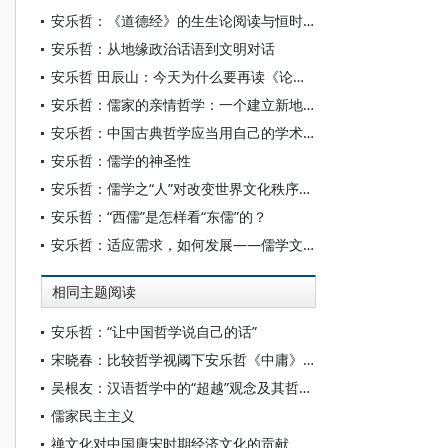
安乐哲：《道德经》的生生论阅读与恒时论
安乐哲：从地缘政治话语到文明对话
安乐哲 田辰山：今天为什么要再读《论语》？
安乐哲：儒家的亲情哲学：一个建立新地缘文化秩序的资源
安乐哲：中国古典哲学应当用自己的学术话语体系呈现
安乐哲：儒学的神圣性
安乐哲：儒学之“人”对改变世界文化秩序的作用
安乐哲：“西儒”是怎样看“东儒”的？
安乐哲：适应需求，如何发展——儒学文化的变通发展动力
相同主题阅读
安乐哲：“让中国哲学说自己的话”
宋晓春：比较哲学视阈下安乐哲《中庸》翻译研究
吴根友：汉语哲学中的“超越”观念及其哲学意蕴
儒家民主主义
禅文化对中国唐宋时期经济文化的贡献