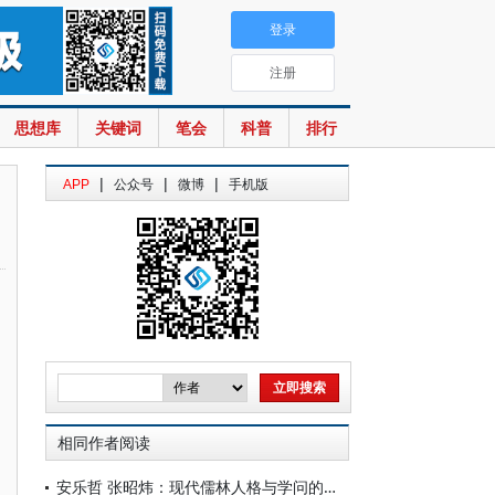
登录
注册
思想库
关键词
笔会
科普
排行
|
|
|
APP
公众号
微博
手机版
相同作者阅读
安乐哲 张昭炜：现代儒林人格与学问的典范 ——安乐哲教授追忆庞朴先生