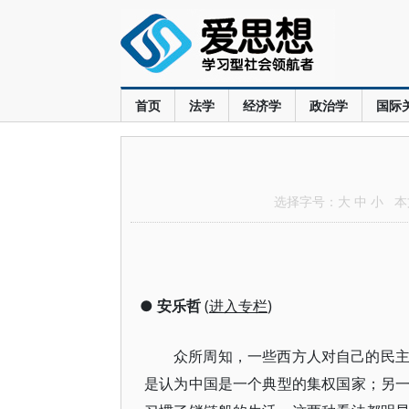
首页
法学
经济学
政治学
国际
选择字号：
大
中
小
本文
●
安乐哲
(
进入专栏
)
众所周知，一些西方人对自己的民
是认为中国是一个典型的集权国家；另