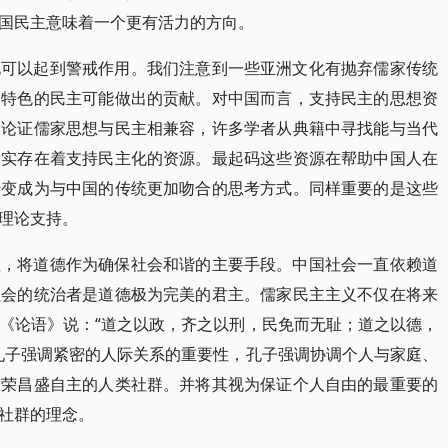
国民主意味着一个更有活力的方向。
化可以起到警戒作用。我们注意到一些亚洲文化有抛弃儒家传统
洲特色的民主可能做出的贡献。对中国而言，支持民主的思想资
了论证儒家思想与民主相兼容，许多学者从典籍中寻找能与当代
确实存在着支持民主化的资源。最起码这些资源在帮助中国人在
转变成为与中国的传统更加吻合的思考方式。同样重要的是这些
理论支持。
性，将道德作为确保社会和谐的主要手段。中国社会一直依赖道
社会的统治者是道德极为完美的君主。儒家民主主义不仅在将来
《论语》说：“道之以政，齐之以刑，民免而无耻；道之以德，
孔子强调紧密的人际关系的重要性，孔子强调协调个人与家庭、
繁荣昌盛自主的人类社群。并将其视为保证个人自由的最重要的
社群的理念。