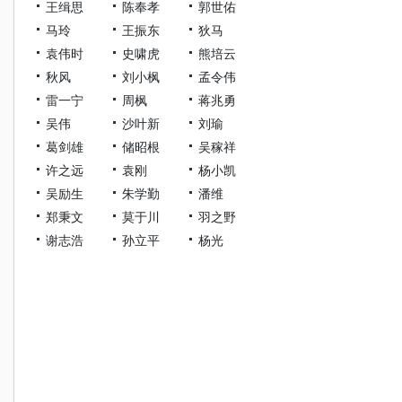
王缉思
陈奉孝
郭世佑
马玲
王振东
狄马
袁伟时
史啸虎
熊培云
秋风
刘小枫
孟令伟
雷一宁
周枫
蒋兆勇
吴伟
沙叶新
刘瑜
葛剑雄
储昭根
吴稼祥
许之远
袁刚
杨小凯
吴励生
朱学勤
潘维
郑秉文
莫于川
羽之野
谢志浩
孙立平
杨光