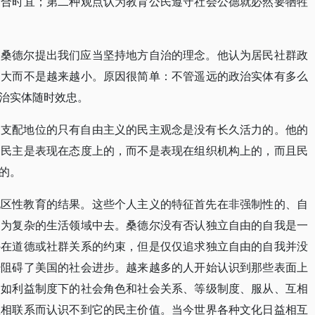
不合时宜；第二种观点认为教育公民遵守社会公德就必然要牺牲
点桑德尔提出我们应当坚持地方自治的理念。他认为居民社群政
越大而不是越来越小。原因很简单：不管遥远的政治实体有多么
治实体随时效忠。
占支配地位的只有自由主义的民主观念是没有长久活力的。他的
：民主是表现在态度上的，而不是表现在组织机构上的，而且民
的。
地区性教育的结果。这些个人主义的特征首先在非强制性的、自
更为复杂的生活领域中去。桑德尔没有否认独立自由的自我是一
外在道德或社群关系的约束，但是仅仅追求独立自由的自我并没
经阻碍了美国的社会进步。越来越多的人开始认识到那些表面上
例如利益制度下的社会角色和社会关系、等级制度、服从、互相
想相联系而认识不到它的民主价值。当今世界各种文化日益相互