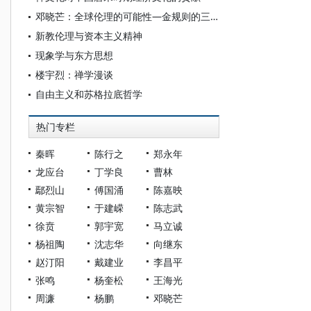
邓晓芒：全球伦理的可能性—金规则的三个模式
新教伦理与资本主义精神
现象学与东方思想
楼宇烈：禅学漫谈
自由主义和苏格拉底哲学
热门专栏
秦晖
陈行之
郑永年
龙应台
丁学良
曹林
鄢烈山
傅国涌
陈嘉映
黄宗智
于建嵘
陈志武
徐贲
郭宇宽
马立诚
杨祖陶
沈志华
向继东
赵汀阳
戴建业
李昌平
张鸣
杨奎松
王海光
周濂
杨鹏
邓晓芒