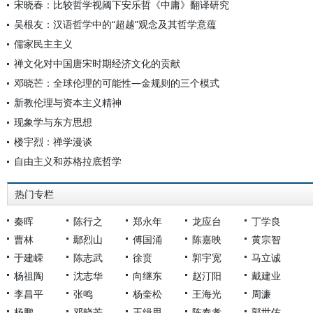
宋晓春：比较哲学视阈下安乐哲《中庸》翻译研究
吴根友：汉语哲学中的“超越”观念及其哲学意蕴
儒家民主主义
禅文化对中国唐宋时期经济文化的贡献
邓晓芒：全球伦理的可能性—金规则的三个模式
新教伦理与资本主义精神
现象学与东方思想
楼宇烈：禅学漫谈
自由主义和苏格拉底哲学
热门专栏
秦晖
陈行之
郑永年
龙应台
丁学良
曹林
鄢烈山
傅国涌
陈嘉映
黄宗智
于建嵘
陈志武
徐贲
郭宇宽
马立诚
杨祖陶
沈志华
向继东
赵汀阳
戴建业
李昌平
张鸣
杨奎松
王海光
周濂
杨鹏
邓晓芒
王缉思
陈奉孝
郭世佑