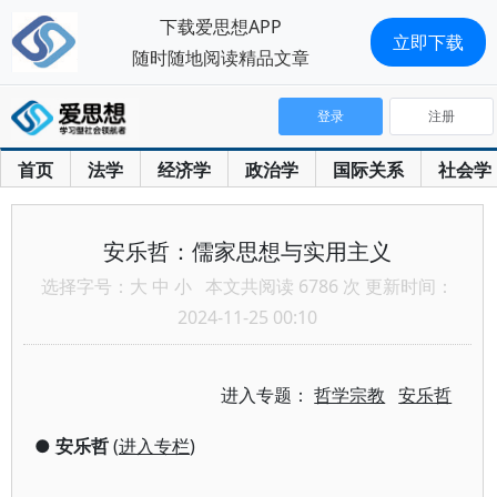
下载爱思想APP
立即下载
随时随地阅读精品文章
登录
注册
首页
法学
经济学
政治学
国际关系
社会学
安乐哲：儒家思想与实用主义
选择字号：
大
中
小
本文共阅读 6786 次 更新时间：
2024-11-25 00:10
进入专题：
哲学宗教
安乐哲
●
安乐哲
(
进入专栏
)