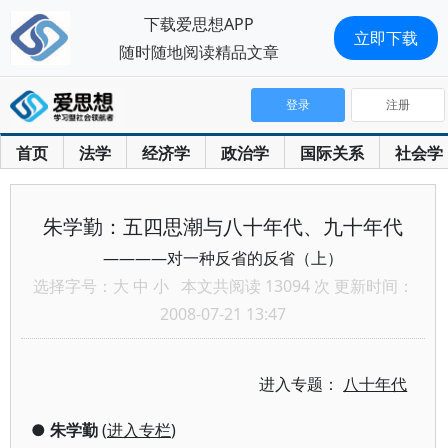
下载爱思想APP
立即下载
随时随地阅读精品文章
登录
注册
首页
法学
经济学
政治学
国际关系
社会学
朱学勤：五四思潮与八十年代、九十年代
————对一种反省的反省（上）
选择字号：
大
中
小
本文共阅读 13094 次 更新时间：
2008-07-21 13:47
进入专题：
八十年代
●
朱学勤
(
进入专栏
)