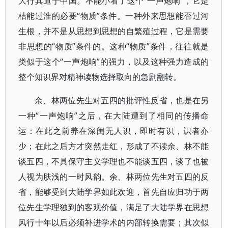
大行其道于中国。不能小看了这个“一声炮响”，它是
桔能过淮的必要“物质”条件。一种外来思想能否过河
生根，并不是从思想到思想的自繁殖过程，它是需要
非思想的“物质”条件的。这种“物质”条件，往往就是
类似于这个“一声炮响”的强力，以及这种强力造成的
整个知识界对精神读物选择取向的急剧翻转。
余、林两位先生对五四的批评性反省，也是在另
一种“一声炮响”之后，在大陆遭到了相同的传播命
运：在此之前养在深闺无人识，即时有识，识者亦
少；在此之后方才突然走红，形成了不读余、林不能
谈五四，不具保守主义学理也不能谈五四，谈了也被
人视为肤浅的一时风韵。余、林两位先生对五四的反
省，能够受到大陆学界如此欢迎，首先自应归功于两
位先生学理独到的客观价值，满足了大陆学界在思想
风行十年以后必须补进学术的内部转换需要；其次似