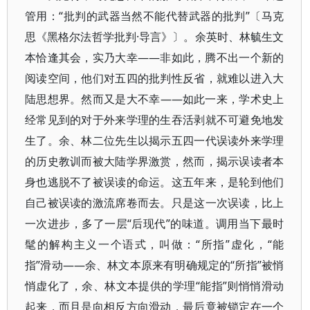
管用：“批判的武器当然不能代替武器的批判”〔马克
思《黑格尔法哲学批判·导言》〕。余英时、林毓生文
本恰逢其会，实乃大幸——非如此，腾不出一个新的
阅读空间，他们对五四的批判性反省，就难以进入大
陆思想界。然而又是大不幸——如此一来，学术史上
经常见到的对于外来学理的生吞活剥就不可避免地发
生了。余、林二位先生以揭示五四一代误读外来学理
的历史教训而被大陆学界激赏，然而，揭示误读者本
身也逃脱不了被误读的命运。这五年来，是轮到他们
自己被误读的激流席卷而去。只是这一次误读，比上
一次进步，多了一层“后现代”的味道。调用当下最时
髦的解构主义一个语式，叫做：“所指”虚化，“能
指”滑动——余、林文本原来有明确规定的“所指”被悄
悄虚化了，余、林文本提供的学理“能指”则悄悄滑动
起来，而且是向相反方向滑动，最后竟被锁定在一个