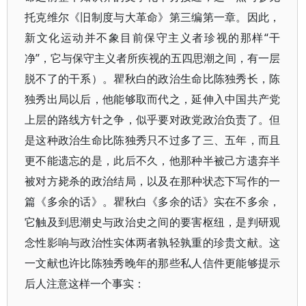
托克维尔《旧制度与大革命》第三编第一章。因此，
新文化运动并不象目前保守主义者珍视的那样“干
净”，它与保守主义者所疾视的五四思潮之间，有一层
脱不了的干系）。瞿秋白的政治生命比陈独秀长，陈
独秀出局以后，他能够取而代之，延伸入中国共产党
上层的路线方针之争，似乎要对政党政治负责了。但
是这种政治生命比陈独秀只不过多了三、五年，而且
更不能遗忘的是，此后不久，他那种半被己方遗弃半
被对方毙杀的政治结局，以及在那种状态下写作的一
篇《多余的话》。瞿秋白《多余的话》实在不多余，
它触及到思潮史与政治史之间的要害枢纽，是判研观
念性影响与政治性实体两者孰轻孰重的珍贵文献。这
一文献也许比陈独秀晚年的那些私人信件更能够提示
后人注意这样一个事实：