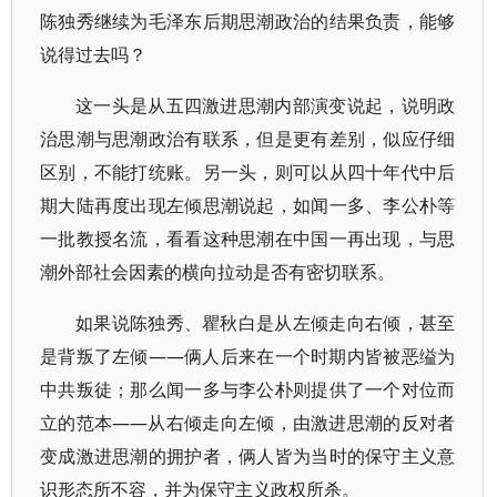
陈独秀继续为毛泽东后期思潮政治的结果负责，能够
说得过去吗？
这一头是从五四激进思潮内部演变说起，说明政
治思潮与思潮政治有联系，但是更有差别，似应仔细
区别，不能打统账。另一头，则可以从四十年代中后
期大陆再度出现左倾思潮说起，如闻一多、李公朴等
一批教授名流，看看这种思潮在中国一再出现，与思
潮外部社会因素的横向拉动是否有密切联系。
如果说陈独秀、瞿秋白是从左倾走向右倾，甚至
是背叛了左倾——俩人后来在一个时期内皆被恶缢为
中共叛徒；那么闻一多与李公朴则提供了一个对位而
立的范本——从右倾走向左倾，由激进思潮的反对者
变成激进思潮的拥护者，俩人皆为当时的保守主义意
识形态所不容，并为保守主义政权所杀。