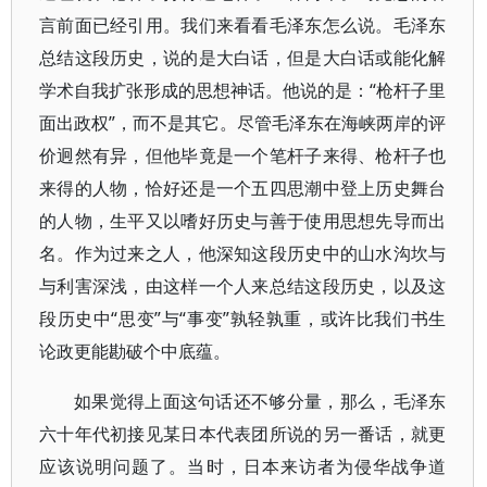
言前面已经引用。我们来看看毛泽东怎么说。毛泽东
总结这段历史，说的是大白话，但是大白话或能化解
学术自我扩张形成的思想神话。他说的是：“枪杆子里
面出政权”，而不是其它。尽管毛泽东在海峡两岸的评
价迥然有异，但他毕竟是一个笔杆子来得、枪杆子也
来得的人物，恰好还是一个五四思潮中登上历史舞台
的人物，生平又以嗜好历史与善于使用思想先导而出
名。作为过来之人，他深知这段历史中的山水沟坎与
与利害深浅，由这样一个人来总结这段历史，以及这
段历史中“思变”与“事变”孰轻孰重，或许比我们书生
论政更能勘破个中底蕴。
如果觉得上面这句话还不够分量，那么，毛泽东
六十年代初接见某日本代表团所说的另一番话，就更
应该说明问题了。当时，日本来访者为侵华战争道