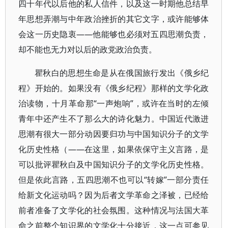
四十年代以后他的私人信件，以及这一时期他总结早
年思想弄潮与中年政治挫折的其它文字，或许能够体
会这一历史隐衷——他能够也必须对五四思潮负责，
却不能也无力对以后的政党政治负责。
瞿秋白的思想生命是从在俄国旅行发出《俄乡纪
程》开始的。如果没有《俄乡纪程》那样的文学化政
治读物，十月革命那“一声炮响”，或许在当时的左倾
青年中还产生不了那么大的诗化魅力。中国近代激进
思潮有很大一部分动因要归功与中国知识分子的文学
化历史性格（——在这里，如果依保守主义言路，是
可以批评瞿秋白及中国知识分子的文学化历史性格。
但是依此言路，五四思潮不也可以“转嫁”一部分责任
给新文化运动吗？因为后者文学革命之泽被，已经给
前者准备了文学化的社会氛围。这种情况与法国大革
命之前整个知识界的文学化十分接近，这一点可参见