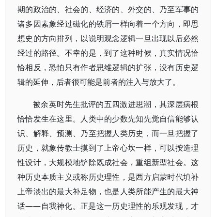
期的政治的、社会的、经济的、外交的、乃至军事的
诸多因素象经过磁化的铁屑一样向着一个方向，即思
想史的方向排列，以说明观念逻辑一旦出现以后必然
经过的路径。不幸的是，到了这种时候，真实情况恰
恰相反，恐怕只有作者思维逻辑的扩张，没有历史逻
辑的延伸，后者很可能是前者的注入与放大了。
被余英时先生批评的五四激进思潮，其深层病根
恰恰发生在这里。人类中的少数先知先觉自信能够认
识、解释、预测、乃至把握人类历史，而一旦把握了
历史，就象传教士摸到了上帝心坎一样，可以按造理
性设计，大规模地铲除既成社会，重组新型社会。这
种历史本质主义或称历史理性，是西方启蒙时代填补
上帝淡出的最大补足物，也是人类所能产生的最大神
话——自我神化。正是这一历史理性的乐观发现，才