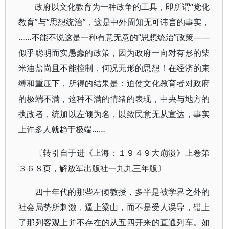
政府以文化教育为一种政争的工具，即所谓“党化
教育”与“思想统治”，这是中外周知无可讳言的事实，
……不能不说这是一种有意无意的“思想统治”政策——
似乎聪明而实愚蠢的政策，因为政府一向对有形的柴
米油盐尚且不能控制，何况无形的思想！在经济的束
缚和重压下，所得的结果是：迫使文化教育者对政府
的极端不满，这种不满的情绪的表现，中央与地方的
执政者，统加以左倾为名，以致民意无从宣达，事实
上许多人就趋于极端……
〔转引自于进《上海：１９４９大崩溃》上卷第
３６８页，解放军出版社一九九三年版〕
四十年代的那些左倾教授，多半是被学界之外的
社会局势所刺激，逼上梁山，而不是受人误导，错上
了那列客观上并不存在的从五四开来的直通列车。如