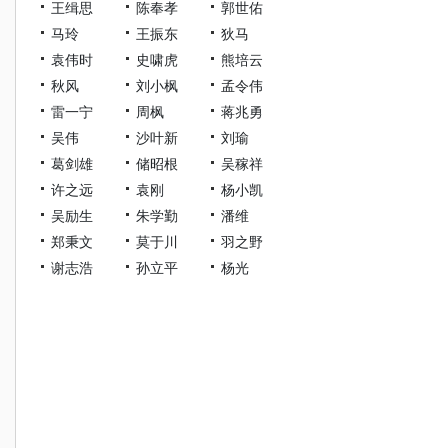
王缉思
陈奉孝
郭世佑
马玲
王振东
狄马
袁伟时
史啸虎
熊培云
秋风
刘小枫
孟令伟
雷一宁
周枫
蒋兆勇
吴伟
沙叶新
刘瑜
葛剑雄
储昭根
吴稼祥
许之远
袁刚
杨小凯
吴励生
朱学勤
潘维
郑秉文
莫于川
羽之野
谢志浩
孙立平
杨光