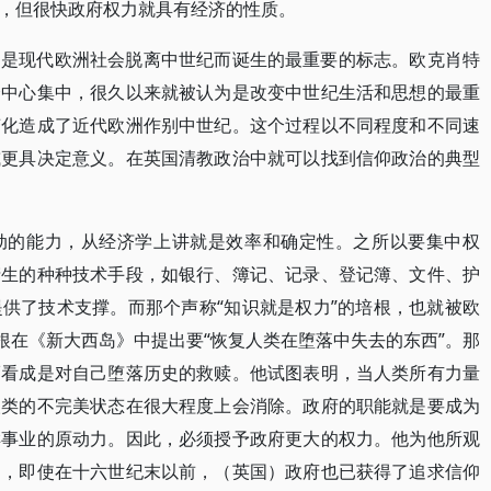
，但很快政府权力就具有经济的性质。
，是现代欧洲社会脱离中世纪而诞生的最重要的标志。欧克肖特
个中心集中，很久以来就被认为是改变中世纪生活和思想的最重
变化造成了近代欧洲作别中世纪。这个过程以不同程度和不同速
或更具决定意义。在英国清教政治中就可以找到信仰政治的典型
动的能力，从经济学上讲就是效率和确定性。之所以要集中权
产生的种种技术手段，如银行、簿记、记录、登记簿、文件、护
供了技术支撑。而那个声称“知识就是权力”的培根，也就被欧
根在《新大西岛》中提出要“恢复人类在堕落中失去的东西”。那
福看成是对自己堕落历史的救赎。他试图表明，当人类所有力量
人类的不完美状态在很大程度上会消除。政府的职能就是要成为
赎事业的原动力。因此，必须授予政府更大的权力。他为他所观
明，即使在十六世纪末以前，（英国）政府也已获得了追求信仰