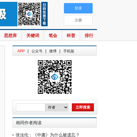
登录
注册
思想库
关键词
笔会
科普
排行
|
|
|
APP
公众号
微博
手机版
相同作者阅读
张汝伦：《中庸》为什么被遗忘？