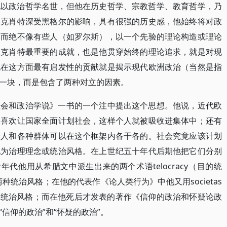
他以政治哲学名世，但他在历史哲学、宗教哲学、教育哲学，乃
欧克肖特深受黑格尔的影响，具有很强的历史感，他始终将对政
，而绝不像有些人（如罗尔斯），以一个先验的理论构造或理论
欧克肖特最重要的成就，也是他贯穿始终的理论追求，就是对现
他在这方面最有启发性的贡献就是揭示现代欧洲政治（当然是指
一块，而是包含了两种对立的因素。
社会和政治学说》一书的一个注中提出这个思想。他说，近代欧
人喜欢让国家全面计划社会，这样个人就被吸收进集体中；还有
个人和各种群体可以在这个框架内各干各的。社会究竟应该计划
现为治理理念或统治风格。在上世纪五十年代后期他把它们分别
年代他用从希腊文中派生出来的两个术语telocracy（目的统
两种统治风格；在他的代表作《论人类行为》中他又用societas
表这两种统治风格；而在他死后才发表的著作《信仰的政治和怀疑论政
信仰的政治”和“怀疑的政治”。