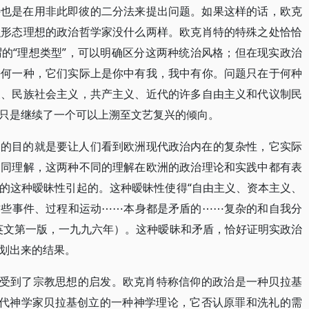
特也是在用非此即彼的二分法来提出问题。如果这样的话，欧克
识形态理想的政治哲学家没什么两样。欧克肖特的特殊之处恰恰
的“理想类型”，可以明确区分这两种统治风格；但在现实政治
任何一种，它们实际上是你中有我，我中有你。问题只在于何种
义、民族社会主义，共产主义、近代的许多自由主义和代议制民
只是继续了一个可以上溯至文艺复兴的倾向。
书的目的就是要让人们看到欧洲现代政治内在的复杂性，它实际
不同理解，这两种不同的理解在欧洲的政治理论和实践中都有表
的这种暧昧性引起的。这种暧昧性使得“自由主义、资本主义、
这些事件、过程和运动⋯⋯本身都是矛盾的⋯⋯复杂的和自我分
英文第一版，一九九六年）。这种暧昧和矛盾，恰好证明实政治
划出来的结果。
它受到了宗教思想的启发。欧克肖特称信仰的政治是一种贝拉基
主义是古代神学家贝拉基创立的一种神学理论，它否认原罪和洗礼的需