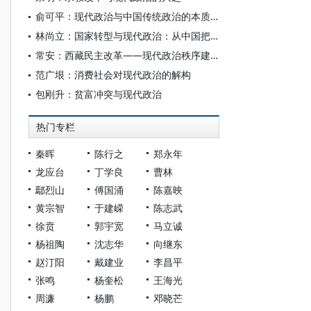
俞可平：现代政治与中国传统政治的本质区别
林尚立：国家转型与现代政治：从中国把握中国政治
常安：西藏民主改革——现代政治秩序建构及法理解读
范广垠：消费社会对现代政治的解构
包刚升：贫富冲突与现代政治
热门专栏
秦晖
陈行之
郑永年
龙应台
丁学良
曹林
鄢烈山
傅国涌
陈嘉映
黄宗智
于建嵘
陈志武
徐贲
郭宇宽
马立诚
杨祖陶
沈志华
向继东
赵汀阳
戴建业
李昌平
张鸣
杨奎松
王海光
周濂
杨鹏
邓晓芒