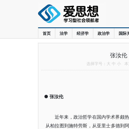
首页
法学
经济学
政治学
国际
张汝伦
选择字号：
大
中
小
本文
●
张汝伦
近年来，政治哲学在国内学术界颇
从柏拉图到施特劳斯，从亚里士多德到