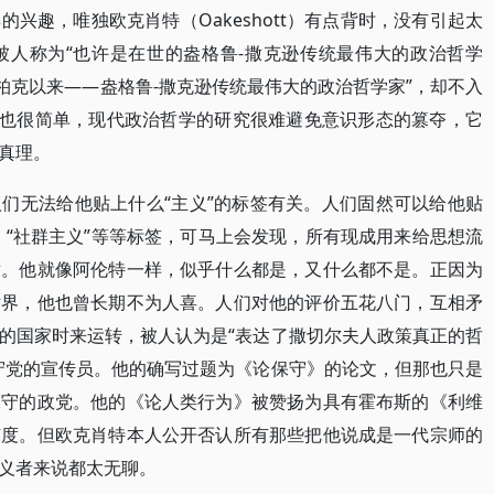
兴趣，唯独欧克肖特（Oakeshott）有点背时，没有引起太
被人称为“也许是在世的盎格鲁-撒克逊传统最伟大的政治哲学
柏克以来——盎格鲁-撒克逊传统最伟大的政治哲学家”，却不入
理也很简单，现代政治哲学的研究很难避免意识形态的篡夺，它
真理。
们无法给他贴上什么“主义”的标签有关。人们固然可以给他贴
义”、“社群主义”等等标签，可马上会发现，所有现成用来给思想流
适。他就像阿伦特一样，似乎什么都是，又什么都不是。正因为
术界，他也曾长期不为人喜。人们对他的评价五花八门，互相矛
的国家时来运转，被人认为是“表达了撒切尔夫人政策真正的哲
守党的宣传员。他的确写过题为《论保守》的论文，但那也只是
保守的政党。他的《论人类行为》被赞扬为具有霍布斯的《利维
广度。但欧克肖特本人公开否认所有那些把他说成是一代宗师的
义者来说都太无聊。