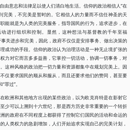
自由意志和法律足以使人们清白地生活。信仰的政治相信人“在
达到完美，不完美是暂时的。它相信人的力量而不信任神圣的天
的职能就是为人类的完美服务，指导国民的行为，追求进步，在
活动进行组织和控制。显然，这种想法与基督教的千年至福
系。由于事关进步和完美，因此，政府不仅仅是安排事务、做出决策的
真理成功的手段。信仰的政治认为治理活动是一种无止境扩张的
。权力对它而言多多益善，它掌控一切活动，协调一切事务，对
价。这种风格的政治把一切力量和资源都集中在规划完美上。因
它不仅要求国民的顺从和服从，而且还要求他们的赞同，甚至要
“罪过”。
纪在欧洲和其他地方出现的某些政治，以为欧克肖特是在影射它
治至少可以上溯到十六世纪，那是西方历史非常重要的一个转折
欧洲的政府在不同程度上都获得了控制它们国民的活动和命运的
过的人类权力的急剧增加，人们开始追求实现自己的完美计划，