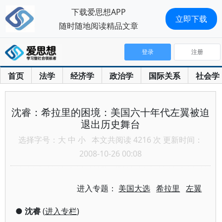
下载爱思想APP
立即下载
随时随地阅读精品文章
登录
注册
首页
法学
经济学
政治学
国际关系
社会学
沈睿：希拉里的困境：美国六十年代左翼被迫
退出历史舞台
选择字号：
大
中
小
本文共阅读 4216 次 更新时间：
2008-10-26 00:08
进入专题：
美国大选
希拉里
左翼
●
沈睿
(
进入专栏
)