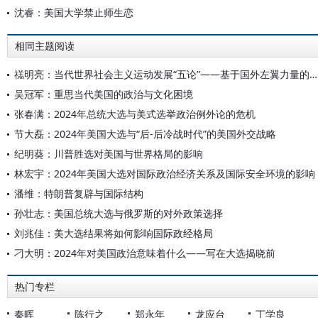
沈睿：美国大学禁止师生恋
相同主题阅读
禚明亮：当代世界社会主义运动发展“五论”——基于国外左翼力量的分析
吴冠军：重思当代美国的政治与文化困境
张春满：2024年总统大选与美式选举政治例外论的危机
节大磊：2024年美国大选与“后-后冷战时代”的美国外交战略
纪明葵：川普胜选对美国与世界格局的影响
林宏宇：2024年美国大选对国际政治经济关系及国际安全环境的影响
潘维：特朗普复辟与国际结构
孙壮志：美国总统大选与俄罗斯的对外政策选择
刘兆佳：美大选结果将如何影响国际政经格局
刁大明：2024年对美国政治意味着什么——写在大选揭晓前
热门专栏
秦晖
陈行之
郑永年
龙应台
丁学良