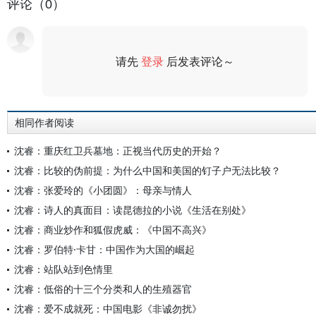
评论（0）
请先
登录
后发表评论～
评论
相同作者阅读
沈睿：重庆红卫兵墓地：正视当代历史的开始？
沈睿：比较的伪前提：为什么中国和美国的钉子户无法比较？
沈睿：张爱玲的《小团圆》：母亲与情人
沈睿：诗人的真面目：读昆德拉的小说《生活在别处》
沈睿：商业炒作和狐假虎威：《中国不高兴》
沈睿：罗伯特·卡甘：中国作为大国的崛起
沈睿：站队站到色情里
沈睿：低俗的十三个分类和人的生殖器官
沈睿：爱不成就死：中国电影《非诚勿扰》