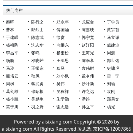
热门专栏
秦晖
陈行之
郑永年
龙应台
丁学良
曹林
鄢烈山
傅国涌
陈嘉映
黄宗智
于建嵘
陈志武
徐贲
郭宇宽
马立诚
杨祖陶
沈志华
向继东
赵汀阳
戴建业
李昌平
张鸣
杨奎松
王海光
周濂
杨鹏
邓晓芒
王缉思
陈奉孝
郭世佑
马玲
王振东
狄马
袁伟时
史啸虎
熊培云
秋风
刘小枫
孟令伟
雷一宁
周枫
蒋兆勇
吴伟
沙叶新
刘瑜
葛剑雄
储昭根
吴稼祥
许之远
袁刚
杨小凯
吴励生
朱学勤
潘维
郑秉文
莫于川
羽之野
谢志浩
孙立平
杨光
Powered by aisixiang.com Copyright © 2026 by
aisixiang.com All Rights Reserved 爱思想 京ICP备12007865