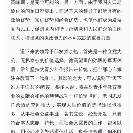
高峰期，是完全可能的。另一方面，由于我国人口老
龄化的问题日渐突出，而退下来的领导干部所具有的
政治优势、知识优势和经验优势，也使他们成为发展
党内民主，促进党内和谐，密切党和人民群众的血肉
联系，增强党的执政能力的不可或缺的重要力量。
退下来的领导干部发挥余热，首先是一种立党为
公、无私奉献的价值选择。德高望重的孙毅将军离休
后，常年坚持为青少年作报告讲传统，把全部心血倾
注在教育下一代身上。其影响之大，可以说到了“天下
谁人不识君”的程度。很多人说，将军对青少年教育事
业的贡献会和他的赫赫战功一样长留世间。老同志发
挥余热的空间很大，实现人生价值的选择途径也很
多。从事社会公益事业、著书立说、经营开发，只要
符合本人志趣、特长，而社会又需要的工作，都可以
做。用劳动收入补贴退休生活，也合情合理，但不能