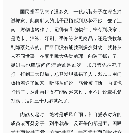
国民党军队来了没多久，一伙武装分子在深夜冲
进郭家。此前郭大的儿子已预感到形势不妙，去了江
南，财物也转移了。记得有几包物件，寄存到我家，
是毛巾、洋袜、牙刷、手帕等常见商品，还是我收藏
到隐蔽处去的。官匪们没有能找到多少财物，就将从
来不问世事，在家里睡大头觉的郭二的独子抓走了。
抓进去也应该问问清楚谁是谁呀！却只管先往死里
打，打到三天以后，总算发现抓错了人，派民夫用门
板抬着送了回来。听邻居们说，筋骨被打断，内脏也
打伤了，从此再也没有能站起来过，更不用说牵毛驴
打滚，活到三十几岁就死了。
内战初起时，绝对是腥风血雨，各自捕杀对方的
成员或可疑分子，到手就杀，反正杀的都是匪。国民
党方面称共产党一方为“共匪”，共产党方面则称对方