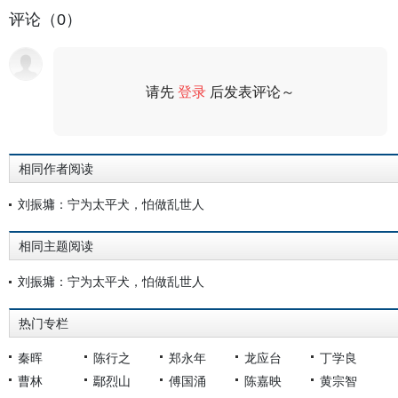
评论（0）
请先
登录
后发表评论～
评论
相同作者阅读
刘振墉：宁为太平犬，怕做乱世人
相同主题阅读
刘振墉：宁为太平犬，怕做乱世人
热门专栏
秦晖
陈行之
郑永年
龙应台
丁学良
曹林
鄢烈山
傅国涌
陈嘉映
黄宗智