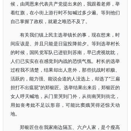
候，由周恩来代表共产党提出来的，我跟着老师，举
着红旗，在小街上游行时不知喊过多少遍。等到他们
自己掌握了政权，就避之唯恐不及了。
有关我们镇上民主选举镇长的事，现在想来，时
间应该是、并且只能是日寇投降前夕。等到选举村长
的时候，国民党军队已进驻到苏南，早已虎视眈眈，
人们已实实在在感觉到内战的恐惧气氛。村长的选举
过程我不清楚，结果却出人意外，那些抗战时积极、
活跃的，能力强、能说会道的人没选上，却选了“三扁
担打不出瘟屁”的郑银匠。选举结果出来后，郑银匠的
女人呼天喊地，从门里哭到门外，从街南哭到街北，
用如丧考妣不足以形容，可能比窦娥哭得还惊天动
地。
郑银匠住在我家南边隔五、六户人家，是个瘦高