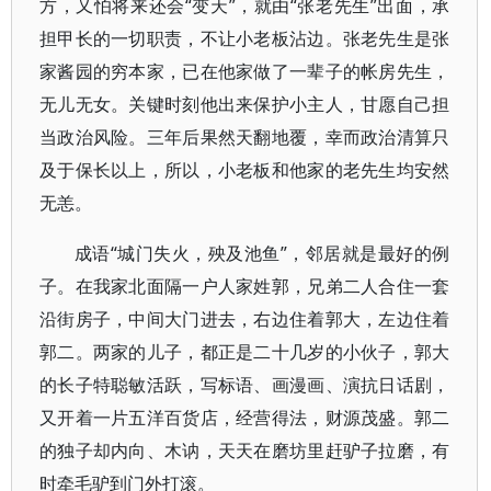
方，又怕将来还会“变天”，就由“张老先生”出面，承
担甲长的一切职责，不让小老板沾边。张老先生是张
家酱园的穷本家，已在他家做了一辈子的帐房先生，
无儿无女。关键时刻他出来保护小主人，甘愿自己担
当政治风险。三年后果然天翻地覆，幸而政治清算只
及于保长以上，所以，小老板和他家的老先生均安然
无恙。
成语“城门失火，殃及池鱼”，邻居就是最好的例
子。在我家北面隔一户人家姓郭，兄弟二人合住一套
沿街房子，中间大门进去，右边住着郭大，左边住着
郭二。两家的儿子，都正是二十几岁的小伙子，郭大
的长子特聪敏活跃，写标语、画漫画、演抗日话剧，
又开着一片五洋百货店，经营得法，财源茂盛。郭二
的独子却内向、木讷，天天在磨坊里赶驴子拉磨，有
时牵毛驴到门外打滚。