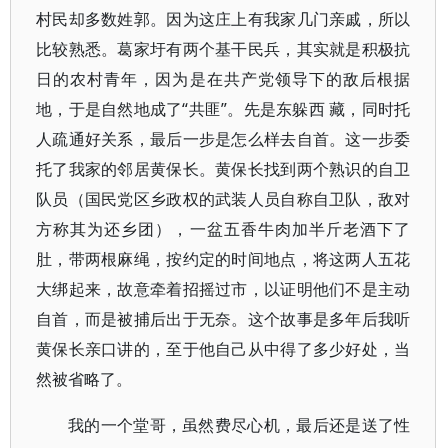
村民却多数姓郭。因为这庄上有我家几门亲戚，所以
比较熟悉。葛家圩有两个基干民兵，其实就是积极抗
日的农村青年，因为是在共产党领导下的敌后根据
地，于是自然地成了“共匪”。先是东躲西 藏，同时托
人疏通好关系，最后一步是怎么样去自首。这一步委
托了我家的邻居黄保长。黄保长找到两个熟识的自卫
队员（国民党区乡政权的武装人员自称自卫队，敌对
方称其为还乡团），一盆五香牛肉加半斤老酒下了
肚，带两根麻绳，按约定的时间地点，将这两人五花
大绑起来，故意牵着招摇过市，以证明他们不是主动
自首，而是被捕后出于无奈。这个故事是多年后我听
黄保长亲口讲的，至于他自己从中得了多少好处，当
然被省略了。
我的一个堂哥，虽然费尽心机，最后还是送了性