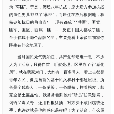
为 “蒋匪”。于是，历经八年抗战，原大后方参加抗战
的血性男儿都成了“蒋匪”，而居住在敌后根据地，积
极参加抗日的热血青年，现有都成了“共匪”。匪党、
匪军、匪区、匪属、匪……，反正中国人都成了匪，
至于你属于哪个品牌的匪，主要是看上帝多年前将你
降生在什么地区了。
当时国民党气势如虹，共产党却奄奄一息，不少
人为了活命，只得自首，听候处理。区里办了个“感化
所”，就在我家对门，大约有一百多号人，看上去都是
青年农民，像是自首的基干民兵和村干部这层级。所
长是个残疾人，一条腿长，一条腿短，拄着拐杖，却
完全是土匪品性。我常常看到他对“所员”任意漫骂，
词语又毒又野，还用拐棍猛抽，对方决不敢回嘴或还
手，也许这就是他的感化课程吧！为了活命，什么屈