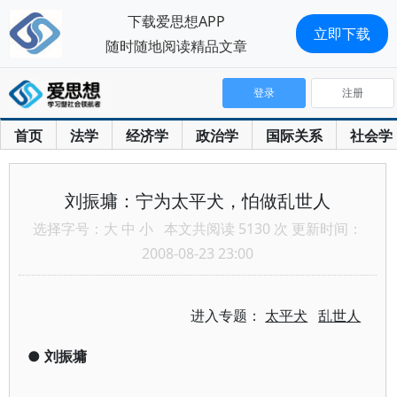
下载爱思想APP
立即下载
随时随地阅读精品文章
登录
注册
首页
法学
经济学
政治学
国际关系
社会学
刘振墉：宁为太平犬，怕做乱世人
选择字号：
大
中
小
本文共阅读 5130 次 更新时间：
2008-08-23 23:00
进入专题：
太平犬
乱世人
●
刘振墉