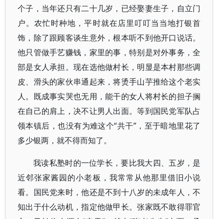
个子，当年还只有二十几岁，已经娶妻生子，自立门
户。农忙时种地，平时就在店里叮叮当当地打银首
饰，除了跟顾客谈生意外，根本听不到他开口说话。
他只管做手艺赚钱，家里的事，特别是对外事务，全
部是女人承担。现在选他做村长，明显是本村那些调
皮、滑头的家伙串通起来，将烫手山芋推给这个老实
人。既成事实哭也无用，能干的女人将村长的担子搁
在自己的肩上，决不让男人出面。等到国民党军队占
领本镇后，也没有为难这个“共干”，至于暗地里花了
多少银两，就不得而知了。
我读私塾时的一位学长，要比我大四、五岁，是
近邻张家酱园的小老板，我常常从他那里借旧小说
看。国民党来时，他还是不到十八岁的未成年人，不
知出于什么动机，指定他做甲长。张家既不敢得罪官