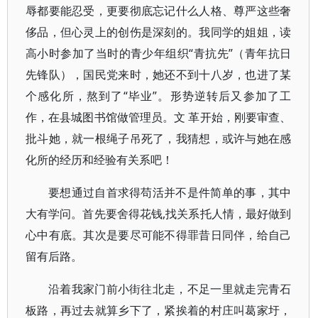
辱都要能忍受，更要彻底忘记什么人格、尊严这些奢
侈品，但心灵上的创伤是深刻的。我同学的姐姐，读
高小时参加了当时的青少年组织“青抗先”（青年抗日
先锋队），国民党来时，她还不到十八岁，也进了某
个感化所，熬到了“毕业”。形势逆转后又参加了工
作，在县城图书馆做管理员。文 革开始，刚要审查、
批斗她，就一根绳子吊死了，我猜想，或许与她在感
化所的经历和经验有关系吧！
要想通过自首求得苟活并不是件简单的事，其中
大有学问。首先要舍得花钱,找关系托人情，最好做到
心中有底。其次是要尽可能不得罪昔日同伴，给自己
留有后路。
沿着我家门前小街往北走，不足一里就走完青石
板路，再过去就算乡下了，紧挨着的村庄叫葛家圩，