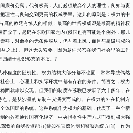
这间廉价公寓，代价极高：人们必须放弃个人的理性，良知与责
是把理性与良知交到更高的权威手里。这儿的原则是：权力的中
拜占庭的教廷有惊人的相似：最高的世俗权威即是最高的精神权
握群众了，起码在东欧国家之内 (俄国也有可能是个例外，那儿
的崇拜，对命令的无条件服从，仍占着上风，而且与超级强权的
益之上) 。但这无关紧要，因为意识形态在我们社会里的工作
是归结于意识形态的本质。?
某种程度的随机性。权力结构大部分都不稳固，常常导致偶然
在社会上、心理上和实际环境中都有存在的条件。简言之，权力
的稳固就难以实现。但我们的制度在苏联已发展了六十多年，在
特点，是从沙皇的专制主义演变而成的。在权力的外在机制方
制全体国民的系统。这种系统作为权力的基础，代表了一种全新
体制的效率通过国有化经济、中央指令性生产方式而得到极大强
驾驭的自我投资能力(譬如在官僚体制和警察系统方面)。作为