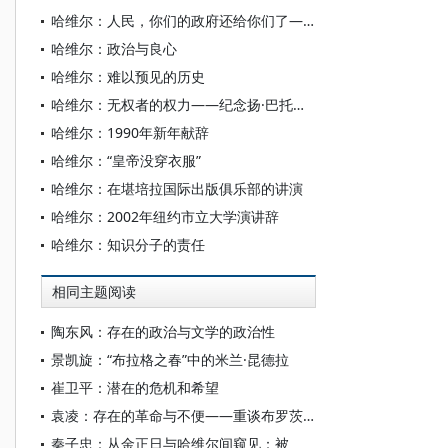
哈维尔：人民，你们的政府还给你们了——一九九〇年新年献辞
哈维尔：政治与良心
哈维尔：难以预见的历史
哈维尔：无权者的权力——纪念扬·巴托契卡
哈维尔：1990年新年献辞
哈维尔：“皇帝没穿衣服”
哈维尔：在堪培拉国际出版俱乐部的讲演
哈维尔：2002年纽约市立大学演讲辞
哈维尔：知识分子的责任
相同主题阅读
陶东风：存在的政治与文学的政治性
景凯旋：“布拉格之春”中的米兰·昆德拉
崔卫平：潜在的危机和希望
袁凌：存在的革命与不便——重谈布罗茨基和哈维尔的争论
秦子忠：从金正日与哈维尔间窥见：被