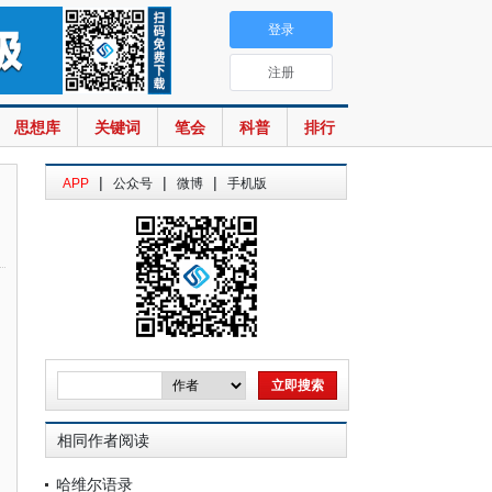
登录
注册
思想库
关键词
笔会
科普
排行
|
|
|
APP
公众号
微博
手机版
相同作者阅读
哈维尔语录