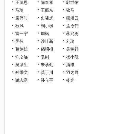
王缉思
陈奉孝
郭世佑
马玲
王振东
狄马
袁伟时
史啸虎
熊培云
秋风
刘小枫
孟令伟
雷一宁
周枫
蒋兆勇
吴伟
沙叶新
刘瑜
葛剑雄
储昭根
吴稼祥
许之远
袁刚
杨小凯
吴励生
朱学勤
潘维
郑秉文
莫于川
羽之野
谢志浩
孙立平
杨光