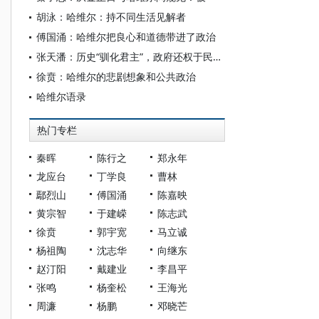
胡泳：哈维尔：持不同生活见解者
傅国涌：哈维尔把良心和道德带进了政治
张天潘：历史“驯化君主”，政府还权于民——金正日与哈维尔
徐贲：哈维尔的悲剧想象和公共政治
哈维尔语录
热门专栏
秦晖
陈行之
郑永年
龙应台
丁学良
曹林
鄢烈山
傅国涌
陈嘉映
黄宗智
于建嵘
陈志武
徐贲
郭宇宽
马立诚
杨祖陶
沈志华
向继东
赵汀阳
戴建业
李昌平
张鸣
杨奎松
王海光
周濂
杨鹏
邓晓芒