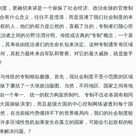
制度，更确切来讲是一个操纵了社会经济、政治命脉的官僚制
场合有什么含义，往往不是澄清，而是混淆了我们社会制度的本
政权的人，他们的权力是公然的，直截了当的，专制者们随心所
治者之间的分野泾渭分明。传统或古典的“专制”概念，一个基
础，其寿命由统治者们的生命长短来决定。这种专制通常有区域
如何，其权力最终来自军队和警察。对它的最大威胁，就是敌手
?
会与传统的专制相似极微。首先，现社会制度不受小范围的区域
操纵下囊括了一大块政治版图。当然，不同地区、国家之间有地
由一个单一、 统一的权力构架所制约。 专制不仅在各国有相同
级大国操纵演变)，而且超级大国的中心控制网络渗透到每个国
当然，在当前核均势僵持不下的世界格局内，我们的社会制度较
。许多区域性危机如果发生在孤立的国家，可能会引起政权的蜕
来解决问题。?