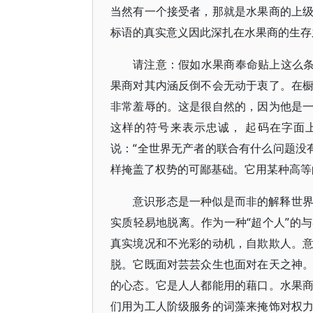
当然有一个接受者，那就是水果商的上
标语的真实意义因此深扎在水果商的生存
请注意：假如水果商奉命贴上这么条
果商对其内涵反倒不会无动于衷了。在
非常羞辱的。这是很自然的，因为他是
这样的符号来表示忠诚， 起码在字面
说：“全世界无产者的联合有什么问题没
样掩盖了权势的可鄙基础。它用某种高等
意识形态是一种似是而非的解释世
实质轻易地脱离。作为一种“超个人”的
真实境况和不光彩的动机，自欺欺人。
脱。它既面对芸芸众生也面对在天之神
的心态。它是人人都能用的藉口。水果
们用为工人阶级服务的词藻来掩饰对权