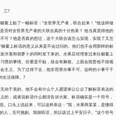
?
橱窗上贴了一幅标语：“全世界无产者，联合起来！ ”他这样做
是否对全世界无产者的大联合真的十分热衷？ 他当真觉得他的
想不可？他是否真的想过，这个大联合该怎么实现，实现了又怎
于橱窗上标语的意义从来是不会过问的。他们也不会用那样的标
批发洋葱和胡萝卜的同时发下来的。水果店经理拿过来往橱窗上
空习惯的事情。但要是不贴，就会有麻烦。上面会指责他不按规
社会主义。为了过得下去，他非照章办事不可。这样的小事千千
的生活保障。?
、无动于衷的。他不会有什么个人愿望来让公众了解标语表达的
意义的，或者说标语什么都没告诉大家。标语确实是一个符号，
息。口头上说起来，可以这样表达：“我，水果商某某，是懂得
的人，无可挑剔。我很听话，所以该过上平安日子。”这个符号