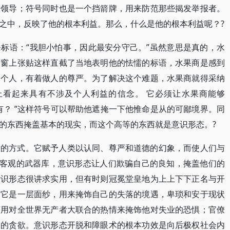
级领导；符号同时也是一个挡箭牌，用来防范那些揭发举报者。
之中，反映了他的根本利益。那么，什么是他的根本利益呢？?
标语：“我胆小怕事，因此最安分守己。”虽然意思是真的，水
橱窗上张贴这样直截了当地表明他的怯懦的标语，水果商是感到
一个人，有着做人的尊严。为了解决这个难题，水果商就得采纳
上看起来具有不涉及个人利益的信念。 它必须让水果商能够
有？ ”这样符号可以帮助他遮掩一下他惟命是从的可鄙境界。同
的东西掩盖基本的现实，而这个高等的东西就是意识形态。?
界的方式。它赋予人类以认同、尊严和道德的幻象，而使人们与
与客观的武器库，意识形态让人们欺骗自己的良知，掩盖他们的
意识形态很讲求实用，但有时则冠冕堂皇地为上上下下正名与开
。它是一层面纱，用来掩饰自己的失落的境遇，卑琐和安于现状
商用对全世界无产者大联合的热情来掩饰他对失业的恐惧；官僚
力的贪欲。意识形态开脱和障眼术的根本功效是向后极权社会内