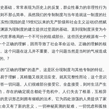
历史基础，常常表现为历史上的反复，群众性暴力的非理性行为
度则不那么简单。虽然我们的专制制度与当年造就这一制度的社
实性(我指的是19世纪以来的无产阶级和社会主义运动)仍然赋
史渊源为现制度的建立提供过坚固的基础。直到现制度演变为今
当代世界格局的一个不可分的组成部分。这些历史的根源有一个
一个正确的理解，因而导致了社会革命运动。正确的理解的核
向。这个问题在这儿并不重要。这个问题当然是当时的气候造成
的。?
的“正确的理解”的遗产。这是区分现制度与其他专制的特征。
、易于理解，其精髓又很灵活应变。就其完整性而论，这个意识
解答一切问题。人们很难部分接受它。全盘接受，则对生活产生
的，存在的确定观念都处于危机中。人们失去了根基，互相异
度的意识形态则拥有催眠的法术。它为四处游荡的人类提供了家
生命又有了新的意义，一切神秘莫测的疑难，一切忧虑和孤独