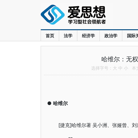
首页
法学
经济学
政治学
国际
哈维尔：无权
选择字号：
大
中
小
本文共
●
哈维尔
[捷克]哈维尔著 吴小洲、张娅曾、刘