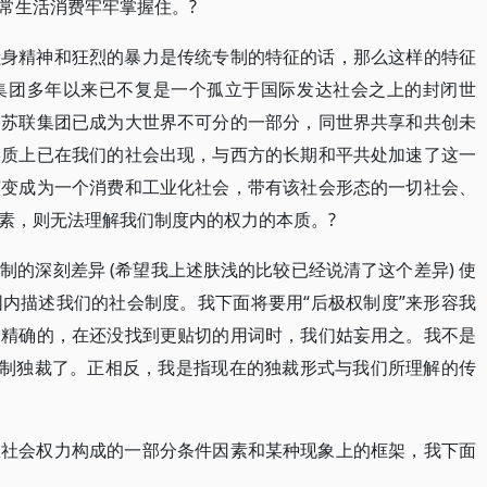
常生活消费牢牢掌握住。?
献身精神和狂烈的暴力是传统专制的特征的话，那么这样的特征
集团多年以来已不复是一个孤立于国际发达社会之上的封闭世
，苏联集团已成为大世界不可分的一部分，同世界共享和共创未
实质上已在我们的社会出现，与西方的长期和平共处加速了这一
演变成为一个消费和工业化社会，带有该社会形态的一切社会、
素，则无法理解我们制度内的权力的本质。?
的深刻差异 (希望我上述肤浅的比较已经说清了这个差异) 使
内描述我们的社会制度。我下面将要用“后极权制度”来形容我
最精确的，在还没找到更贴切的用词时，我们姑妄用之。我不是
专制独裁了。正相反，我是指现在的独裁形式与我们所理解的传
权社会权力构成的一部分条件因素和某种现象上的框架，我下面