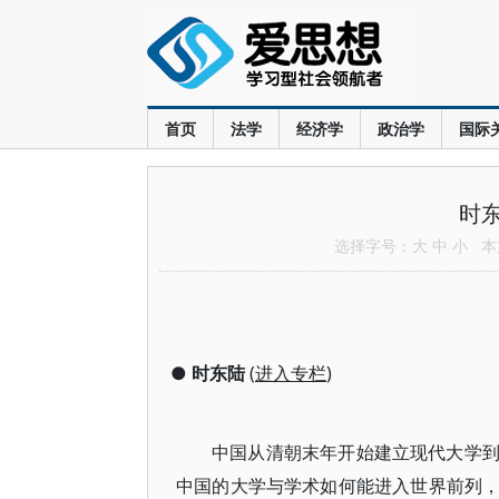
首页
法学
经济学
政治学
国际
时
选择字号：
大
中
小
本文
●
时东陆
(
进入专栏
)
中国从清朝末年开始建立现代大学
中国的大学与学术如何能进入世界前列