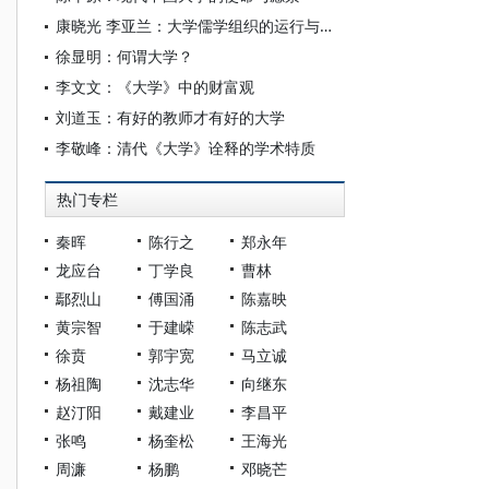
康晓光 李亚兰：大学儒学组织的运行与演变逻辑——基于大学学科发展的权力-资源理论的实证研究
徐显明：何谓大学？
李文文：《大学》中的财富观
刘道玉：有好的教师才有好的大学
李敬峰：清代《大学》诠释的学术特质
热门专栏
秦晖
陈行之
郑永年
龙应台
丁学良
曹林
鄢烈山
傅国涌
陈嘉映
黄宗智
于建嵘
陈志武
徐贲
郭宇宽
马立诚
杨祖陶
沈志华
向继东
赵汀阳
戴建业
李昌平
张鸣
杨奎松
王海光
周濂
杨鹏
邓晓芒