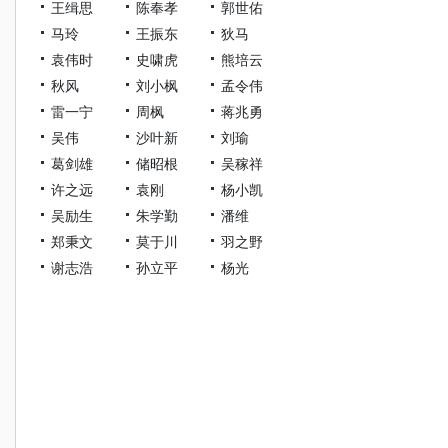
王缉思
陈奉孝
郭世佑
马玲
王振东
狄马
袁伟时
史啸虎
熊培云
秋风
刘小枫
孟令伟
雷一宁
周枫
蒋兆勇
吴伟
沙叶新
刘瑜
葛剑雄
储昭根
吴稼祥
许之远
袁刚
杨小凯
吴励生
朱学勤
潘维
郑秉文
莫于川
羽之野
谢志浩
孙立平
杨光