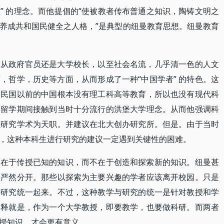
立” 的理念。而他提倡的“使被教者传布普通之知识，陶铸文明之
” “养成共和国民健全之人格，”是典型的纽曼教育思想。纽曼教育
论从政府官员还是大学校长，以至社会名流，几乎清一色的人文
，哲学，历史等方面，从而形成了一种“中国学者” 的特色。这
为民国以前的中国根本没有理工科高等教育，所以也没有现代科
国留学期间接触到当时十分流行的洪堡大学理念。从而他强调科
以研究学术为天职。并建议在北大创办研究所。但是。由于当时
，这种本科生进行研究的建议一定遇到关键性的困难。
仅在于传授已知的知识，而不在于创造和探索新的知识。纽曼甚
学严然分开。那些以探索为主要兴趣的学者应该离开校园。只是
术研究统一起来。不过，这种教学与研究的统一是针对教授和学
解释就是，作为一个大学教授，即要教学，也要做科研。而两者
授知识，才会更有意义。