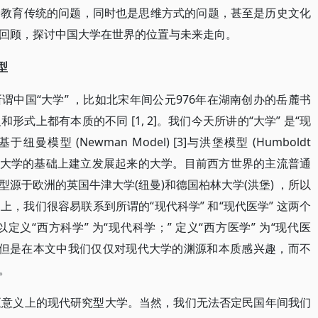
个教育传统的问题，同时也是思维方式的问题，甚至是历史文化
回顾，探讨中国大学在世界的位置与未来走向。
型
中国“大学” ，比如北宋年间公元976年在湖南创办的岳麓书
形式上都有本质的不同 [1, 2]。我们今天所讲的“大学” 是“现
型 (Newman Model) [3]与洪堡模型 (Humboldt
欧洲古典大学的基础上建立发展起来的大学。目前西方世界的主流普通
源于欧洲的英国牛津大学(纽曼)和德国柏林大学(洪堡) ，所以
，我们很容易联系到所谓的“现代科学” 和“现代医学” 这两个
义“西方科学” 为“现代科学；” 定义“西方医学” 为“现代医
。但是在本文中我们仅仅对现代大学的渊源和本质感兴趣，而不
别。
正意义上的现代研究型大学。当然，我们无法否定民国年间我们