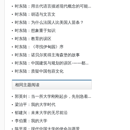
时东陆：用古代语言描述现代概念的可能性
时东陆：胡适与文言文
时东陆：为什么法国人比美国人苗条？
时东陆：想象重于知识
时东陆：教育的误区
时东陆：《寻找伊甸园》序
时东陆：诺贝尔奖得主海森堡的故事
时东陆：中国建筑与规划的误区-——都市人文尺度系列
时东陆：质疑中国包容文化
相同主题阅读
郭英剑：当一所大学刚刚起步，先别急着否定它
梁治平：我的大学时代
郁建兴：未来大学的无尽前沿
李伯重：我的大学
陈平原：现代中国大学的使命与愿景