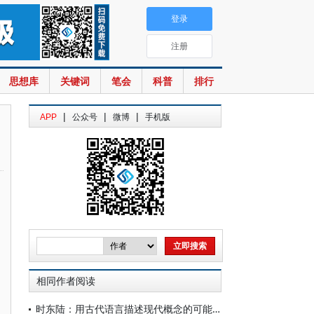
登录
注册
思想库
关键词
笔会
科普
排行
|
|
|
APP
公众号
微博
手机版
相同作者阅读
时东陆：用古代语言描述现代概念的可能性