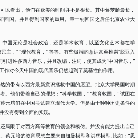
历可以看出，他们在欧美的时间并不是很长。其中蒋梦麟最长，
立即回国。并且得到国家的重用。章士钊回国之后任北京农业大
礼。中国无论是社会政治，还是学术教育，以至文化艺术都在学
与民主，” “现代教育，” 等等。有些极端的意识甚至推崇“脱亚入
同引进许多西方音乐，并且改编，注词，使其成为“中国音乐，”
工作对今天中国的现代音乐仍然起到了奠基性的作用。
自然的带有以西方最新意识拯救中国的愿望。北京大学民国时期
。他们带着自己的理想：“科学救国，” “教育救国，” 试图在
，蔡元培们在中国尝试建立现代大学。但是由于种种历史条件的
并没有得到全面的实现。
育还局限于对西方高等教育的领会和模仿。并没有能力提出自己
。蔡元培的教育思想主要来自纽曼模型和洪堡模型, 比如：“思