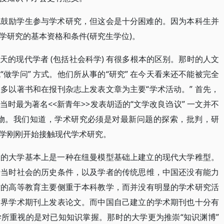
他鼓励学生参与学术研究，但这会是十分困难的。因为本科生并
学研究的基本资格和条件(研究生学位)。
的现代学者 (包括社会科学) 有很多根本的区别。那时的人文
做学问” 方式。他们所从事的“研究” 在今天看来还不能被完全
大多以著书和在报刊杂志上发表文章为主要“学术活动。” 首先，
时最为著名<<新青年>>发表胡适的“文学改良诌议” 一文并不
刊物。我们知道，学术研究必须是对最新问题的探索，批判，研
学刚刚开始接触现代学术研究。
期的大学基本上是一种在纽曼模型基础上建立的现代大学稚型。
于当时社会的历史条件，以及学者的传统思维，中国还没有能力
时的高等教育主要侧重于本科教学，而并没有明显的学术研究活
世界学术期刊上发表论文。而中国自己建立的学术期刊也十分有
所重视的是对已知知识掌握。那时的大学更为推崇“知识渊博”