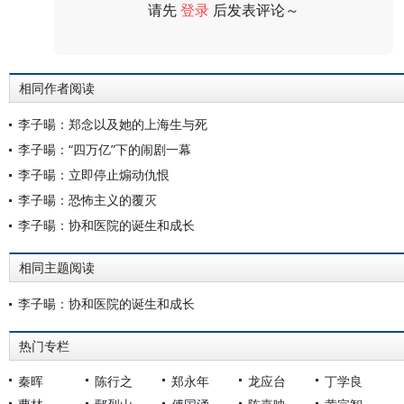
请先
登录
后发表评论～
评论
相同作者阅读
李子暘：郑念以及她的上海生与死
李子暘：“四万亿”下的闹剧一幕
李子暘：立即停止煽动仇恨
李子暘：恐怖主义的覆灭
李子暘：协和医院的诞生和成长
相同主题阅读
李子暘：协和医院的诞生和成长
热门专栏
秦晖
陈行之
郑永年
龙应台
丁学良