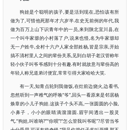
狗娃是个聪明的孩子,要是活到现在,恐怕该有所
做为了,可惜他死那年才六岁半.在史无前例的年代,我
做为百万上山下识青年中的一员,来到陕北宜川县,在
一个叫牛家塬的小村落了户,说来也怪,名为牛家塬却
无一户姓牛,全村十六户人家全部姓杨,皆是宗亲,开始
搞不清村里人之间的辈份关系,见到白胡子老汉管称年
轻小伙子叫爷爷感到十分有趣.有时就故意与辈份高的
年轻人称兄道弟讨便宜,常常引得大家哈哈大笑.
有一天,知青点轮到我做饭,在灶前边烧火,边看书,
忽然听到一声稚气的呼唤“爷”,回头一看原来是邻居杨
焕章的小儿子狗娃.这孩子个头不高,一张圆圆的小脸,
小鼻子，小小的眼睛滴溜溜圆.眉宇间透出一股灵
气.“狗娃,叫谁呐?”“你呗”!“怎么管我叫爷呢”?尽管当爷
十分受用,可还有些奇怪,“我见你管任子爷叫哥哩,那不