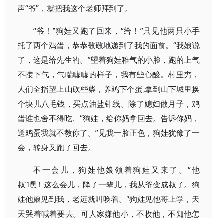
声“爷”，就把我这个老师拜到了。
“爷！”狗娃又跑了回来，“给！”只见他两只小手
托了两个鸡蛋，恭恭敬敬地递到了我的面前。“我娘说
了，这是给先生的。”望着狗娃稚气的小脸，跑的上气
不接下气，气喘嘘嘘的样子，我有些心酸。村里穷，
人们全指望上山砍些柴，养鸡下个蛋,拿到山下城里换
个块儿八毛钱，买点油盐针线。除了媳妇做月子，鸡
蛋谁也舍不得吃。“狗娃，给你妈拿回去。告诉你妈，
送鸡蛋我就不教你了。”见我一脸正色，狗娃犹豫了一
会，转身又跑了回去。
不一会儿，狗娃他娘领着狗娃又来了。“他
叔”嘿！这么会儿，降了一辈儿，我从爷变成叔了。狗
娃他娘见到我，老远就叫唤着。“狗娃见他哥上学，天
天哭着喊着要去。可人家嫌他小，不收他，不知他怎