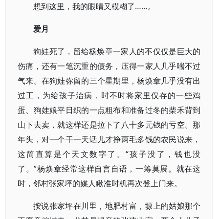
想到这里，我的眼晴又模糊了……。
爱月
狗娃死了，留给杨焕章一家人的不仅仅是巨大的
伤痛，还有一笔沉重的债务，压得一家人几乎喘不过
气来。在狗娃弥留的三个星期里，杨焕章几乎没有出
过工，为给孩子治病，时不时将家里仅存的一些鸡
蛋、狗娃娘平日织的一点粗布和准备过冬的柴禾背到
山下去卖，就这样还是拉下了八十多元钱的亏空。那
年头，对一个干一天话儿才挣两毛多钱的农民说来，
这简直算是个天文数字了。“孩子没了，钱也没
了。”杨焕章经常这样自言自语，一筹莫展。就在这
时，邻村张家坪的媒人瞅准时机再次登上门来。
按说张家坪在川里，地肥村富，塬上的姑娘那个