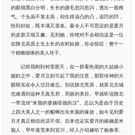
的眼睛黑白分明，长长的捷毛忽闪忽闪，透出一股稚
气。个头虽不算太高，却生得该凸的凸，该凹的凹，
恰到好处，既丰满又苗条。最令人不可思议的是爱月
的皮肤又细又嫩。见到她，你绝对不会相信这是一位
在陕北高原土生土长的农村姑娘，你会惊叹：整个一
个精雕细琢的美人坯子。
记得我刚到村里那天，在一群看热闹的大姑娘小
媳妇之中，爱月立刻引起了我的注意，那双传神的大
眼睛实在令人过目难忘。别说陕北荒原，就算北京城
也难遇到这种天真无邪，亮丽的美目。早就听说陕北
一带流传“米脂的婆姨绥德的汉”。总以为是由于历史
上四大美人之一的貂蝉出生米脂的缘故，如今见到爱
月才真正相信此话不假。后来也证实爱月的娘确是米
脂人，早年逃荒来到宜川，经人介绍嫁给了杨焕章。