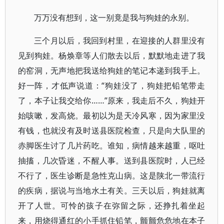
万万没有想到，这一别竟是我与狗娃的永别。
三个月以后，我回到村里，在迎接的人群里没有
见到狗娃。杨焕章等人们散去以后，默默地走进了我
的窑洞，无声地把我送给狗娃的笔记本递到我手上。
好一阵，才低声说道：“狗娃没了，狗娃把铅笔带走
了，本子让我交给你……”原来，我走后不久，狗娃开
始咳嗽，发高烧。最初以为是天冷风寒，因为家里没
有钱，也就没有及时送县医院检查，只是向大队里的
赤脚医生讨了几片药吃。谁知，病情越来越重，呕吐
抽搐，几次昏迷，不醒人事。送到县医院时，人已经
不行了，医生诊断是急性克山病。这是陕北一带流行
的疾病，据说与当地水土有关。三天以后，狗娃就离
开了人世。可怜的孩子在弥留之际，还挣扎着坐起
来，用烧得通红的小手抓住铅笔，颤颤危危地在本子