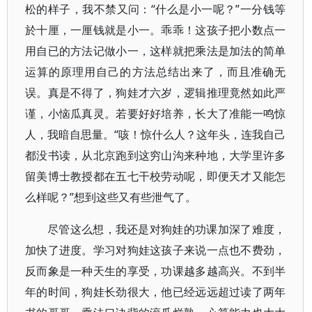
松的样子，我不禁又问：“什么是小一呢？”一分钱等
於十厘，一厘钱就是小一。乖乖！这孩子把小数点一
用自已的方法记做小一，这样就把乘法是加法的简单
运算的原理用自己的方法总结出来了，而且准确无
误。真是不得了，狗娃才六岁，逻辑推理竟然如此严
谨，小恼瓜真灵。若要好好培养，长大了准能一鸣惊
人，我暗自思量。“咳！惊什么人？这年头，连我自己
都没书读，从北京跑到这穷山沟来种地，大学里许多
留美博士教授都在五七干校劳动呢，即便天才又能怎
么样呢？”想到这些又有些泄气了。
尽管这么想，我还是对狗娃的功课加深了难度，
加快了进度。学习对狗娃这孩子来说一点也不费劲，
反而象是一种天生的享受，功课越多越高兴。不到半
年的时间，狗娃长劲很大，他已经远远超过读了两年