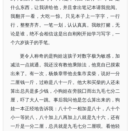
什么东西，让我讲给他，并且拿出笔记本请我批阅。
我翻开一看，大吃一惊。只见本子上一字字，一行
行，整整齐齐。一笔一划，认认真真。我敢打赌，无
论是谁，绝不会相信这是出自刚刚开始学习写字，一
个六岁孩子的手笔。
更令人称奇的是狗娃这孩子对数字极为敏感，加
减法一点就通。我还没有教他乘除法，他竟自已摸索
出来了。有一次，杨焕章带他去集市卖柴，说好一分
二厘钱一斤，过称是八十一斤。他大和买柴的人还未
算出总共是多少钱，小狗娃在旁脱囗而出九毛七分二
厘，吓了大人一跳。事后我问他是怎么算出来的，狗
娃一本正经地告诉我：八十个一相加是八十，八十个
小一等於八，八十加上八再加上八就是九十六，还有
一斤是一分二厘，总共就是九毛七分二厘呗。看他轻