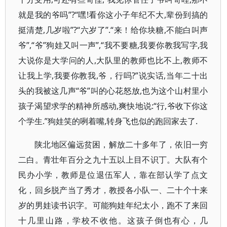
就是我的爷吗”?“嘿!看你这小子年纪不大,辈份到搞的
挺清楚,几岁啦”?“六岁了”.“来！给你块糖,不能白叫声
爷”,“爷”狗娃又叫一声”,“我不要糖,我要你教我写字,我
大说你是大学问的人,大队里的教师也比不上,教师不
让我上学,我要你教我,爷，行吗?”说实话,当年二十出
头的我被这几声“爷”叫的心花怒放,也为这个山村里小
孩子渴望求学的精神所感动,爽快地说:“行,爷收下你这
个学生.”狗娃笑的咧着嘴,转身飞也似的跑回家去了.
陕北地区偏远贫困，解放二十多年了，依旧一穷
二白。青壮年百分之九十五以上目不识丁。大队有个
民办小学，教师是位退伍军人，靠在部认学了点文
化，回乡脱产当了秀才，教授各小队一、二十个十来
岁的男娃读书识字。可能狗娃年纪太小，跑不了来回
十几里山路，学校不收他。这孩子倒也有心，几