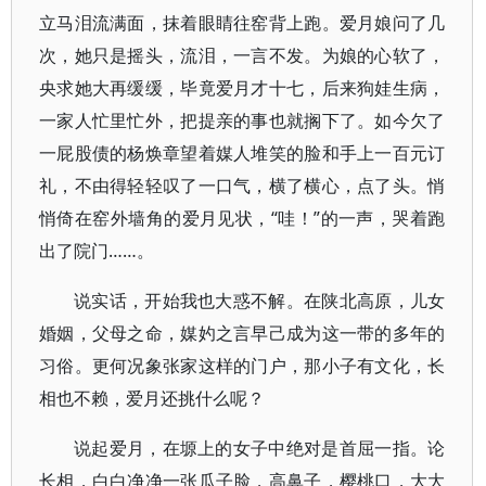
立马泪流满面，抹着眼睛往窑背上跑。爱月娘问了几
次，她只是摇头，流泪，一言不发。为娘的心软了，
央求她大再缓缓，毕竟爱月才十七，后来狗娃生病，
一家人忙里忙外，把提亲的事也就搁下了。如今欠了
一屁股债的杨焕章望着媒人堆笑的脸和手上一百元订
礼，不由得轻轻叹了一口气，横了横心，点了头。悄
悄倚在窑外墙角的爱月见状，“哇！”的一声，哭着跑
出了院门……。
说实话，开始我也大惑不解。在陕北高原，儿女
婚姻，父母之命，媒妁之言早己成为这一带的多年的
习俗。更何况象张家这样的门户，那小子有文化，长
相也不赖，爱月还挑什么呢？
说起爱月，在塬上的女子中绝对是首屈一指。论
长相，白白净净一张瓜子脸，高鼻子，樱桃口，大大