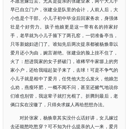
不愿意嫁过去。尤其是提亲的张建业家，两个大儿子
早已自立门户，张建业是队里的会计，人前人后，大
小也是个干部。小儿子初中毕业后回家务农，身强体
壮是个好劳力。孩子他娘更是这一带有名的持家好
手，老早就为小儿子箍下了两孔窑，一切准备亭当，
只等新媳妇进门了。谁知先后两次提亲都被杨焕章以
爱月还小为由，婉言谢绝。张建业的脸上挂不住了，
火了：想进我家的女子挤破门，谁稀罕牛家塬上的穷
家小户，还给我端起架子来了，去球！可是不争气的
小儿子就是相中了爱月，任凭他大怎么发火，他娘怎
么劝，燕瘦环肥，一概不闻不问，甚至还赌气地说你
们谁也别管，我这辈子就打光棍了。折腾到最后，老
俩口实在没辙了，只得央求媒人再给想想办法。
对於张家，杨焕章其实没什么话好讲，女儿嫁过
去还能愁吃愁穿？可不知为什么提亲的人一来，爱月