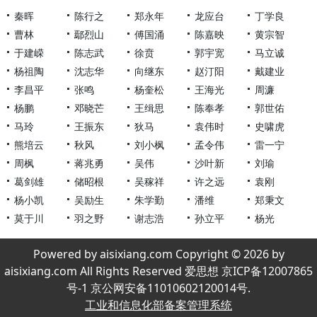
秦晖
陈行之
郑永年
龙应台
丁学良
曹林
鄢烈山
傅国涌
陈嘉映
黄宗智
于建嵘
陈志武
徐贲
郭宇宽
马立诚
杨祖陶
沈志华
向继东
赵汀阳
戴建业
李昌平
张鸣
杨奎松
王海光
周濂
杨鹏
邓晓芒
王缉思
陈奉孝
郭世佑
马玲
王振东
狄马
袁伟时
史啸虎
熊培云
秋风
刘小枫
孟令伟
雷一宁
周枫
蒋兆勇
吴伟
沙叶新
刘瑜
葛剑雄
储昭根
吴稼祥
许之远
袁刚
杨小凯
吴励生
朱学勤
潘维
郑秉文
莫于川
羽之野
谢志浩
孙立平
杨光
Powered by aisixiang.com Copyright © 2026 by
aisixiang.com All Rights Reserved 爱思想 京ICP备12007865
号-1 京公网安备11010602120014号.
工业和信息化部备案管理系统