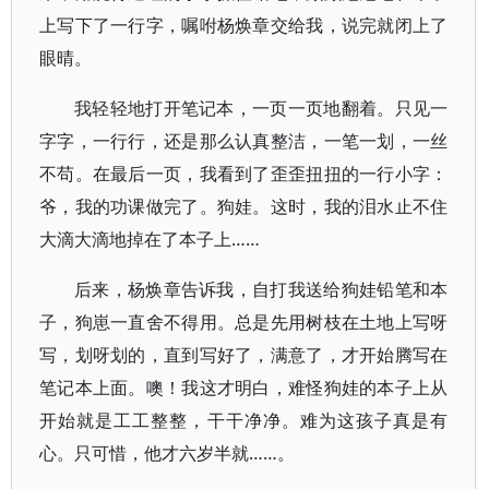
上写下了一行字，嘱咐杨焕章交给我，说完就闭上了
眼晴。
我轻轻地打开笔记本，一页一页地翻着。只见一
字字，一行行，还是那么认真整洁，一笔一划，一丝
不苟。在最后一页，我看到了歪歪扭扭的一行小字：
爷，我的功课做完了。狗娃。这时，我的泪水止不住
大滴大滴地掉在了本子上……
后来，杨焕章告诉我，自打我送给狗娃铅笔和本
子，狗崽一直舍不得用。总是先用树枝在土地上写呀
写，划呀划的，直到写好了，满意了，才开始腾写在
笔记本上面。噢！我这才明白，难怪狗娃的本子上从
开始就是工工整整，干干净净。难为这孩子真是有
心。只可惜，他才六岁半就……。