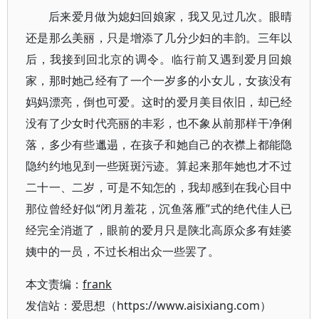
后来爱月做为媳妇回娘家，我又见过几次。眼晴
还是那么美丽，只是增添了几分少妇的丰韵。三年以
后，我接到回北京的调令。临行前又遇到爱月回娘
家，那时她己经有了一个一岁多的小女儿，女孩没有
妈妈漂亮，倒也可爱。这时的爱月美目依旧，却已经
没有了少女时代亮丽的丰彩，也不象从前那样干净俐
落，多少有些邋遢，在孩子和她自己的衣襟上都能隐
隐约约地见到一些斑斑污迹。算起来那年她也才不过
二十一、二岁，可是不知怎的，我却感到在我心目中
那位曾经好似“闭月羞花，沉鱼落雁”式的绝代佳人已
经完全消逝了，眼前的爱月只是陕北高原众多有娃婆
姨中的一员，不过长相出众一些罢了。
本文责编：
frank
发信站：爱思想（https://www.aisixiang.com）