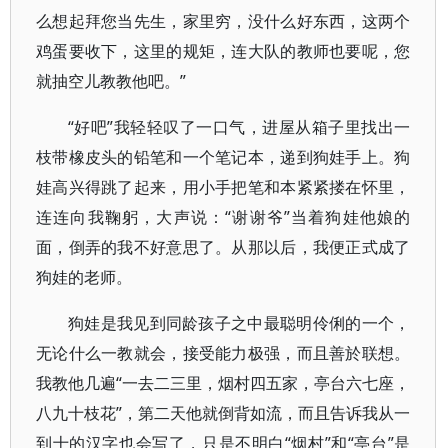
么想起拜您当先生，家里穷，没什么好东西，这两个
鸡蛋要收下，这里的规矩，连大队的教师也要呢，您
就抽空儿教教他吧。”
“好吧”我轻轻叹了一口气，进屋从箱子里找出一
枝带橡皮头的铅笔和一个笔记本，递到狗娃手上。狗
娃高兴得跳了起来，用小手把笔和本紧紧搂在怀里，
连连向我鞠躬，大声说：“谢谢爷”当着狗娃他娘的
面，倒弄的我不好意思了。从那以后，我便正式成了
狗娃的老师。
狗娃是我见到同龄孩子之中最聪明伶俐的一个，
无论什么一教就会，接受能力极强，而且善於联想。
我教他几遍“一去二三里，烟村四五家，亭台六七座，
八九十枝花”，第二天他就倒背如流，而且告诉我从一
到十的汉字也会写了，只是不明白“烟村”和“亭台”是