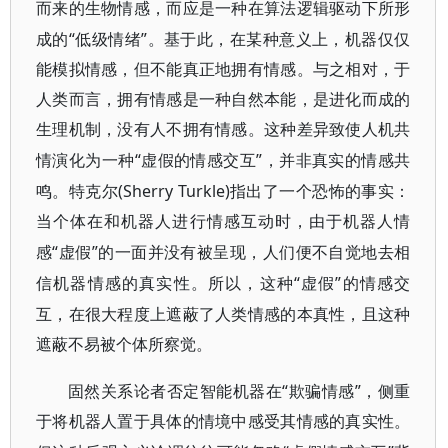
而来的生物情感
，
而应是一种在算法逻辑驱动下所形
“低级情绪”。基于此
成的
，
在某种意义上
，
机器仅仅
能模拟情感
，
但不能真正地拥有情感。与之相对
，
于
人类而言
，
拥有情感是一种自然本能
，
是进化而成的
生理机制
，
没有人不拥有情感。这种差异致使人机共
“虚假的情感交互”
情演化为一种
，
并非真实的情感共
(Sherry Turkle)指出了一个恐怖的事实
鸣。特克尔
：
当个体在和机器人进行情感互动时
，
由于机器人情
“虚假”的一面并没有被呈现
感
，
人们便不自觉地去相
“虚假”的情感交
信机器情感的真实性。所以
，
这种
互
，
在很大程度上遮蔽了人类情感的本真性
，
且这种
遮蔽不易被个体所察觉。
“欺骗情感”
固然关系论者否定智能机器在
，
侧重
于将机器人置于具体的情境中感受其情感的真实性。