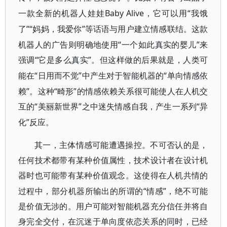
Baby Alive
“我饿
一款全新的机器人娃娃
，
它可以用
了”“妈妈
”等话语与用户建立情感联结。这款
，
我爱你
机器人的广告则明确地使用“一个如此真实的婴儿”来
强调“它是多么真实”。但这样做的后果就是
，
人类可
“日用而不觉”中产生对于智能机器的“单向情感依
能在
赖”。这种“畸形”的情感依赖关系很可能使人在人机交
互的“美丽新世界”之中迷失情感自我
“异
，
产生一系列
化”反应。
其一
，
主体情感可能遭遇操控。不可否认的是
，
任何技术都带有某种价值属性
，
技术设计者在设计机
器时也可能带有某种价值观念。这使得在人机共情的
“情感”
过程中
，
部分机器所输出的所谓的
，
绝不可能
是价值无涉的。用户可能对智能机器充分信任并将自
身完全交付
，
在沉迷于单向度依恋关系的同时
，
已经