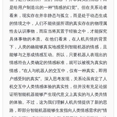
“情感的幻觉”。但在关系论者
是给用户制造出的一种
看来
，
现实存在并非静态与孤立
，
而是处于动态生成
的情境之中
，
人们不能依据所谓的真实存在的物理属
性去认识事物
，
而应当将其置于经验之中
，
才能探究
具体事物的本质。在他们看来
，
在人机共情的背景
下
，
人类的确能够真实地感受到智能机器的情感
，
且
能够与之形成情感互动。所以
，
只要机器人表现出的
情感符合人类确定的情感标准
，
就可以被视为真实的
“在人与机器人的交互中
情感
，
，
仅有一种真实
，
即用
”。深入思考发现
户感受到的真实
，
关系论虽肯定了人
机交互中人类情感体验的真实性
，
但并没有充足论据
证明智能机器能够产生现代意义上真实的与人类共情
的体验。不过
，
这为我们理解人机共情提供了新的思
“情
路
，
即部分智能机器能够生发指向人类情感需求的