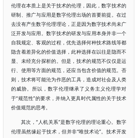
伦理在本质上是关于技术的伦理
，
因此
，
数字技术的
研制、推广与应用是数字伦理出场的首要前提。在过
去没有产生数字伦理理论
，
正是因为数字技术尚未广
泛开发与应用。数字技术的研发与应用本身并非一个
自我规定、客观的过程
，
优先选择何种技术路线等都
隐含着差异化的价值选择
，
此种选择在以往是隐而不
显、未经充分探析的。但是
，
技术的规范不仅仅是运
行、使用等方面的规范
，
还应当包含价值的规范。否
则
，
技术将可能沦为作恶的工具
，
造成对社会及人类
的威胁。所以
，
数字伦理继承了义务主义伦理学对
“规范性”的要求
于
，
并纳入更具时代属性的关于技术
价值规范的思考。
“人机关系”是数字伦理的理论重心。数字
其次
，
伦理虽然缘起于技术
“唯技术论”。技术开发
，
但并非