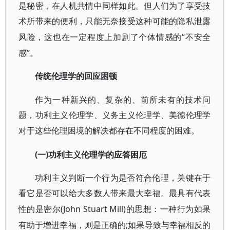
是秘密
，
在人机共情中同样如此。但人们为了享受技
术所带来的便利
，
只能无奈接受这种可能的隐私泄露
“不安全
风险
，
这也在一定程度上加剧了个体情感的
感”。
传统伦理学的回应困顿
作为一种新兴的、复杂的、前所未有的技术问
题
，
功利主义伦理学、义务主义伦理学、美德伦理学
对于这些伦理困境的解决都存在不同程度的困难。
(一)功利主义伦理学的应答困厄
功利主义判断一个行为是否符合伦理
，
关键在于
看它是否可以给大多数人带来最大幸福。最具有代表
(John Stuart Mill)的思想
性的是密尔
：
一种行为如果
;如果导致与幸福相反的
有助于增进幸福
，
则是正确的