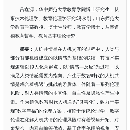
吕鑫源
，
华中师范大学教育学院博士研究生
，
从
;冯永刚
事技术伦理学、教育伦理学研究
，
山东师范大
学教育学部教授、博士生导师
，
教育学博士
，
从事道
德教育哲学、教育基本理论研究。
摘要
：
人机共情是在人机交互的过程中
，
人类与
部分智能机器建立的以情感为基础的联结。其技术实
“情感—反应”为过程
现逻辑以拟人化为起点
，
以
，
以
满足人类情感需要为指向。产生于数智时代的人机共
情是耦合着机遇与挑战的矛盾体
，
伴随着一系列伦理
风险
，
对人类情感的本真性、自主性及隐私性产生冲
“良善化”
击。作为确保数智时代人机关系
，
致力于实
“数字幸福”的伦理方案
现
，
相较于传统伦理学
，
数字
伦理在化解人机共情的伦理风险时有着视角开拓、对
象契合、内容前瞻等优势。基于数字伦理的视角
，
应