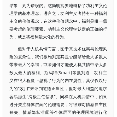
结果
，
则为错误的。这简明扼要地概括了功利主义伦
理学的基本理念。进言之
，
功利主义者持有一种福利
主义的价值观念
，
在这种价值观念中
，
福利是唯一需
要考虑的伦理要素。功利主义伦理学认定的正确的行
为
，
就是将福利最大化的行为。
但对于人机共情而言
，
囿于其技术优惠与伦理风
险的复杂性
，
我们很难判定其是否能够给最大多数人
带来最大的幸福
，
或者如何才能使人机共情带给大多
(Smart)等批判道
数人最大的福利。斯玛特
，
功利主
义在很大程度上忽视了行为的内在属性
，
其仅仅以行
“效用”来评判道德正当性
为的
，
但对最大利益的追求
“消极责任信条”。同样在人机共情中
容易滋生
，
如果
过分关注群体层面的伦理需要
，
将很难对情感自主性
缺失、情感隐私泄露等个体层面的伦理困境进行化