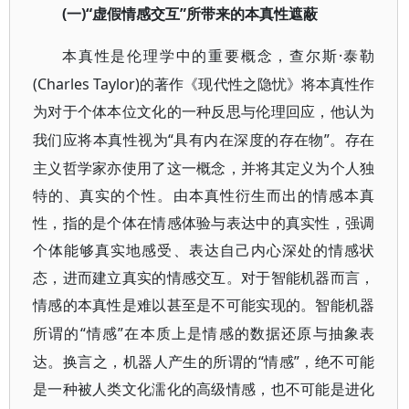
(一)“虚假情感交互”所带来的本真性遮蔽
·泰勒
本真性是伦理学中的重要概念
，
查尔斯
(Charles Taylor)的著作《
现代性之隐忧
》将本真性作
为对于个体本位文化的一种反思与伦理回应
，
他认为
“具有内在深度的存在物”。存在
我们应将本真性视为
主义哲学家亦使用了这一概念
，
并将其定义为个人独
特的、真实的个性。由本真性衍生而出的情感本真
性
，
指的是个体在情感体验与表达中的真实性
，
强调
个体能够真实地感受、表达自己内心深处的情感状
态
，
进而建立真实的情感交互。对于智能机器而言
，
情感的本真性是难以甚至是不可能实现的。智能机器
“情感”在本质上是情感的数据还原与抽象表
所谓的
达。换言之
“情感”
，
机器人产生的所谓的
，
绝不可能
是一种被人类文化濡化的高级情感
，
也不可能是进化