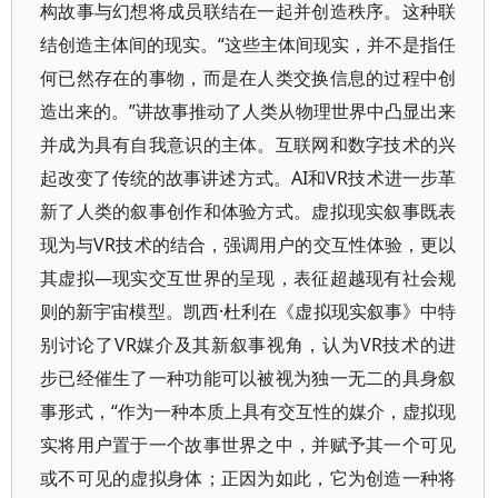
构故事与幻想将成员联结在一起并创造秩序。这种联
结创造主体间的现实。“这些主体间现实，并不是指任
何已然存在的事物，而是在人类交换信息的过程中创
造出来的。”讲故事推动了人类从物理世界中凸显出来
并成为具有自我意识的主体。互联网和数字技术的兴
起改变了传统的故事讲述方式。AI和VR技术进一步革
新了人类的叙事创作和体验方式。虚拟现实叙事既表
现为与VR技术的结合，强调用户的交互性体验，更以
其虚拟—现实交互世界的呈现，表征超越现有社会规
则的新宇宙模型。凯西·杜利在《虚拟现实叙事》中特
别讨论了VR媒介及其新叙事视角，认为VR技术的进
步已经催生了一种功能可以被视为独一无二的具身叙
事形式，“作为一种本质上具有交互性的媒介，虚拟现
实将用户置于一个故事世界之中，并赋予其一个可见
或不可见的虚拟身体；正因为如此，它为创造一种将