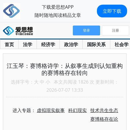
下载爱思想APP
立即下载
随时随地阅读精品文章
登录
注册
首页
法学
经济学
政治学
国际关系
社会学
江玉琴：赛博格诗学：从叙事生成到认知重构
的赛博格存在转向
选择字号：
大
中
小
本文共阅读 1826 次 更新时间：
2026-07-07 13:33
进入专题：
虚拟现实叙事
科幻现实
技术共生生态
赛博格存在论