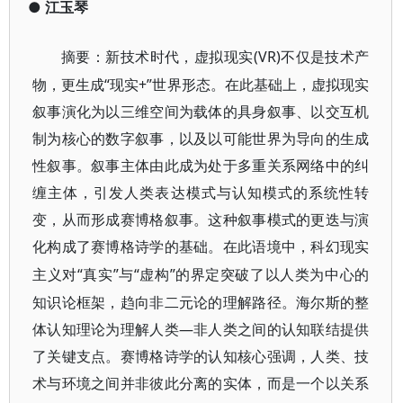
●
江玉琴
(VR)不仅是技术产
摘要
：
新技术时代，虚拟现实
物，更生成“现实+”世界形态。在此基础上，虚拟现实
叙事演化为以三维空间为载体的
具身叙事
、以交互机
制为核心的数字叙事，以及以可能世界为导向的生成
性叙事。叙事主体由此成为处于多重关系网络中的纠
缠主体，引发人类表达模式与认知模式的系统性转
变，从而形成赛博格叙事。这种叙事模式的更迭与演
化构成了
赛博格诗学
的基础。在此语境中，科幻现实
“真实”与“虚构”的界定突破了以人类为中心的
主义对
知识论框架，趋向非二元论的理解路径。海尔斯的整
体认知理论为理解人类—非人类之间的认知联结提供
了关键支点。赛博格诗学的认知核心强调，人类、技
术与环境之间并非彼此分离的实体，而是一个以关系