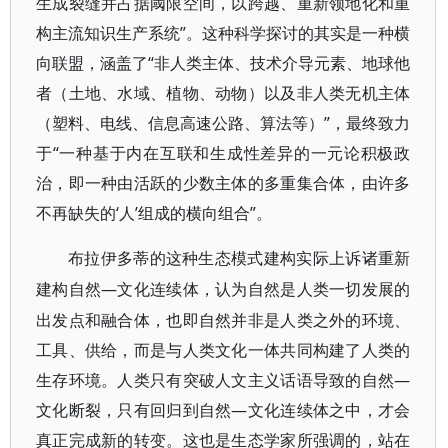
生成裂缝并占据阈限空间，以跨越、重新领地化和重
构主流知识生产系统”。这种科学探讨的其实是一种横
向联盟，涵盖了“非人类主体、技术介导元素、地球他
者（土地、水域、植物、动物）以及非人类无机主体
（塑料、电线、信息高速公路、算法等）”，最终致力
于“一种基于内在互联和生成性差异的一元论积极政
治，即一种由活跃的少数主体的多重集合体，由许多
不再缺失的‘人’组成的横向组合”。
布拉伊多蒂的这种生态模式建构实际上诉诸重新
—文化连续体，认为自然是人类一切发展的
建构自然
出发点和融合体，也即自然并非是人类之外的环境、
工具、供给，而是与人类文化一体共同构建了人类的
生存环境。人类只有突破人文主义话语导致的自然—
文化断裂，只有回归到自然—文化连续体之中，才会
真正完成新的转变。这也是生态学家所强调的，站在