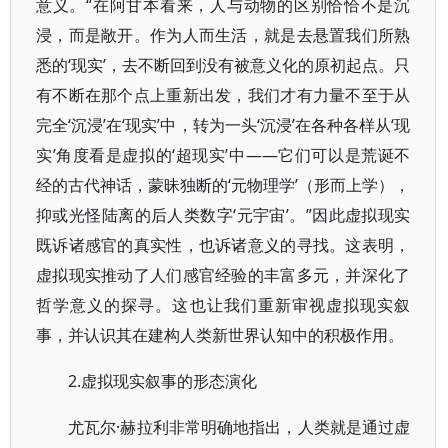
意义。“在阿甘本看来，人与动物的区别恰恰不是沉
浸，而是敞开。作为人而生活，就是去悬置我们所熟
悉的‘现实’，去不断回到没有被意义化的原初起点。只
有不断在那个点上重新出发，我们才有力量不至于从
完全‘沉浸’在‘现实’中，转为一头‘沉浸’在各种各样从‘现
实’角度看是虚拟的‘超现实’中——它们可以是荒诞不
经的古代神话，蒙昧独断的‘元物理学’（形而上学），
抑或光怪陆离的后人类数字‘元宇宙’。”因此虚拟现实
既诉诸感官的真实性，也诉诸意义的寻找。这表明，
虚拟现实推动了人们感官经验的丰富多元，并深化了
哲学意义的探寻。这也让我们重新审视虚拟现实叙
事，并认识其在建构人类新世界认知中的积极作用。
2.虚拟现实叙事的形态演化
·赫拉利非常明确地指出，人类就是通过虚
尤瓦尔