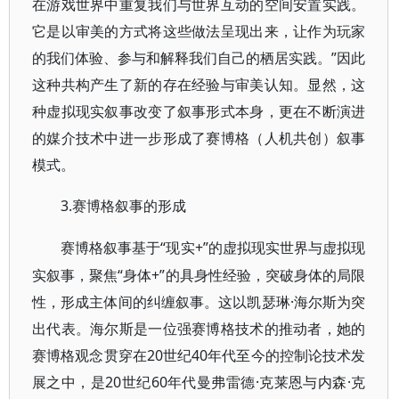
在游戏世界中重复我们与世界互动的空间安置实践。
它是以审美的方式将这些做法呈现出来，让作为玩家
的我们体验、参与和解释我们自己的栖居实践。”因此
这种共构产生了新的存在经验与审美认知。显然，这
种虚拟现实叙事改变了叙事形式本身，更在不断演进
的媒介技术中进一步形成了赛博格（人机共创）叙事
模式。
3.
赛博格叙事
的形成
“现实+”的虚拟现实世界与虚拟现
赛博格叙事基于
实叙事，聚焦“身体+”的具身性经验，突破身体的局限
性，形成主体间的纠缠叙事。这以凯瑟琳·海尔斯为突
出代表。海尔斯是一位强赛博格技术的推动者，她的
赛博格观念贯穿在20世纪40年代至今的控制论技术发
展之中，是20世纪60年代曼弗雷德·克莱恩与内森·克