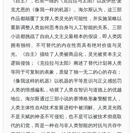
《自主》，石黑一雄的《克拉拉与太阳》以及伊恩·麦
克尤恩的《像我一样的机器》。海尔斯认为，这三部
作品都颠覆了支撑人类灵光的可能性，并实施策略以
重新调整人类如何思考自身与人工智能的关系。三部
小说都挑战了自由人文主义最根本的假设，即人类因
拥有独特、不可替代的内在性而具有绝对价值与灵
光。《自主》描绘了人类被商品化，灵光被资本主义
逻辑侵蚀；《克拉拉与太阳》阐述了替代计划将人类
等同于可复制的表象，质疑了独一无二的心的存在；
《像我这样的机器》以机器的平等意识与正义感惩罚
人类的情感偏私，动摇了人类在智识与道德上的优越
地位。海尔斯通过三部小说的赛博格形象警醒世人，
人类主体性在AI技术发展进程中被消解。人类灵光既
不是天赋的神圣不可侵犯，也不是可以被技术彻底取
代的幻觉，而是一种在与非人类智能的对抗与共存中