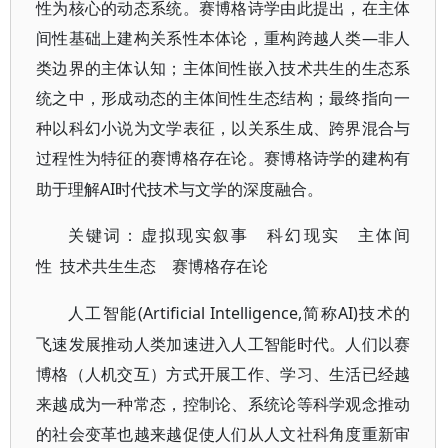
性为核心的动态系统。赛博格诗学由此提出，在主体
间性基础上建构关系性本体论，重构跨越人类—非人
类边界的主体认知；主体间性嵌入技术共生的生态系
统之中，形成动态的主体间性生态结构；最终指向一
种以科幻小说为文学表征，以关系生成、跨界混合与
过程性为特征的
赛博格存在论
。赛博格诗学的建构有
AI时代技术与文学的深度融合。
助于理解
关键词
：
虚拟现实叙事 科幻现实 主体间
性
技术共生生态 赛博格存在论
(Artificial Intelligence,简称AI)技术的
人工智能
飞速发展推动人类加速进入人工智能时代。人们以赛
博格（人机交互）方式开展工作、学习、生活已经越
来越成为一种常态，控制论、系统论等科学观念推动
的社会变革也越来越促使人们从人文社科角度重新审