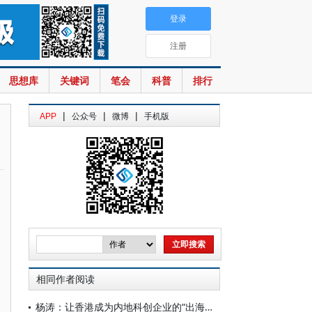
登录
注册
思想库
关键词
笔会
科普
排行
|
|
|
APP
公众号
微博
手机版
相同作者阅读
杨涛：让香港成为内地科创企业的“出海门户”