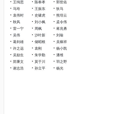
王缉思
陈奉孝
郭世佑
马玲
王振东
狄马
袁伟时
史啸虎
熊培云
秋风
刘小枫
孟令伟
雷一宁
周枫
蒋兆勇
吴伟
沙叶新
刘瑜
葛剑雄
储昭根
吴稼祥
许之远
袁刚
杨小凯
吴励生
朱学勤
潘维
郑秉文
莫于川
羽之野
谢志浩
孙立平
杨光