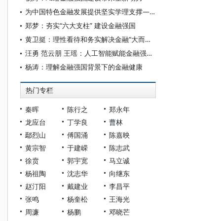
为中国特色金融发展提供坚实学理支撑——访中国人民大学国家金融研究院院长吴晓求
郑梦：夯实“六大支柱” 建设金融强国
黄卫挺：理性看待和务实解决金融“大而不强”问题
汪勇 范云朋 王瑶：人工智能赋能金融强国建设：理论逻辑、现实路径与风险挑战
杨涛：理解金融强国背景下的金融健康
热门专栏
秦晖
陈行之
郑永年
龙应台
丁学良
曹林
鄢烈山
傅国涌
陈嘉映
黄宗智
于建嵘
陈志武
徐贲
郭宇宽
马立诚
杨祖陶
沈志华
向继东
赵汀阳
戴建业
李昌平
张鸣
杨奎松
王海光
周濂
杨鹏
邓晓芒