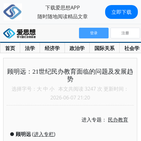
下载爱思想APP
立即下载
随时随地阅读精品文章
登录
注册
首页
法学
经济学
政治学
国际关系
社会学
顾明远：21世纪民办教育面临的问题及发展趋
势
选择字号：
大
中
小
本文共阅读 3247 次 更新时间：
2026-06-07 21:20
进入专题：
民办教育
●
顾明远
(
进入专栏
)