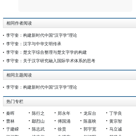
评论
相同作者阅读
李守奎：构建新时代中国“汉字学”理论
李守奎：汉字与中华文明传承
李守奎：楚文字综合整理与楚文字学的构建
李守奎：关于汉字研究融入国际学术体系的思考
相同主题阅读
李守奎：构建新时代中国“汉字学”理论
热门专栏
秦晖
陈行之
郑永年
龙应台
丁学良
曹林
鄢烈山
傅国涌
陈嘉映
黄宗智
于建嵘
陈志武
徐贲
郭宇宽
马立诚