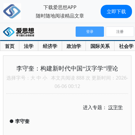
下载爱思想APP
立即下载
随时随地阅读精品文章
登录
注册
首页
法学
经济学
政治学
国际关系
社会学
李守奎：构建新时代中国“汉字学”理论
选择字号：
大
中
小
本文共阅读 888 次 更新时间：2026-
06-06 00:12
进入专题：
汉字学
●
李守奎