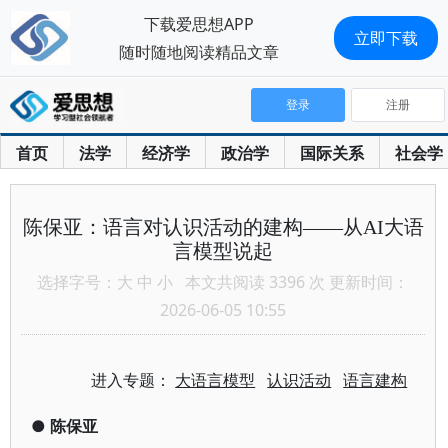
下载爱思想APP
立即下载
随时随地阅读精品文章
登录
注册
首页
法学
经济学
政治学
国际关系
社会学
陈保亚：语言对认识活动的建构——从AI大语
言模型说起
选择字号：
大
中
小
本文共阅读 3396 次 更新时间：
2026-06-05 10:55
进入专题：
大语言模型
认识活动
语言建构
●
陈保亚