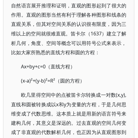
自然语言展开推理和证明，直观的图形起到了很大的
作用。直观的图形当然有利于理解各种图形和线条的
直观关系，但其对空间关系的认识很有限度，因为三
1637）建立了解
维以上的空间就很难直观。笛卡尔（
析几何，角度、空间等概念可以用符号公式来表示，
比如大家所熟悉的直线方程和圆的方程：
Ax+by+c=0（直线方程）
(x-a)²+(y-b)²=R²（圆的方程）
(x,y),
欧几里得空间中的点被笛卡尔转换成一对数
直线和圆被转换成以x和y为变量的方程，于是几何思
维变成了代数思维。这本质上就是用新的语言符号来
建构几何，其意义是深远的。过去直观的空间几何变
成了非直观的代数解析几何，也正因为从直观图形到