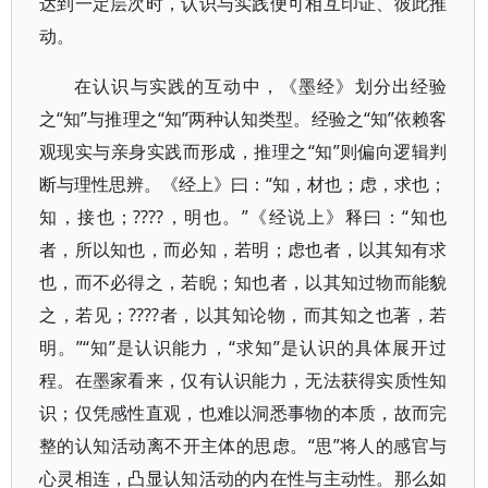
达到一定层次时，认识与实践便可相互印证、彼此推
动。
在认识与实践的互动中，《墨经》划分出经验
之“知”与推理之“知”两种认知类型。经验之“知”依赖客
观现实与亲身实践而形成，推理之“知”则偏向逻辑判
断与理性思辨。《经上》曰：“知，材也；虑，求也；
知，接也；????，明也。”《经说上》释曰：“知也
者，所以知也，而必知，若明；虑也者，以其知有求
也，而不必得之，若睨；知也者，以其知过物而能貌
之，若见；????者，以其知论物，而其知之也著，若
明。”“知”是认识能力，“求知”是认识的具体展开过
程。在墨家看来，仅有认识能力，无法获得实质性知
识；仅凭感性直观，也难以洞悉事物的本质，故而完
整的认知活动离不开主体的思虑。“思”将人的感官与
心灵相连，凸显认知活动的内在性与主动性。那么如