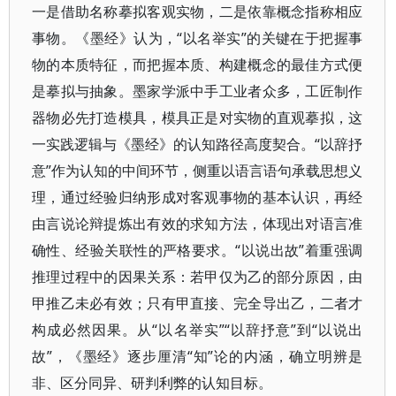
一是借助名称摹拟客观实物，二是依靠概念指称相应
事物。《墨经》认为，“以名举实”的关键在于把握事
物的本质特征，而把握本质、构建概念的最佳方式便
是摹拟与抽象。墨家学派中手工业者众多，工匠制作
器物必先打造模具，模具正是对实物的直观摹拟，这
一实践逻辑与《墨经》的认知路径高度契合。“以辞抒
意”作为认知的中间环节，侧重以语言语句承载思想义
理，通过经验归纳形成对客观事物的基本认识，再经
由言说论辩提炼出有效的求知方法，体现出对语言准
确性、经验关联性的严格要求。“以说出故”着重强调
推理过程中的因果关系：若甲仅为乙的部分原因，由
甲推乙未必有效；只有甲直接、完全导出乙，二者才
构成必然因果。从“以名举实”“以辞抒意”到“以说出
故”，《墨经》逐步厘清“知”论的内涵，确立明辨是
非、区分同异、研判利弊的认知目标。