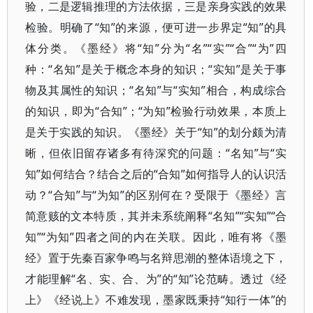
验，二是逻辑推理的方法依据，三是亲身实践的效果
检验。明确了“知”的来源，便可进一步界定“知”的具
体分类。《墨经》将“知”分为“名”“实”“合”“为”四
种：“名知”是关于概念本身的知识；“实知”是关于事
物及其属性的知识；“名知”与“实知”相合，构成综合
的知识，即为“合知”；“为知”检验行动效果，本质上
是关于实践的知识。《墨经》关于“知”的划分颇为清
晰，但依旧留存诸多有待深究的问题：“名知”与“实
知”如何结合？结合之后的“合知”如何指导人的认识活
动？“合知”与“为知”的区别何在？受限于《墨经》言
简意赅的文本特质，其并未系统阐释“名知”“实知”“合
知”“为知”四者之间的内在关联。因此，唯有将《墨
经》置于先秦百家争鸣与名辩思潮的整体语境之下，
才能理解“名、实、合、为”的“知”论范畴。透过《经
上》《经说上》不难发现，墨家既秉持“知行一体”的