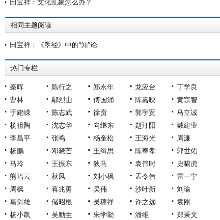
田宝祥：文化乱象怎么办？
相同主题阅读
田宝祥：《墨经》中的“知”论
热门专栏
秦晖
陈行之
郑永年
龙应台
丁学良
曹林
鄢烈山
傅国涌
陈嘉映
黄宗智
于建嵘
陈志武
徐贲
郭宇宽
马立诚
杨祖陶
沈志华
向继东
赵汀阳
戴建业
李昌平
张鸣
杨奎松
王海光
周濂
杨鹏
邓晓芒
王缉思
陈奉孝
郭世佑
马玲
王振东
狄马
袁伟时
史啸虎
熊培云
秋风
刘小枫
孟令伟
雷一宁
周枫
蒋兆勇
吴伟
沙叶新
刘瑜
葛剑雄
储昭根
吴稼祥
许之远
袁刚
杨小凯
吴励生
朱学勤
潘维
郑秉文