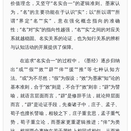
价值理念，又坚守“名实合一”的逻辑准则。墨家认
为，“名”的主要功能在于认识“实”；以“所以谓”“所
谓”界定“名”“实”，意在强化概念指向的准确
性；“名”对“实”的指向性越强，“名”“实”之间的对应关
系就越稳固。名实关系的论证，也为知行关系的辨析
与认知活动的开展提供了保障。
在追求“名实合一”的过程中，《墨经》逐步归纳
出“或”“假”“效”“辟”“侔”“援”“推”等七种认知方
法。“或”为不尽然；“假”为假设；“效”为墨家“知”论的
基本准则，合于“效”则是，不合于“效”则非；“辟”为譬
喻，就语言层面而言，“辟”是修辞手法，就论辩层面
而言，“辟”是论证手段，先秦诸子中，庄子、孟子、
荀子也擅长譬喻，相较之下，庄子重玄思，孟子重气
势，荀子重立论，而墨家更重逻辑推进；“侔”为类
比，根据两个事物在若干属性上相同或相似，从而推