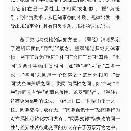
出它们在另一属性上也相同或相似；“援”为援
引；“推”为类推，从已知事物的本质、规律出发，推
导出未知事物也具有同类本质、规律的认知方法。
基于类比与类推的认知方法，《墨经》清晰界定
了逻辑层面的“同”“异”概念。墨家通过归纳具体事
物，将“同”分为“重同”“体同”“合同”“类同”四种。“重
同”为两个事物本质相同，如“狗”与“犬”的“二名一
实”；“体同”为同属一个整体之下的部分相同；“合
同”为空间关联之同；“类同”为属性之同，如“白马”“白
牛”共同具有“白”的颜色属性。论及“同异”，《墨经》
还有更为高明的说法。《经上》曰：“同异而俱于之一
也。同异交得，放有无。”“同异而俱于一”指同异作为
对立属性可转化亦可共存，“同异交得”指事物的同一
性与差异性以彼此交互的方式存在于万事万物之中。