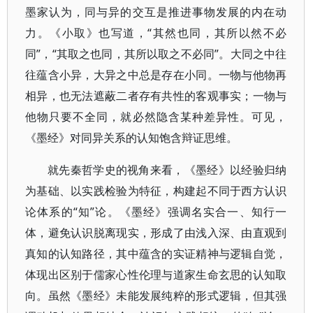
墨家认为，同与异的交互是推进事物发展的内在动
力。《小取》也写道，“其然也同，其所以然不必
同”，“其取之也同，其所以取之不必同”。大同之中往
往蕴含小异，大异之中总是存在小同。一物与他物再
相异，也无法遮蔽二者存有共性的客观事实；一物与
他物只要不全同，就必然隐含某种差异性。可见，
《墨经》对同异关系的认知饱含辩证思维。
就先秦哲学史的视角来看，《墨经》以经验归纳
为基础、以实践检验为特征，构建起不同于西方认识
论体系的“知”论。《墨经》强调名实合一、知行一
体，避免认识脱离现实，形成了由浅入深、由直观到
真知的认知路径，其中蕴含的实证精神与逻辑自觉，
体现出区别于儒家心性伦理与道家生命玄思的认知取
向。虽然《墨经》未能发展纯粹的形式逻辑，但其强