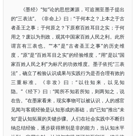
《墨经》“知”论的思想渊源，可追溯至墨子提出
的“三表法”。《非命上》曰：“于何本之？上本之于古
者圣王之事；于何原之？下原察百姓耳目之实；于何
用之？废以为刑政，观其中国家百姓人民之利。此所
谓言有三表也。”“本”是“古者圣王之事”的历史维
度，“原”是“百姓耳目之实”的经验维度，“用”是以“国
家百姓人民之利”为标尺的功效维度。墨子依托“三表
法”，确立了检验认识成果与实践行为是否合理有效的
三重标准。《非攻》曰：“以往知来，以见知
隐。”《经下》曰：“闻所不知若所知，则两知之，说
在告。”在墨家看来，现实事物可以被认识，人的感官
见闻与客观经验是认知形成的基础，由“已知”推出“未
知”是认知拓展的关键步骤。人们在社会实践中不断归
纳总结经验，逐步获得辨别是非的能力，当认知水平