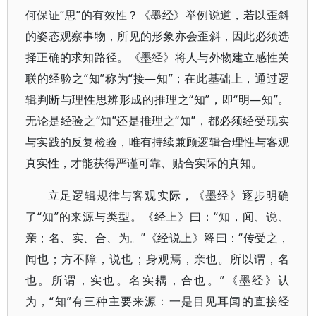
何保证“思”的有效性？《墨经》举例说道，若以歪斜
的姿态观察事物，所见的形象亦会歪斜，因此必须选
择正确的求知路径。《墨经》将人与外物建立感性关
联的经验之“知”称为“接—知”；在此基础上，通过逻
辑判断与理性思辨形成的推理之“知”，即“明—知”。
无论是经验之“知”还是推理之“知”，都必须经受现实
与实践的反复检验，唯有持续兼顾逻辑合理性与客观
真实性，才能获得严谨可靠、贴合实际的真知。
立足逻辑规律与客观实际，《墨经》逐步明确
了“知”的来源与类型。《经上》曰：“知，闻、说、
亲；名、实、合、为。”《经说上》释曰：“传受之，
闻也；方不障，说也；身观焉，亲也。所以谓，名
也。所谓，实也。名实耦，合也。”《墨经》认
为，“知”有三种主要来源：一是目见耳闻的直接经