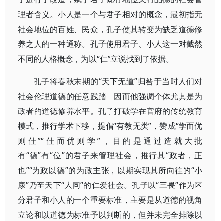
理者含义。小人是一个与君子相对的概念，最初指无
社会地位的百姓、民众，孔子使其转变为缺乏道德修
养之人的一种通称。孔子使用君子、小人这一对截然
不同的人格概念，为以“仁”立说找到了依据。
孔子将春秋末期的“天下无道”归咎于当时人们对
社会伦理道德的任意践踏，因而他强调个体尤其是为
政者的道德修养水平。孔子打破学在官府的传统教育
模式，推行学术下移，提倡“有教无类”，赞成“学而优
则仕”“仕而优则学”，目的是通过造就大批
有“德”有“位”的君子来管理社会，推行其“政者，正
也”“为政以德”的为政主张，以期实现其所向往的“小
康”乃至天下“大同”的仁爱社会。孔子以“三畏”作为区
分君子和小人的一个重要标准，主要是从道德的视角
立论和以道德为标准予以判断的，但并未完全排除以