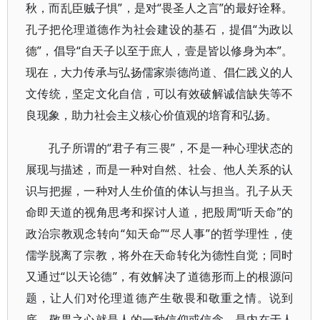
秋，而乱臣贼子惧”，是对“畏圣人之言”的最好诠释。
孔子把伦理道德作为社会建设的基石，提倡“为政以
德”，倡导“自天子以至于庶人，壹是皆以修身为本”。
现在，大力传承与弘扬儒家崇德尚道、倡仁践义的人
文传统，坚定文化自信，可以有效破解诚信缺失等不
良现象，助力社会主义核心价值观的培育和弘扬。
孔子所谓的“君子有三畏”，不是一种心理状态的
展现与描述，而是一种对自然、社会、他人关系的认
识与把握，一种对人生价值的体认与担当。孔子从天
命即天道的视角思考和探讨人道，把殷周“听天命”的
政治宗教观念转向“知天命”“尽人事”的哲学理性，使
儒学脱离了宗教，将外在天命转化为德性自觉；同时
又通过“以天论德”，有效解决了道德形而上的根源问
题，让人们对伦理道德产生敬畏和敬重之情。说到
底，敬畏之心就是人的一种信仰或信念，是内在于人