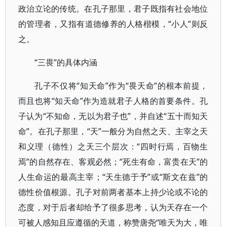
政治立论的传统。在孔子那里，君子既指有社会地位
的管理者，又指有道德修养的人格楷模，“小人”则反
之。
“三畏”的具体内涵
孔子不仅将“知天命”作为“畏天命”的根本前提，
而且也将“知天命”作为造就君子人格的首要条件。孔
子认为“不知命，无以为君子也”，并自述“五十而知天
命”。在孔子那里，“天”一般分为自然之天、主宰之天
和义理（德性）之天三个层次：“四时行焉，百物生
焉”的自然存在、客观必然；“死生有命，富贵在天”的
人生命运的最高主宰；“天生德于予”或“斯文在兹”的
德性价值根源。孔子对前两者基本上持少论或不论的
态度，对于后者却给予了很多思考，认为天存在一个
可被人感知且应遵循的天道，称赞唐尧“唯天为大，唯