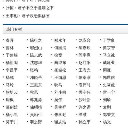
张恒：君子不立于危墙之下
王李彬：君子以恐惧修省
热门专栏
秦晖
陈行之
郑永年
龙应台
丁学良
曹林
鄢烈山
傅国涌
陈嘉映
黄宗智
于建嵘
陈志武
徐贲
郭宇宽
马立诚
杨祖陶
沈志华
向继东
赵汀阳
戴建业
李昌平
张鸣
杨奎松
王海光
周濂
杨鹏
邓晓芒
王缉思
陈奉孝
郭世佑
马玲
王振东
狄马
袁伟时
史啸虎
熊培云
秋风
刘小枫
孟令伟
雷一宁
周枫
蒋兆勇
吴伟
沙叶新
刘瑜
葛剑雄
储昭根
吴稼祥
许之远
袁刚
杨小凯
吴励生
朱学勤
潘维
郑秉文
莫于川
羽之野
谢志浩
孙立平
杨光