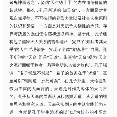
敬鬼神而远之”，坚信“天生德于予”的内在道德价值的
超越性。那么，孔子所说的“知天命”，一方面是对客
观自然规律、不可抗拒的异己力量以及社会人生原则
的认识和领悟，一方面是对天赋予人德性的承领、存
养与践履的强烈使命感和进取精神。基于此，孔子建
构起了儒家天人关系的哲学理路，完成了“知我者其天
乎”的人生哲理领悟，实现了个体“道德理性”自觉。孔
子所说的“天命”即是“天道”。朱熹将“天命”视为“天道
之流行而赋于物者，乃事物所以当然之故也”。孔子强
调，“君子忧道不忧贫”，君子的首务在于“求道”，甚
至可以“朝闻道，夕死可矣”。在孔子那里，天命是对
作为主体的人而言的，天道是对作为客体的天而言
的。孔子从天命的层面认识和把握天道，从天道的视
角思考和探究人道。天命落实到人的生活实践即为人
道，也就是孔子毕生追求的以“仁”为核心的礼乐之