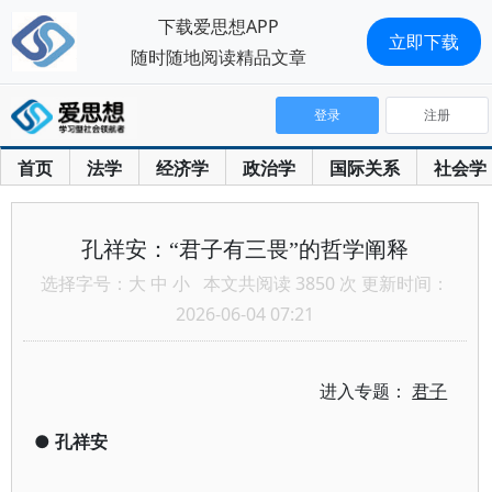
下载爱思想APP
立即下载
随时随地阅读精品文章
登录
注册
首页
法学
经济学
政治学
国际关系
社会学
孔祥安：“君子有三畏”的哲学阐释
选择字号：
大
中
小
本文共阅读 3850 次 更新时间：
2026-06-04 07:21
进入专题：
君子
●
孔祥安