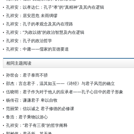
孔祥安：以孝达仁：孔子“孝”的“真精神”及其内在逻辑
孔祥安：居安思危 未雨绸缪
孔祥安：孔子的孝观念及其内在理路
孔祥安：“为政以德”的政治智慧及内在逻辑
孔祥安：孔子的政治哲学
孔祥安：中庸——儒家的至德要道
相同主题阅读
孙世会：君子泰而不骄
邵杰：言念君子，温其如玉——《诗经》与君子风范的确立
伍晓明：君子作为对于他人的应承者——孔子心目中的君子形象
杨传召：谦谦君子 卑以自牧
范丽荣：信以诚之 君子修德的必修课
鲁浩：君子乘物以游心
孔祥安：“君子有三畏”的哲学阐释
郭树伟：君子所，其无逸