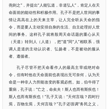
尧则之”，并提出“人能弘道，非道弘人”，肯定人在天
命面前的能动性和积极作用。孔子不是把人世间的事
情让高高在上的天来主宰，让人完全听从天命的指
令，而是要人主动安排自身的生活、自主处理好人世
间的事务。这样孔子就将殷周天命话题的重心从天
（天道）转到人（人道），把“道”同“人”相联系，强
调人是道的主动认识者、弘扬者，不是被动的服从
者、遵循者。
孔子尽管不把天命看作人的最高主宰或绝对命
令，但有时他在天命面前也表现出无可奈何，认为天
命是一种非人力所能改变的客观必然。如，伯牛得了
重病，孔子说：“亡之，命矣夫！斯人也而有斯疾也！
斯人也而有斯疾也！”孔子又说：“天何言哉？四时行
焉，百物生焉，天何言哉？”孔子还强调“务民之义，