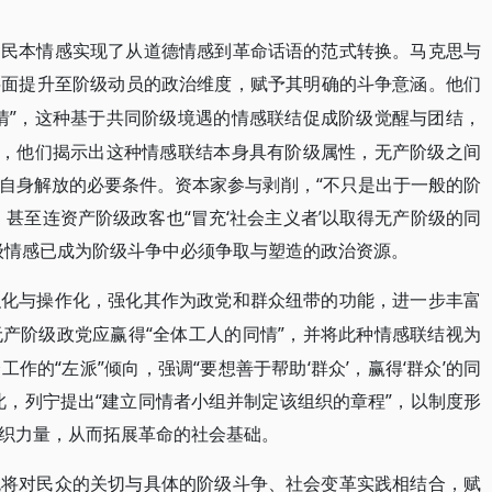
、民本情感实现了从道德情感到革命话语的范式转换。马克思与
层面提升至阶级动员的政治维度，赋予其明确的斗争意涵。他们
同情”，这种基于共同阶级境遇的情感联结促成阶级觉醒与团结，
时，他们揭示出这种情感联结本身具有阶级属性，无产阶级之间
自身解放的必要条件。资本家参与剥削，“不只是出于一般的阶
甚至连资产阶级政客也“冒充‘社会主义者’以取得无产阶级的同
级情感已成为阶级斗争中必须争取与塑造的政治资源。
织化与操作化，强化其作为政党和群众纽带的功能，进一步丰富
“全体工人的同情”，并将此种情感联结视为
无产阶级政党应赢得
作的“左派”倾向，强调“要想善于帮助‘群众’，赢得‘群众’的同
此，列宁提出“建立同情者小组并制定该组织的章程”，以制度形
织力量，从而拓展革命的社会基础。
观将对民众的关切与具体的阶级斗争、社会变革实践相结合，赋