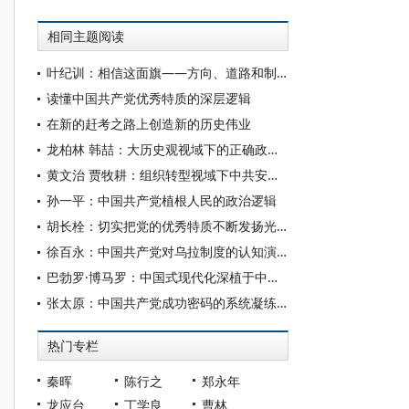
相同主题阅读
叶纪训：相信这面旗——方向、道路和制度上擎起党的一面旗
读懂中国共产党优秀特质的深层逻辑
在新的赶考之路上创造新的历史伟业
龙柏林 韩喆：大历史观视域下的正确政绩观
黄文治 贾牧耕：组织转型视域下中共安徽省临时委员会的“两建两废”（1927—1931）
孙一平：中国共产党植根人民的政治逻辑
胡长栓：切实把党的优秀特质不断发扬光大
徐百永：中国共产党对乌拉制度的认知演变与西藏民主改革
巴勃罗·博马罗：中国式现代化深植于中国共产党的系统性规划与全方位治理实践
张太原：中国共产党成功密码的系统凝练与理论升华
热门专栏
秦晖
陈行之
郑永年
龙应台
丁学良
曹林