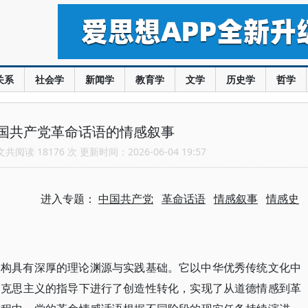
关系
社会学
新闻学
教育学
文学
历史学
哲学
国共产党革命话语的情感叙事
阅读 18176 次 更新时间：2026-06-04 19:57
进入专题：
中国共产党
革命话语
情感叙事
情感史
建构具有深厚的理论渊源与实践基础。它以中华优秀传统文化中
马克思主义的指导下进行了创造性转化，实现了从道德情感到革