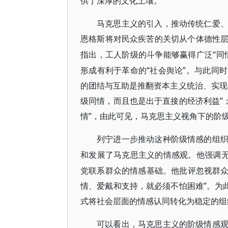
供了深厚的文化土壤。
马克思主义的引入，推动传统仁爱
恩格斯将对民众疾苦的关切从个体德性
“
指出，工人阶级的斗争能够赢得广泛
形成有利于革命的“社会舆论”。与此同
的团结与互助是推翻资本主义统治、实现
级同情，而且也是出于直接的经济利益”；
情”，由此可见，马克思主义视角下的阶
列宁进一步推动这种阶级情感的组
和发展了马克思主义的情感观。他强调
党联系群众的情感基础。他批评忽视群众工
情、爱戴和支持，就必须不怕困难”。为
式将社会层面的情感认同转化为稳定的组
可以看出，马克思主义的阶级情感