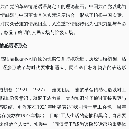
国共产党的革命情感话语奠定了的理论基石。中国共产党以此为
义情感观与中国革命具体实际深度结合，形成了植根中国实际、
调对民众苦难的情感回应，又注重将情感转化为组织力量与革命
，彰显了鲜明的人民立场与阶级立场。
情感话语形态
情感话语根据不同阶段的现实任务持续演进，历经话语初创、话
，逐步形成了与时代要求相适应、同革命目标相契合的表达形
语初创（1921—1927）。建党初期，党的革命情感话语以对工
唤醒其阶级意识，凝聚工农力量。党内知识分子通过直接观察与
联结。毛泽东在1921年明确表达“我同情于劳工会也一周年
施存统亦在1923年指出，目睹“工人生活的悲惨和黑暗，自然要
来解放全人类”。实践中，“同情罢工”成为该阶段话语的重要体