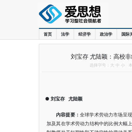
首页
法学
经济学
政治学
国际
刘宝存 尤陆颖：高校
选择字号：
大
中
小
本文
●
刘宝存
尤陆颖
内容提要：
全球学术劳动力市场呈
加及其在学术劳动力结构中的比例大幅