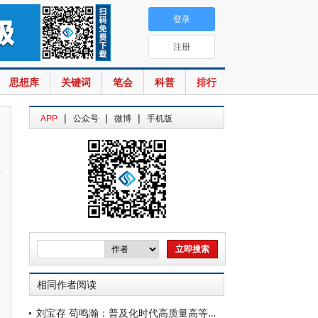
登录
注册
思想库
关键词
笔会
科普
排行
|
|
|
APP
公众号
微博
手机版
相同作者阅读
刘宝存 苟鸣瀚：普及化时代高质量高等教育体系建设的现实背景与可行路径