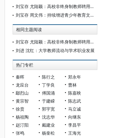
刘宝存 尤陆颖：高校非终身制教师聘用制度的全球扩张及其困境
刘宝存 周文伟：持续增进青少年教育文化交流
相同主题阅读
刘宝存 尤陆颖：高校非终身制教师聘用制度的全球扩张及其困境
刘进 沈红：大学教师流动与学术职业发展
热门专栏
秦晖
陈行之
郑永年
龙应台
丁学良
曹林
鄢烈山
傅国涌
陈嘉映
黄宗智
于建嵘
陈志武
徐贲
郭宇宽
马立诚
杨祖陶
沈志华
向继东
赵汀阳
戴建业
李昌平
张鸣
杨奎松
王海光