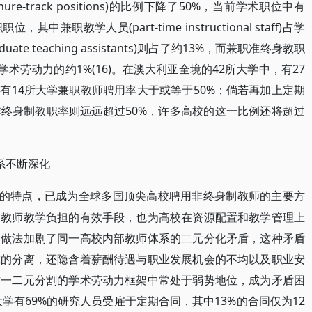
enure-track positions)的比例下降了50%，当前学术职位中有
职教学人员(part-time instructional staff)占学
e teaching assistants)则占了约13%，而兼职准终身教职
itions)仅占学术劳动力的约1%(16)。在澳大利亚全境的42所大学中，有27
有14所大学兼职教师聘用率大于或等于50%；倘若再加上定期
终身制教职率则远远超过50%，许多高校的这一比例还将超过
系不断深化
高的特点，已成为全球多国顶尖高校聘用非终身制教师的主要方
制教师教学负担的有效手段，也为高校在资源配置和教学管理上
一做法加剧了同一高校内部教师体系的二元分化矛盾，这种矛盾
究的分离，还隐含着薪酬待遇与职业发展机会的不均以及职业安
这一二元分割的学术劳动力框架中常处于弱势地位，成为矛盾困
大学有69%的研究人员受雇于定期合同，其中13%的合同仅为12