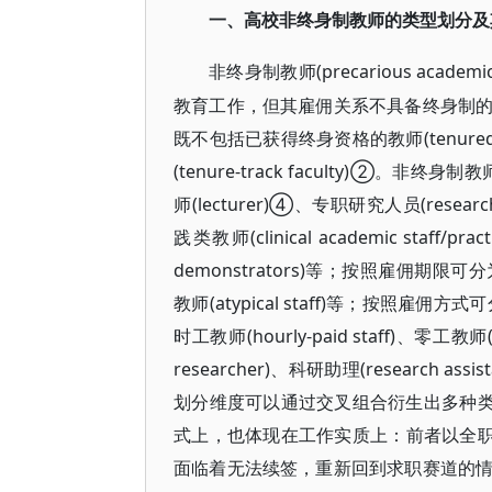
一、高校非终身制教师的类型划分及
(precarious a
非终身制教师
教育工作，但其雇佣关系不具备终身制
既不包括已获得终身资格的教师(tenure
(tenure-track faculty)
师(lecturer)④、专职研究人员(research-
践类教师(clinical academic staff/pr
demonstrators)等；按照雇佣期限可分为定
教师(atypical staff)等；按照雇佣方式可分为
时工教师(hourly-paid staff)、零工教师
researcher)、科研助理(research assi
划分维度可以通过交叉组合衍生出多种类
式上，也体现在工作实质上：前者以全职
面临着无法续签，重新回到求职赛道的