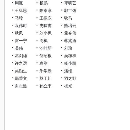
周濂
杨鹏
邓晓芒
王缉思
陈奉孝
郭世佑
马玲
王振东
狄马
袁伟时
史啸虎
熊培云
秋风
刘小枫
孟令伟
雷一宁
周枫
蒋兆勇
吴伟
沙叶新
刘瑜
葛剑雄
储昭根
吴稼祥
许之远
袁刚
杨小凯
吴励生
朱学勤
潘维
郑秉文
莫于川
羽之野
谢志浩
孙立平
杨光