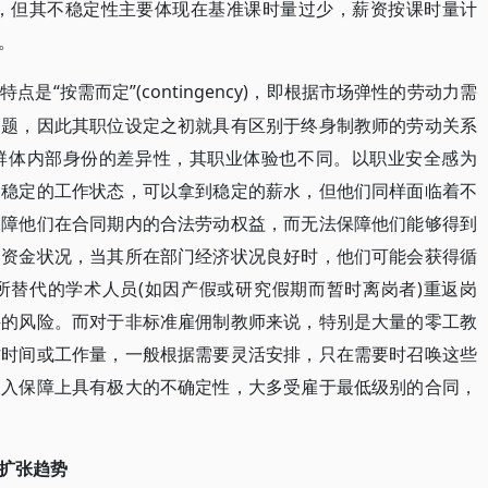
d)情形，但其不稳定性主要体现在基准课时量过少，薪资按课时量计
。
“按需而定”(contingency)，即根据市场弹性的劳动力需
著特点是
问题，因此其职位设定之初就具有区别于终身制教师的劳动关系
群体内部身份的差异性，其职业体验也不同。以职业安全感为
为稳定的工作状态，可以拿到稳定的薪水，但他们同样面临着不
保障他们在合同期内的合法劳动权益，而无法保障他们能够得到
的资金状况，当其所在部门经济状况良好时，他们可能会获得循
所替代的学术人员(如因产假或研究假期而暂时离岗者)重返岗
聘的风险。而对于非标准雇佣制教师来说，特别是大量的零工教
作时间或工作量，一般根据需要灵活安排，只在需要时召唤这些
收入保障上具有极大的不确定性，大多受雇于最低级别的合同，
扩张趋势