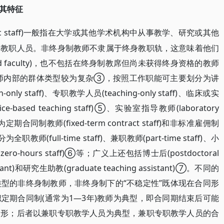
其特征
cademic staff)一般指在大学或其他学术机构中从事教学、研究或其他
的教职人员。非终身制教师不隶属于终身教职轨，这意味着他们
d faculty)，也不包括在终身制教席但尚未获得终身资格的教师
②。非终身制教师内部的群体类型较为复杂③，按照工作职能可主要划分为讲
only staff)、专职教学人员(teaching-only staff)、临床或实
actice-based teaching staff)⑤、实验室指导教师(laboratory
期合同制教师(fixed-term contract staff)和非标准雇佣制
全职教师(full-time staff)、兼职教师(part-time staff)、小
(zero-hours staff)⑥等；广义上还包括博士后(postdoctoral
stant)和研究生助教(graduate teaching assistant)⑦。不同的
型的非终身制教师，非终身制下的“不稳定性”既体现在合同形
定期合同制(通常为1—3年)教师为典型，即合同期结束后可能
情形；后者以兼职专职教学人员为典型，兼职专职教学人员的合