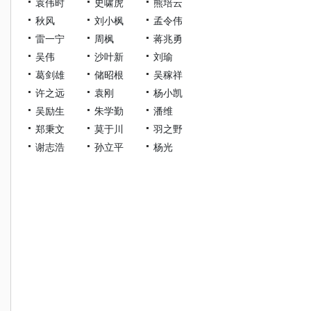
袁伟时
史啸虎
熊培云
秋风
刘小枫
孟令伟
雷一宁
周枫
蒋兆勇
吴伟
沙叶新
刘瑜
葛剑雄
储昭根
吴稼祥
许之远
袁刚
杨小凯
吴励生
朱学勤
潘维
郑秉文
莫于川
羽之野
谢志浩
孙立平
杨光