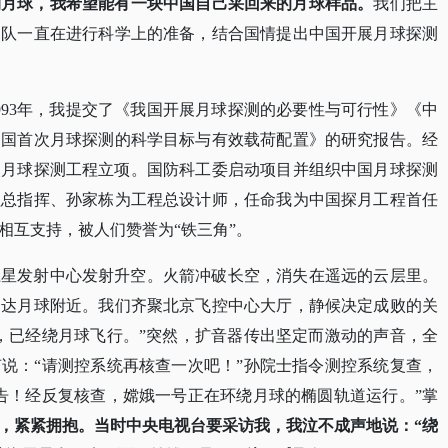
测月球，我希望能有一块中国自己采回来的月球样品。
我们把主
团队一直在进行科学上的准备，结合国情提出中国开展月球探测
1993年，我提交了《我国开展月球探测的必要性与可行性》《中
中国首次月球探测的科学目标与有效载荷配置》的研究报告。经
首次月球探测工程立项。国防科工委启动项目并组织中国月球探测
程总指挥、孙家栋为工程总设计师，任命我为中国探月工程首任
相互支持，被人们赞誉为“铁三角”。
西昌卫星发射中心发射升空。火箭冲破长空，消失在遥远的云层里。
号到达月球附近。我们齐聚北京飞控中心大厅，静候决定成败的关
，已经绕月球飞行。”突然，扩音器传出坚定而激动的声音，全
说：“请测控系统再核查一次吧！”孙院士指令测控系统复查，
告！经反复核查，嫦娥一号正在环绕月球的椭圆轨道运行。”掌
，紧紧拥抱。当时中央电视台要采访我，我泣不成声地说：
“绕