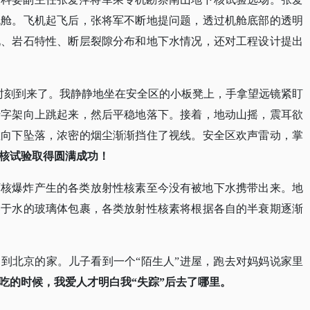
机舱。飞机起飞后，张将军不断地提问题，透过机舱底部的透明
况、岩石特性、断层裂隙分布和地下水情况，还对工程设计提出
心的时刻到来了。我静静地坐在安全区的小板凳上，手拿望远镜紧盯
十字架向上跳起来，然后平稳地落下。接着，地动山摇，震耳欲
啦向下坠落，浓密的烟尘渐渐挡住了视线。安全区欢声雷动，掌
核试验取得圆满成功！
下核爆炸产生的各类放射性核素至今没有被地下水携带出来。地
溶于水的玻璃体包裹，各类放射性核素将根据各自的半衰期逐渐
回到北京的家。儿子看到一个“陌生人”进屋，跑去对妈妈说家里
吃的时候，我爱人才明白我
“失踪”后去了哪里。