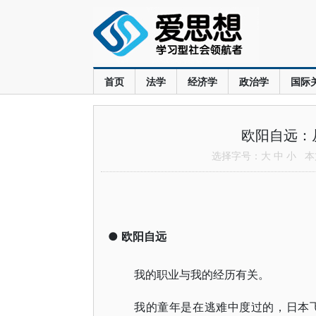
首页
法学
经济学
政治学
国际
欧阳自远：
选择字号：
大
中
小
本文
●
欧阳自远
我的职业与我的经历有关。
我的童年是在逃难中度过的，日本