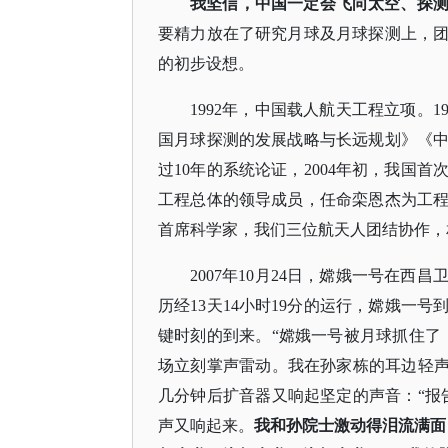
我坚信，中国一定会飞向太空、探
要精力放在了研究月球及月球探测上，
的初步设想。
1992年，中国载人航天工程立项。
国月球探测的发展战略与长远规划》《
过10年的系统论证，2004年初，我国
工程总体的领导成员，任命栾恩杰为工
首席科学家，我们三位航天人团结协作，
2007年10月24日，嫦娥一号在
历经13天14小时19分的运行，嫦娥一
键时刻的到来。“嫦娥一号被月球抓住了
场立刻掌声雷动。我在孙家栋的耳边轻声
几分钟后扩音器又响起坚定的声音：“报
声又响起来。
我和孙院士激动得泪流满面