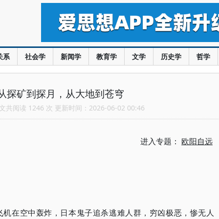
关系
社会学
新闻学
教育学
文学
历史学
哲学
从探矿到探月，从大地到苍穹
共阅读 1246 次 更新时间：2026-06-02 00:46
进入专题：
欧阳自远
飞机在空中轰炸，日本鬼子追杀逃难人群，穷凶极恶，惨无人