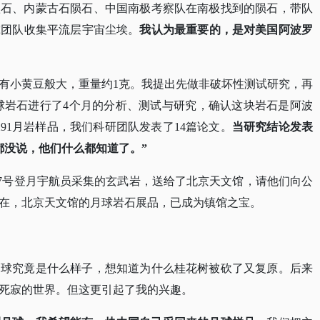
陨石、内蒙古石陨石、中国南极考察队在南极找到的陨石，带队
究团队收集平流层宇宙尘埃。
我认为最重要的，是对美国阿波罗
石只有小黄豆般大，重量约1克。我提出先做非破坏性测试研究，再
月球岩石进行了4个月的分析、测试与研究，确认这块岩石是阿波
—291月岩样品，我们科研团队发表了14篇论文。
当研究结论发表
都没说，他们什么都知道了。”
波罗17号登月宇航员采集的玄武岩，送给了北京天文馆，请他们向公
在，北京天文馆的月球岩石展品，已成为镇馆之宝。
月球究竟是什么样子，想知道为什么桂花树被砍了又复原。后来
死寂的世界。但这更引起了我的兴趣。