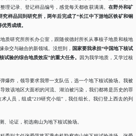
，整理记录、登记样品编号，感觉每天都收获满满。
在野外和矿
研究样品回到研究所，两年后完成了“长江中下游地区铁矿和铜
得优秀成绩。
院地质研究所所长办公室，跟随侯德封所长从事核子地质和核地
缘杂交与融合的新领域。没想到，
国家要我承担
“中国地下核试
下核试验的综合地质效应”的重大任务。
因为我学地质，又学过核
子弹爆炸，领导要求我带一支队伍，选一个地下核试验场。我被
，导致该地区大面积的河流、湖泊被污染，我们都将是历史的罪
技术人员，组成“219研究小组”，我任组长。我们登上西去的列
测、论证，初选南山为地下核试验场。
国防科委副主任张爱萍将军乘专机勘察南山地下核试验选场。张爱