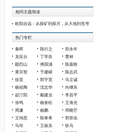
相同主题阅读
欧阳自远：从探矿到探月，从大地到苍穹
热门专栏
秦晖
陈行之
郑永年
龙应台
丁学良
曹林
鄢烈山
傅国涌
陈嘉映
黄宗智
于建嵘
陈志武
徐贲
郭宇宽
马立诚
杨祖陶
沈志华
向继东
赵汀阳
戴建业
李昌平
张鸣
杨奎松
王海光
周濂
杨鹏
邓晓芒
王缉思
陈奉孝
郭世佑
马玲
王振东
狄马