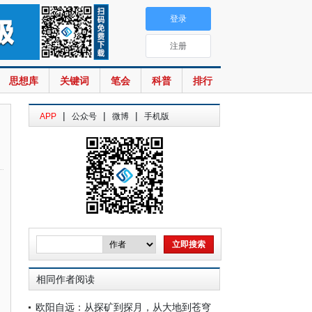
登录
注册
思想库
关键词
笔会
科普
排行
|
|
|
APP
公众号
微博
手机版
相同作者阅读
欧阳自远：从探矿到探月，从大地到苍穹