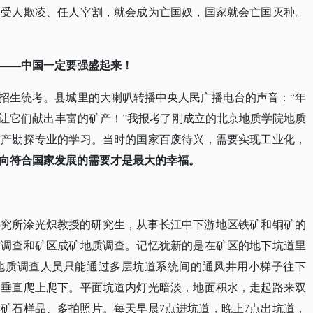
会受人欺凌、任人宰割，就会成为亡国奴，国家就会亡国灭种。
——中国一定要强盛起来！
学招生统考。县城里的大喇叭转播中央人民广播电台的声音：“年
让它们献出丰富的矿产！”我报考了刚成立的北京地质学院地质
矿产勘探专业的学习。当时的国家百废待兴，需要实现工业化，
向符合国家发展的需要才是最大的幸福。
质研究所涂光炽教授的研究生，从事长江中下游地区铁矿和铜矿的
质调查和矿区成矿地质调查。记忆犹新的是在矿区的地下坑道里
地质调查人员只能通过多层坑道系统间的通风井用小梯子往下
人垂直爬上爬下。平面坑道内灯光暗淡，地面积水，走起路来双
矿石样品、多拍照片。每天早晨7点进坑道，晚上7点出坑道，