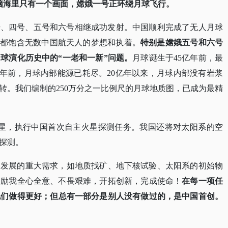
脑海里只有一个画面，嫦娥一号正环绕月球飞行。
、三号、四号、五号和六号相继成功发射。中国顺利完成了无人月球
步都饱含无数中国航天人的梦想和执着。
特别是嫦娥五号和六号
月球演化历史中的
“一老和一新”问题。
月球诞生于
45亿年前，最
0亿年前，月球内部能源已耗尽。20亿年以来，月球内部没有岩浆
转。我们编制的250万分之一比例尺的月球地质图，已成为最精
于火星，执行中国首次自主火星探测任务。我国还将对太阳系的空
探测。
家发展的重大需求，如地质找矿、地下核试验、太阳系的初始物
激励我全心全意、不畏艰难，开拓创新，完成使命！
在每一项任
他们做得更好；但总有一部分是别人没有做过的，是中国首创。