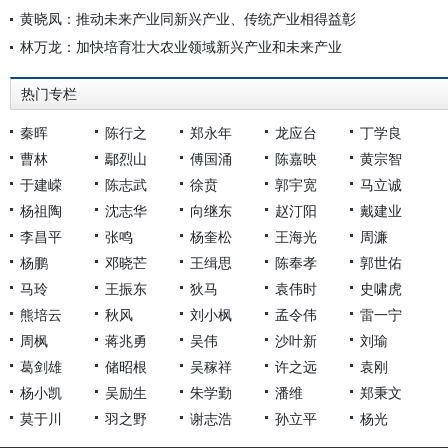
黄晓凤：推动未来产业同新兴产业、传统产业相得益彰
林万龙：加快培育壮大农业领域新兴产业和未来产业
热门专栏
秦晖
陈行之
郑永年
龙应台
丁学良
曹林
鄢烈山
傅国涌
陈嘉映
黄宗智
于建嵘
陈志武
徐贲
郭宇宽
马立诚
杨祖陶
沈志华
向继东
赵汀阳
戴建业
李昌平
张鸣
杨奎松
王海光
周濂
杨鹏
邓晓芒
王缉思
陈奉孝
郭世佑
马玲
王振东
狄马
袁伟时
史啸虎
熊培云
秋风
刘小枫
孟令伟
雷一宁
周枫
蒋兆勇
吴伟
沙叶新
刘瑜
葛剑雄
储昭根
吴稼祥
许之远
袁刚
杨小凯
吴励生
朱学勤
潘维
郑秉文
莫于川
羽之野
谢志浩
孙立平
杨光