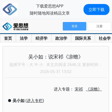
下载爱思想APP
立即下载
随时随地阅读精品文章
登录
注册
首页
法学
经济学
政治学
国际关系
社会学
吴小如：说宋祁《凉蟾》
选择字号：
大
中
小
本文共阅读 2646 次 更新时间：
2026-05-31 13:02
进入专题：
宋祁
《凉蟾》
●
吴小如
(
进入专栏
)