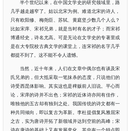
半个世纪以来，在中国文学史的研究领域里，路
几乎越走越窄了。姑以北宋为例。难道北宋的诗人，
只有欧阳修、梅尧臣、苏轼、黄庭坚少数几个人么？
比如宋庠、宋祁兄弟，就是当时有名的才子；而宋祁
博通经史，诗名尤高。可是无论在文学史的专著里或
是在大专院校古典文学的课堂上，连宋祁的名字几乎
都提不到了。这不能不令人遗憾。
当然，近十年来，人们在文章中偶尔也有谈及宋
氏兄弟的，但大抵采取一笔抹杀的态度，只说他们的
诗受西昆体影响。其实这也是稗贩前人旧说。平心而
论，宋庠的诗并不出色；宋祁的近体诗亦间有佳作，
唯独他的五古却有独到之处。我国传统的诗文都有一
种共同倾向，即以复古为革新。李杜提倡复风雅屈宋
之古，实为唐诗开拓了新领域并达到空前的高峰；宋
诗在唐诗的基础上又有发展变化，其中有一个特点即