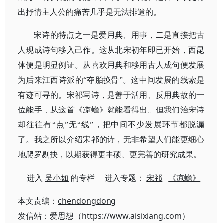
出抒情主人公的痛苦几乎是无法排遣的。
宋诗的特点之一是爱用典、用事，二是直接把古
人现成诗句移入己作。这从北宋初年即已开始，西昆
体便是明显例证。从喜欢用典和移用古人成句便发展
为后来江西诗派的
“夺胎换骨”。这中间发展的线索是
有迹可寻的。宋祁写诗，是善于活用、反用典故的一
位能手，从这首《凉蟾》就能看得出。但我们治宋诗
却往往有“点”无“线”，把中间不少发展环节都脱漏
了。我之所以介绍宋祁的诗，无非希望人们能更细心
地爬罗剔抉，以期获得更丰硕、更完善的研究成果。
进入
吴小如
的专栏 进入专题：
宋祁
《凉蟾》
本文责编：
chendongdong
发信站：爱思想（https://www.aisixiang.com）