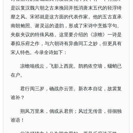
是以复汉魏六朝之古来挽回并抵消唐末五代的轻浮绮
靡之风。宋祁就是这方面的代表作家。他的五古直承
南朝鲍照、谢灵运的遗韵，形成了宋诗中烹炼字句、
夹叙夹议的特殊风格。这里要介绍的《凉蟾》一诗是
摹拟乐府之作，与六朝诗有异曲同工之妙，但更具有
宋人特色。今录全诗如下：
凉蟾啮残云，飞影上西庑。鹊鸦依空墙，蟏蛸已
在户。
君行阅三岁，确战亦云苦。新衣本自绽，故裳复
谁补？
朔风万里来，倘或从君所；风过无传音，徘徊独
谁语！