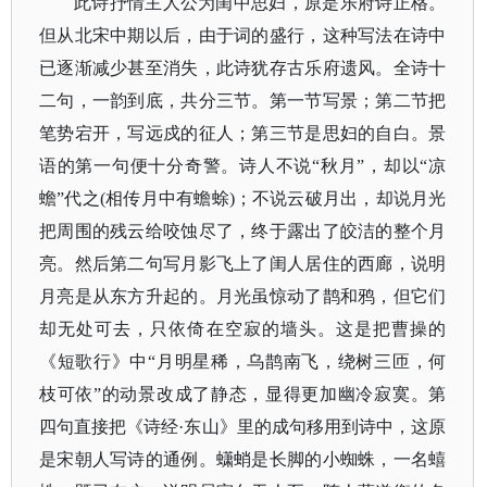
此诗抒情主人公为闺中思妇，原是乐府诗正格。
但从北宋中期以后，由于词的盛行，这种写法在诗中
已逐渐减少甚至消失，此诗犹存古乐府遗风。全诗十
二句，一韵到底，共分三节。第一节写景；第二节把
笔势宕开，写远戍的征人；第三节是思妇的自白。景
语的第一句便十分奇警。诗人不说
“秋月”，却以“凉
蟾”代之(相传月中有蟾蜍)；不说云破月出，却说月光
把周围的残云给咬蚀尽了，终于露出了皎洁的整个月
亮。然后第二句写月影飞上了闺人居住的西廊，说明
月亮是从东方升起的。月光虽惊动了鹊和鸦，但它们
却无处可去，只依倚在空寂的墙头。这是把曹操的
《短歌行》中“月明星稀，乌鹊南飞，绕树三匝，何
枝可依”的动景改成了静态，显得更加幽冷寂寞。第
四句直接把《诗经·东山》里的成句移用到诗中，这原
是宋朝人写诗的通例。蟏蛸是长脚的小蜘蛛，一名蟢