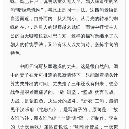
蛛。既已在户，说明居室久无人至。隋人薛道衡的名
句“暗牖悬蛛网”，与此正是同一手法。这四句景语是
自远而近，由外而内，从大到小。从月光的转移到蜘
蛛的在户，足见人的观察越来越细，而诗中抒情主人
公的百无聊赖也就可想而知。这样的描写既继承了六
朝人的传统手法，又带有宋人以文为诗、烹炼字句的
特色。
中间四句写从军远戍的丈夫。这是很自然的。闺
中的妻子在无可排遣的孤寂情怀下，只能掰着指头计
算丈夫外出的时间。丈夫走了三年还没有归来，想必
战争是艰难而痛苦的。
“确”训坚，“坚战”犹言苦战、
力战，是竞胜负、决生死的战斗。“新衣”二句，最初
见于汉乐府《艳歌行》，是写游子的，原句是：“故
衣谁当补，新衣谁当绽？”“绽”训“缝”，即制作。李白
的《子夜吴歌》第四首也说：“明朝驿使发，一夜絮