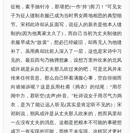
征袍，素手抽针冷，那堪把(一作‘持’)剪刀！”可见女
子为征人缝制衣服已成为当时男女两地相思的典型细
节。宋祁此诗却从反面写，说征人的新衣是他本人缝
制的(因为他离家太久了)，而自己当初为丈夫制做的
衣服早成为“故裳”，想必已经破旧，却再无人为他缝
补了。虽用典却比前人深入了一层，这也是宋诗中习
见的。最后四句乃驰骋想象，设想万里外吹来的北风
或许就是从自己丈夫那儿吹过来的吧，可是北风并未
传来任何音息。那么自己怀着满腹心事，空自徘徊而
向谁倾诉呢？这是反用杜甫《捣衣》的结尾：“用尽
闺中力，君听空(去声)外音。”杜诗说女子用尽气力捣
衣，是为了能让远人听见(其实是肯定听不见的)；宋
祁则说，朔风或许是从丈夫那儿吹来的，然而风里却
一点没有丈夫的消息。这都是把根本不可能的事硬想
成万一有实现的可能，而终于未实现。这样写才更衬