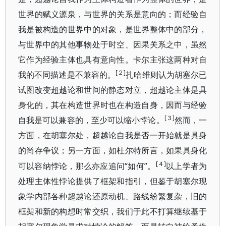
世界的赋义源泉，与世界的关系是意向的；而经验自
我是被构造的世界中的对象，是世界整体中的部分，
与世界中的其他事物处于时空、因果关系之中，虽然
它作为经验主体也具有意向性。卡尔主张这两种对自
[２]
我的不同描述是不兼容的。
扎哈维则认为胡塞尔已
试图改变超越论和世间的静态对立，超越论主体是具
身化的，其在构造世界时也在构造自身，因而与经验
[３]
自我是可以兼容的，至少可以缩小悖论。
然而，一
方面，在胡塞尔处，超越论自我是否一开
始就是具身
的尚存争议；另一方面，如杜尔特所言，如果具身化
[４]
“如何”。
可以容纳悖论，那么亦应追问
以上学者为
处理主体性悖论提供了框架和指引，但鉴于胡塞尔现
象学内部各种超越论还原动机、路线纷繁复杂，旧的
框架和新的构想时常交织，我们于此不打算继续基于