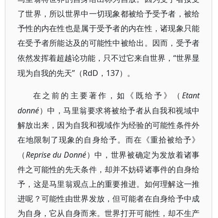
了世界，所以世界中一切现象都被给予受予者，被给
予性的内在性也是属于受予者的内在性，诸现象只能
在受予者所能达及的可能性中被给出。因而，受予者
“世界显
依然发挥着超越论功能，只不过它来自世界，
现为自我的先天”（RdD，137）。
Etant
在之前的主要著作，如《既给予》（
donné
）中，马里翁要求将被给予者从自我和视域中
解放出来，因为自我和视域作为经验的可能性条件外
在地限制了现象的自身给予。而在《重拾被给予》
Reprise
du Donné
（
）中，世界被确定为发放着诸事
件之可能性的先天条件，却并不妨碍诸事件的自身给
予，这是
马里翁观点上的重要推进。如何理解这一推
进呢？可能性由世界发放，但可能者在自身给予中成
为自身，它从自身而来。世界打开可能性，却不生产