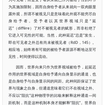
为其施加限制，因而自身给予者从来就向一双肉眼显
露外观，所谓不被视见只是意味着此外观不能穷尽自
身给予者。受予者以其世界
“延
视域只是
迟”（diffère）了对不被视见者的赋形，而非杜绝了
它进入可见性的可能。当然，此种延迟“总
”发生，
是
即在可见者之外总有尚未被视见者（RdD，145）。
相应地，始终将有可能的被给予者源源不断地达至可
见性，时间便得以流动。
因而，世界向来只作为世界视域被给予，起延迟
作用的世界视域是自身给予通向自身显示的通道，也
是自身给予与自身显示间的间距。此种间距保证了世
界与现象之自身，但通道意味着它们不在视域之外。
“阻抗”这种物理学的比喻来解释这种通道—间
不应以
距机制，而是这种机制本身才能解释“阻抗”。世界自