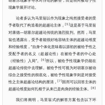
胡塞尔现象学寻求对悖论的解答，而是转向被给予性
现象学展开讨论。
论者多认为马里翁以作为现象之纯然接受者的受
[５]
予者取代了构造着的超越论主体，
这是基于马里翁
—胡塞尔超越论传统的激烈批判。然而，马里
对康德
翁也透露出，受予者能很好地容纳主体的超越论维度
和经验维度，“自身个体化意味着以源初的被给予性之
受配予者的名义（超越论性）在被给予者的中心处
[６]
（经验性）入局”。
所以，被给予性现象学仍能在
超越论传统中去理解。被给予性可视为对胡塞尔被动
综合之接受性的彻底化，被给予性现象学则是对接受
[７]
性之主体超越论结构的厘清，
因而可以回答主体的
[８]
超越论维度如何扎根于从来已是肉身的经验主体。
我们将阐明，马里翁式的解答方案包含以下环