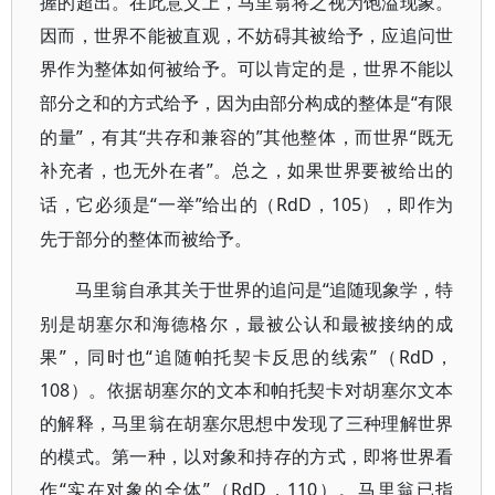
握的超出。在此意义上，马里翁将之视为饱溢现象。
因而，世界不能被直观，不妨碍其被给予，应追问世
界作为整体如何被给予。可以肯定的是，世界不能以
“有限
部分之和的方式给予，因为由部分
构成的整体是
的量”，有其“共存和兼容的”其他整体，而世界“既无
补充者，也无外在者”。总之，
如果世界要被给出的
“一举”给出的（RdD，105），即作为
话，它必须是
先于部分的整体而被给予。
“追随现象学，特
马里翁自承其关于世界的追问是
别是胡塞尔和海德格尔，最被公认和最被接纳的成
果”，同时也“追随帕托契卡反思的线索”（RdD，
108）。依据胡塞尔的文本和帕托契卡对胡塞尔文本
的解释，马里翁在胡塞尔思想中发现了三种理解世界
的模式。第一种，以对象和持存的方式，即将世界看
作“实在对象的全体”（RdD，110）。马里翁已指