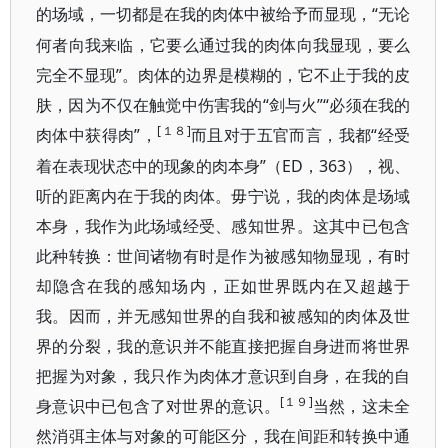
“无论
的场域，一切都是在我的肉体中被给予而显现，
何者向我来临，它要么通过我的肉体向我显现，要么
完全不显现”。肉体的边界是模糊的，它不止于我的皮
肤，因为不仅在触觉中伤害我的“剑与火”“必须在我的
[１８]
肉体中获得肉”，
“经受
而且
对于五官而言，我都
着在表现状态中的现象的肉本身”（ED，363），视、
听的距离内在于我的肉体。
毋宁说，我的肉体是场域
本身，我作为此场域经受、感知世界。这其中已包含
此种转换：世间诸物有时是作为被感知物显现，有时
却隐含在我的感知场内，正如世界既内在又超越于
我。因而，并无感知世界的自我和被感知的肉体及世
界的分裂，我的意识并不能直接把握自身进而将世界
把握为对象，我只作为肉体才意识到自身，在我的自
[１９]
身意识中已包含了对世界的意识。
当然，这未全
然消弭主体与对象的可能区分，我在间距和转换中通