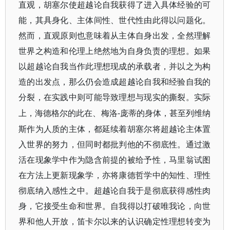
直观，胡塞尔使超越论自我获得了进入具体经验的可
能，其具身化、主体间性、世代性由此得以问题化。
然而，直观原则也意味着从主体自身出发，全然理解
世界之构造和伦理上绝然地为自身负责的理想。如果
以超越论自我当作此理想现成的承载者，并以之为构
造的出发点，那么仍会造成超越论自我和经验自我的
分裂，在实践中则可能导致理想与现实的撕裂。实际
-庞蒂的身体，甚至列维纳
上，海德格尔的此在、梅洛
斯作为人质的主体，都延续着胡塞尔将超越论主体置
入世界的努力，但同时都批判他的不彻底性。通过激
活在现象学中作为隐含前提的被给予性，马里翁试图
在方法上更新现象学，亦将康德哲学中的知性、理性
彻底纳入感性之中。超越论自我于是彻底获得感性肉
身，它接受生命和世界。自我得以打破唯我论，向世
界和他人开放，笛卡尔以来的认识确定性理想转变为