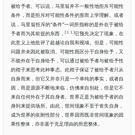
被给予者。可以说，马里翁并不一般性地拒斥可能性
条件，而是拒斥对可能性条件的形而上学理解。或者
“条件”一词所指称的是
说，马里翁拒斥的
外在于被给
[１１]
予者而为其前提的东西，
它预先决定了现象，在
此意义上他批评了超越论自我和视域。但是，
可能性
问题并未因此被取消。可能性既区分于自身给予，又
不能外在于自身给予，可以通过被给予者与被给予性
的褶子来思考此种事态。此褶子保证了被给予者只从
自身而来，但它又并非只是一个单纯的事实，或者自
因，而是源源不断地来临，仿佛来自别处，但是它不
来自任何外在于其自身者。世界正是为被给予者的自
身到来提供场所。由此，世间现象不至于丧失自身，
成为世界的依附性部分，世界因而既非世间现象的因
果性整体，亦非基于充足理由的所思整体。