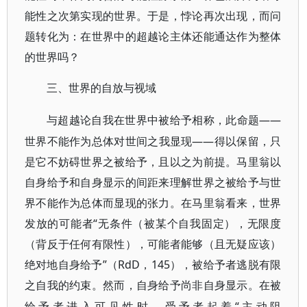
能性之次第实现的世界。于是，悖论再次出现，而问
题转化为：在世界中的超越论主体还能通达作为整体
的世界吗？
三、世界的自放与视域
——
与超越论自我在世界中被给予相称，此命题
世界不能作为总体对世间之我显现——得以保留，只
是它不妨碍世界之被给予，且以之为前提。马里翁以
自身给予和自身显示的间距来理解世界之被给予与世
界不能作为总体而显现的张力。在马里翁看来，世界
发放的可能者“无条件（被某个自我固定），无限度
（背反于任何有限性），可能者能够（且无疑应该）
绝对地自身给予”（RdD，145），被给予者逃脱有
限
之自我的约束。然而，自身给予尚非自身显示。在被
“主动阻
给予者进入可见性时，受予者起着