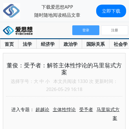
下载爱思想APP
立即下载
随时随地阅读精品文章
登录
注册
首页
法学
经济学
政治学
国际关系
社会学
董俊：受予者：解答主体性悖论的马里翁式方
案
选择字号：
大
中
小
本文共阅读 1330 次 更新时间：
2026-05-29 16:18
进入专题：
超越论
主体性悖论
受予者
马里翁式方
案