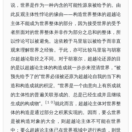
说，世界是作为一种内含的可能性源泉被给予的。
由
——构造世界整体的超越论
此反观主体性悖论的缘由
主体不能成为世界整体的部分，因为接受世界的受予
者所面对的世界整体并非作为部分之总和的整体，所
以悖论可以被避免。这依赖于马里翁以被给予而非直
观来理解世界之经验。于此，亦可比较马里翁与胡塞
尔超越论取径之不同。对于胡塞尔，超越论还原的目
的是以超越论主体的构造成就一步步来澄清世界，“被
预先给予了的”世界必须被还原
为超越论自我的当下构
“世界是一个由意向上有所成就
造和构造成就的积淀。
的主体性的普遍关联形成的、总是已经生成并且继续
[１０]
生成的构成物”。
就此而言，超越论主体对世界整
体的构造是通过部分之积累
实现的。因而，要么世界
是被构造对象的大全，则超越论主体不可能在世界
中；要么超越论主体已在世界视域中进行构造，则世