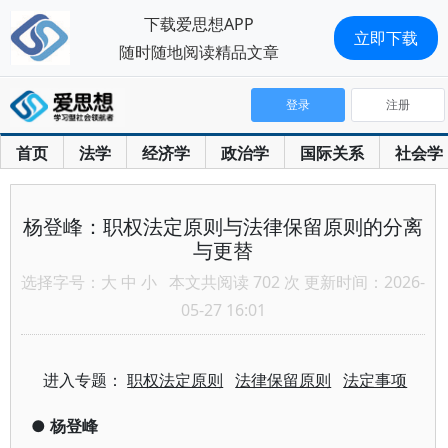
下载爱思想APP
立即下载
随时随地阅读精品文章
登录
注册
首页
法学
经济学
政治学
国际关系
社会学
杨登峰：职权法定原则与法律保留原则的分离
与更替
选择字号：
大
中
小
本文共阅读 702 次 更新时间：2026-
05-27 16:01
进入专题：
职权法定原则
法律保留原则
法定事项
●
杨登峰