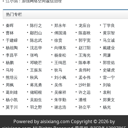
江小涓：加强网络空间诚信治理
热门专栏
秦晖
陈行之
郑永年
龙应台
丁学良
曹林
鄢烈山
傅国涌
陈嘉映
黄宗智
于建嵘
陈志武
徐贲
郭宇宽
马立诚
杨祖陶
沈志华
向继东
赵汀阳
戴建业
李昌平
张鸣
杨奎松
王海光
周濂
杨鹏
邓晓芒
王缉思
陈奉孝
郭世佑
马玲
王振东
狄马
袁伟时
史啸虎
熊培云
秋风
刘小枫
孟令伟
雷一宁
周枫
蒋兆勇
吴伟
沙叶新
刘瑜
葛剑雄
储昭根
吴稼祥
许之远
袁刚
杨小凯
吴励生
朱学勤
潘维
郑秉文
莫于川
羽之野
谢志浩
孙立平
杨光
Powered by aisixiang.com Copyright © 2026 by