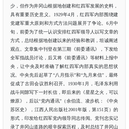
少，但作为井冈山根据地创建和红四军发展的史料，
具有重要历史意义。
1929年4月，红四军内部围绕建
党建军重大原则和方式方法问题展开了争论。6月中
旬，前委为了统一认识安排红四军领导人以写文章的
方式，总结根据地创建以来的经验和教训，坦诚阐述
观点。文章集中刊登在第三期《前委通讯》，下发给
全军指战员讨论，后又将《前委通讯》等材料上报中
央，让中央及时准确了解红四军内部真实的思想状
况。中央先后起草了“八月指示”和“九月来信”，最终
促成了古田会议胜利召开。1930年1月，毛泽东利用
战斗间隙写下一封长信，即后来的《星星之火，可以
燎原》，后以“党内通讯”（余伯流、凌步机：《中央
苏区史》，江西人民出版社2001年版，第151页）的
形式，印发给红四军党内领导同志传阅。党刊忠实记
录了井冈山道路的艰辛探索历程，及时总结了井冈山