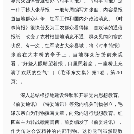
界民众团体普遍创办《时事简报》。《时事简报》是
一种手抄大张壁报，一般每周编写并张贴，内容是报
道当地群众斗争、红军工作和国内外政治消息。《时
事简报》很快普及为工农群众看得懂、喜欢读的通俗
报纸，改变了农村根据地消息不通、群众见闻闭塞的
状况。有一次，红军攻占大余县城，将《时事简报》
张贴在大木桥的亭子上，当地群众纷纷前来观
看，“好些人眼睛望着报，口里照着念，一座桥上充
满了欢跃的空气”（《毛泽东文集》第1卷，第261
页）。
深入总结根据地建设经验和开展党内思想教育。
《前委通讯》《特委通讯》等党内机关刊物创立，毛
泽东亲自为刊物撰写文章，向党内进行思想教育。红
四军主力转战赣南闽西，前委编发了《前委通讯》，
作为传达会议精神的内部刊物。这份党刊虽然期数