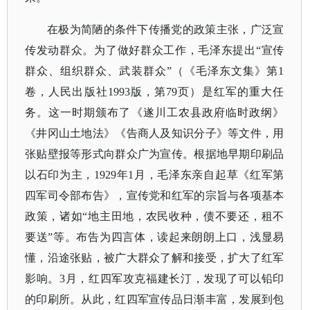
在极为简陋的条件下传播党的政策主张，广泛宣
传发动群众。为了做好群众工作，毛泽东提出
“宣传
群众、组织群众、武装群众”（《毛泽东文集》第1
卷，人民出版社1993版，第79页）是红军的重大任
务。这一时期颁布了《遂川工农县政府临时政纲》
《井冈山土地法》《告商人及知识分子》等文件，用
张贴壁报等形式向群众广为宣传。根据地早期印刷品
以石印为主，1929年1月，毛泽东亲自起草《红军第
四军司令部布告》，宣传党和红军的宗旨与各项基本
政策，诸如“地主田地，农民收种，债不要还，租不
要送”等。布告为四言体，读起来朗朗上口，浅显易
懂，沿途张贴，被广大群众了解和接受，扩大了红军
影响。3月，红四军攻克福建长汀，发现了可以铅印
的印刷所。从此，红四军宣传品日渐丰富，发展到包