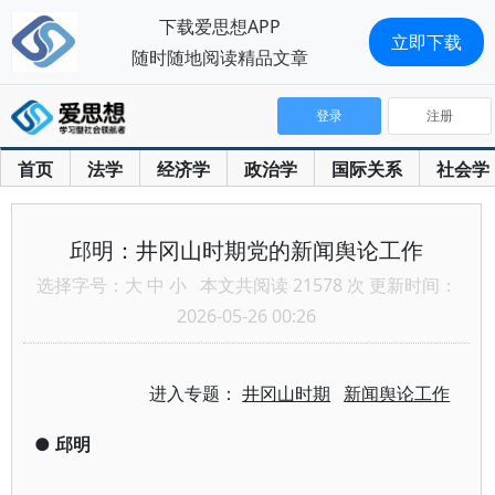
下载爱思想APP
立即下载
随时随地阅读精品文章
登录
注册
首页
法学
经济学
政治学
国际关系
社会学
邱明：井冈山时期党的新闻舆论工作
选择字号：
大
中
小
本文共阅读 21578 次 更新时间：
2026-05-26 00:26
进入专题：
井冈山时期
新闻舆论工作
●
邱明