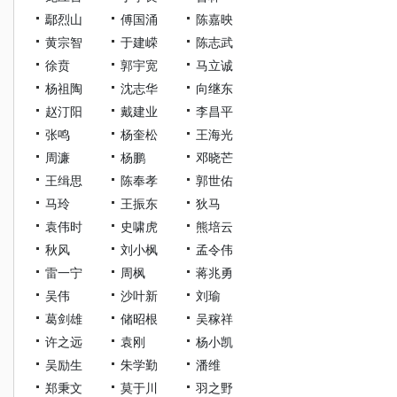
鄢烈山
傅国涌
陈嘉映
黄宗智
于建嵘
陈志武
徐贲
郭宇宽
马立诚
杨祖陶
沈志华
向继东
赵汀阳
戴建业
李昌平
张鸣
杨奎松
王海光
周濂
杨鹏
邓晓芒
王缉思
陈奉孝
郭世佑
马玲
王振东
狄马
袁伟时
史啸虎
熊培云
秋风
刘小枫
孟令伟
雷一宁
周枫
蒋兆勇
吴伟
沙叶新
刘瑜
葛剑雄
储昭根
吴稼祥
许之远
袁刚
杨小凯
吴励生
朱学勤
潘维
郑秉文
莫于川
羽之野