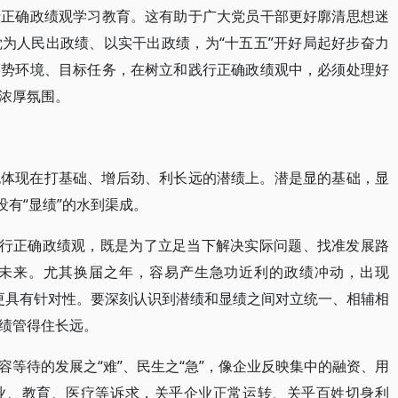
行正确政绩观学习教育。这有助于广大党员干部更好廓清思想迷
为人民出政绩、以实干出政绩，为“十五五”开好局起好步奋力
形势环境、目标任务，在树立和践行正确政绩观中，必须处理好
浓厚氛围。
也体现在打基础、增后劲、利长远的潜绩上。潜是显的基础，显
没有“显绩”的水到渠成。
践行正确政绩观，既是为了立足当下解决实际问题、找准发展路
未来。尤其换届之年，容易产生急功近利的政绩冲动，出现
就更具有针对性。要深刻认识到潜绩和显绩之间对立统一、相辅相
绩管得住长远。
等待的发展之“难”、民生之“急”，像企业反映集中的融资、用
业、教育、医疗等诉求，关乎企业正常运转、关乎百姓切身利