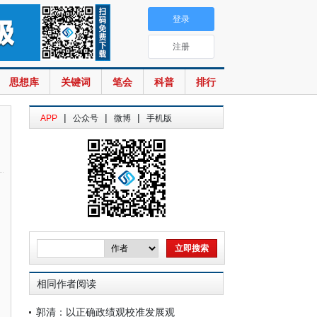
登录
注册
思想库
关键词
笔会
科普
排行
|
|
|
APP
公众号
微博
手机版
相同作者阅读
郭清：以正确政绩观校准发展观