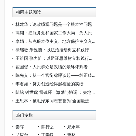
相同主题阅读
林建华：论政绩观问题是一个根本性问题
高翔：把服务党和国家工作大局 为人民做学问作为真正的政绩
李娟：从克服本位主义、地方保护主义入手端正政绩观
徐继敏 朱昱衡：以法治推动树立和践行正确政绩观
王维国 张力旌：以辩证思维树立和践行正确政绩观
翟国强：人民群众是政绩的最终评判者
陈先义：从一个官衔称呼谈起——纠正畸形政绩观和“官本位”思想
李君如：努力创造经得起检验的实绩
陆铭 钟世虎 雷镇环：激励与协调 ：央地关系的空间政治经济学
王思林：被毛泽东同志赞誉为“全国最进步的地方”
热门专栏
秦晖
陈行之
郑永年
龙应台
丁学良
曹林