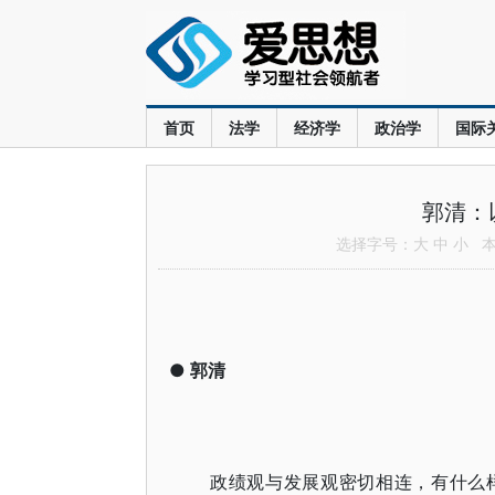
首页
法学
经济学
政治学
国际
郭清：
选择字号：
大
中
小
本文
●
郭清
政绩观与发展观密切相连，有什么