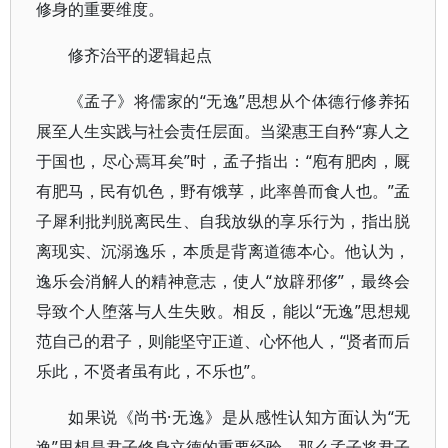
修身的重要维度。
修齐治平的逻辑起点
《孟子》将儒家的“无逸”思想从个体德行修养拓
展至人生实践与社会责任层面。当梁惠王自矜“寡人之
于国也，尽心焉耳矣”时，孟子指出：“庖有肥肉，厩
有肥马，民有饥色，野有饿莩，此率兽而食人也。”孟
子犀利批判脱离民生、自我放纵的享乐行为，指出脱
离现实、沉溺逸乐，本质是背离道德本心。他认为，
逸乐会消解人的精神意志，使人“放辟邪侈”，最终会
导致个人堕落与人生失败。相反，能以“无逸”思想规
范自己的君子，则能坚守正道、心怀他人，“贤者而后
乐此，不贤者虽有此，不乐也”。
如果说《尚书·无逸》是从感性认知方面认为“无
逸”思想是君子修身立德的重要经验，那么孟子将君子