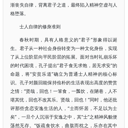
渐丧失自律，背离君子之道，最终陷入精神空虚与人
格堕落。
士人自律的修身准则
春秋时期，具有人格意义的“君子”形象得以诞
生。君子从一种社会身份转变为一种文化身份，实现
了从上位阶层向平民阶层的拓展。面对当时礼崩乐坏
的时代困境，孔子提出“君子食无求饱，居无求安”的
命题，将“安贫乐道”确立为普通士人精神的核心标
识。孔子对颜回能保持俭朴的生活表现出高度的赞赏
之情：“贤哉，回也！一箪食，一瓢饮，在陋巷，人不
堪其忧，回也不改其乐。贤哉，回也！”同时，他还批
评那些贪恋安逸生活的人，“士而怀居，不足以为士
矣”，一旦个人沉溺于安逸之中，其“士”之精神风貌便
荡然无存。“饭疏食饮水，曲肱而枕之，乐亦在其中