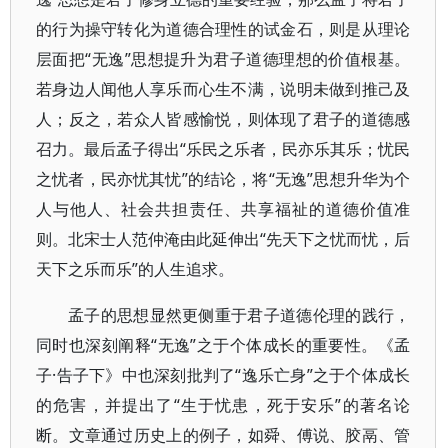
的行为操守转化为道德合理性的试金石，则是从理论
层面把“无逸”思想提升为君子道德理想的价值根基。
若身边人闻他人享乐而心生不满，说明未做到推己及
人；反之，若众人皆感愉悦，则体现了君子的道德感
召力。最后孟子得出“乐民之乐者，民亦乐其乐；忧民
之忧者，民亦忧其忧”的结论，将“无逸”思想升华为个
人与他人、社会共担责任、共享福祉的道德价值准
则。北宋士人范仲淹由此延伸出“先天下之忧而忧，后
天下之乐而乐”的人生追求。
孟子的思想显然更侧重于君子道德伦理的践行，
同时也深刻阐释“无逸”之于个体成长的重要性。《孟
子·告子下》中也深刻批判了“逸乐亡身”之于个体成长
的危害，并提出了“生于忧患，死于安乐”的著名论
断。文章通过历史上的例子，如舜、傅说、胶鬲、管