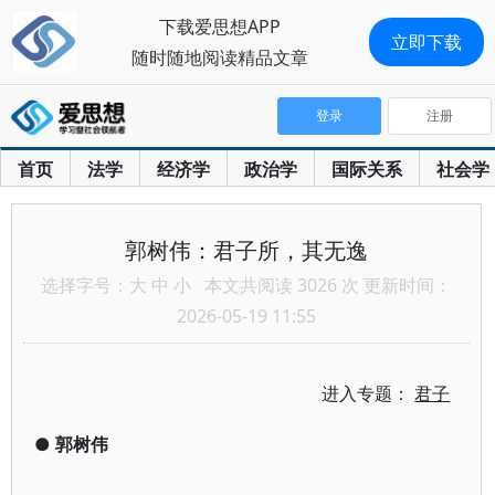
下载爱思想APP
立即下载
随时随地阅读精品文章
登录
注册
首页
法学
经济学
政治学
国际关系
社会学
郭树伟：君子所，其无逸
选择字号：
大
中
小
本文共阅读 3026 次 更新时间：
2026-05-19 11:55
进入专题：
君子
●
郭树伟