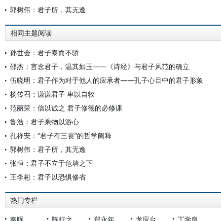
郭树伟：君子所，其无逸
相同主题阅读
孙世会：君子泰而不骄
邵杰：言念君子，温其如玉——《诗经》与君子风范的确立
伍晓明：君子作为对于他人的应承者——孔子心目中的君子形象
杨传召：谦谦君子 卑以自牧
范丽荣：信以诚之 君子修德的必修课
鲁浩：君子乘物以游心
孔祥安：“君子有三畏”的哲学阐释
郭树伟：君子所，其无逸
张恒：君子不立于危墙之下
王李彬：君子以恐惧修省
热门专栏
秦晖
陈行之
郑永年
龙应台
丁学良