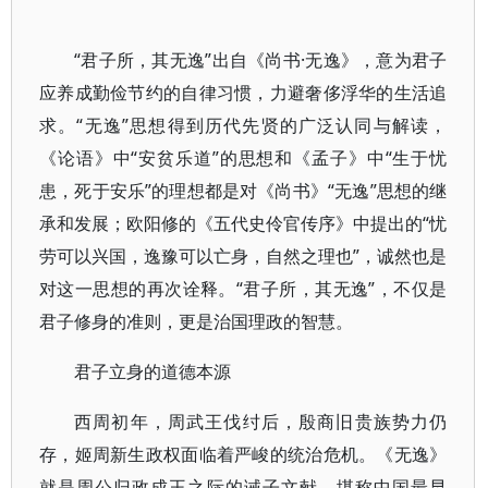
“君子所，其无逸”出自《尚书·无逸》，意为君子
应养成勤俭节约的自律习惯，力避奢侈浮华的生活追
求。“无逸”思想得到历代先贤的广泛认同与解读，
《论语》中“安贫乐道”的思想和《孟子》中“生于忧
患，死于安乐”的理想都是对《尚书》“无逸”思想的继
承和发展；欧阳修的《五代史伶官传序》中提出的“忧
劳可以兴国，逸豫可以亡身，自然之理也”，诚然也是
对这一思想的再次诠释。“君子所，其无逸”，不仅是
君子修身的准则，更是治国理政的智慧。
君子立身的道德本源
西周初年，周武王伐纣后，殷商旧贵族势力仍
存，姬周新生政权面临着严峻的统治危机。《无逸》
就是周公归政成王之际的诫子文献，堪称中国最早