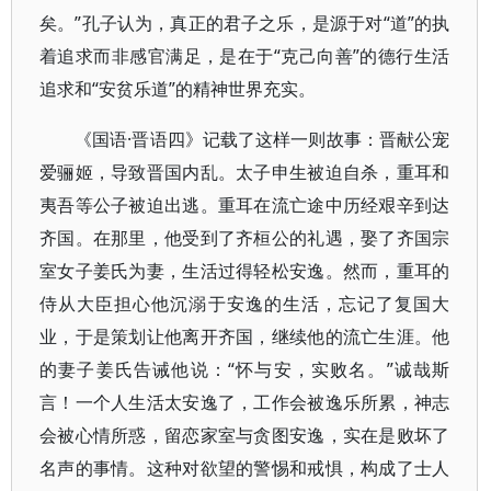
矣。”孔子认为，真正的君子之乐，是源于对“道”的执
着追求而非感官满足，是在于“克己向善”的德行生活
追求和“安贫乐道”的精神世界充实。
《国语·晋语四》记载了这样一则故事：晋献公宠
爱骊姬，导致晋国内乱。太子申生被迫自杀，重耳和
夷吾等公子被迫出逃。重耳在流亡途中历经艰辛到达
齐国。在那里，他受到了齐桓公的礼遇，娶了齐国宗
室女子姜氏为妻，生活过得轻松安逸。然而，重耳的
侍从大臣担心他沉溺于安逸的生活，忘记了复国大
业，于是策划让他离开齐国，继续他的流亡生涯。他
的妻子姜氏告诫他说：“怀与安，实败名。”诚哉斯
言！一个人生活太安逸了，工作会被逸乐所累，神志
会被心情所惑，留恋家室与贪图安逸，实在是败坏了
名声的事情。这种对欲望的警惕和戒惧，构成了士人