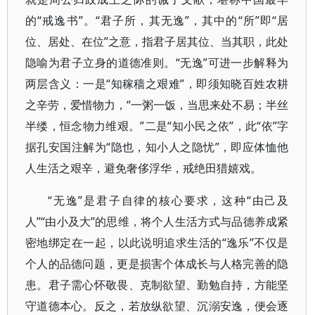
的“戒逸书”。“君子所，其无逸”，其中的“所”即“居
位、居处、在位”之意，指君子居其位、当其职，此处
隐喻为君子立身的道德准则。“无逸”可进一步解释为
两层含义：一是“知稼穑之艰难”，即须知晓百姓农耕
之辛劳，爱惜物力，“一粥一饭，当思来处不易；半丝
半缕，恒念物力维艰。”二是“知小民之依”，此“依”字
据孔安国注解为“隐也，知小人之隐忧”，即应体恤他
人生活之艰辛，避免奢侈浮华，戒绝田猎嬉戏。
“无逸”是君子自律的核心要求，这种“由己及
人”“由小及大”的思维，将个人生活方式与品德养成紧
密地绑定在一起，以此说明追求生活的“逸乐”不仅是
个人的品德问题，更是损害个体成长与人格完善的隐
患。君子需心怀敬畏、克制欲望、勤勉自持，方能坚
守道德本心。反之，若放纵欲望、沉溺安逸，便会逐