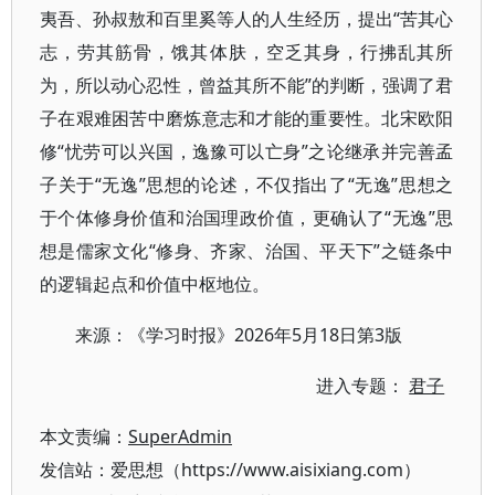
夷吾、孙叔敖和百里奚等人的人生经历，提出“苦其心
志，劳其筋骨，饿其体肤，空乏其身，行拂乱其所
为，所以动心忍性，曾益其所不能”的判断，强调了君
子在艰难困苦中磨炼意志和才能的重要性。北宋欧阳
修“忧劳可以兴国，逸豫可以亡身”之论继承并完善孟
子关于“无逸”思想的论述，不仅指出了“无逸”思想之
于个体修身价值和治国理政价值，更确认了“无逸”思
想是儒家文化“修身、齐家、治国、平天下”之链条中
的逻辑起点和价值中枢地位。
来源：《学习时报》2026年5月18日第3版
进入专题：
君子
本文责编：
SuperAdmin
发信站：爱思想（https://www.aisixiang.com）