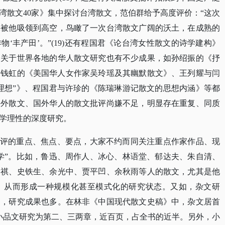
湾散文40家》集中探讨台湾散文，范伯群给予高度评价：“这次
像被他吸领到高空，鸟瞰了一次台湾散文广阔的沃土，在成熟的
‘丰产田’。”(19)还有程国君《论台湾女性散文的诗学建构》
。关于世界各地的华人散文研究也有不少成果，如孙绍振的《抒
、钱虹的《美国华人女作家吴玲瑶及其幽默散文》、王列耀与闫
理想”》、程国君与许珍的《陈瑞琳游记散文的思想内涵》等都
海外散文、国外华人的散文批评尚嫌不足，明显存在重复、同质
学理性的深度研究。
批评的重点、焦点、要点，大家不约而同关注重点作家作品、现
学”。比如，鲁迅、周作人、冰心、林语堂、郁达夫、朱自清、
曾祺、史铁生、余光中、贾平凹、余秋雨等人的散文，尤其是他
，从而形成一种规模化甚至模式化的研究状态。又如，杂文研
尚，研究成果也多。在林非《中国现代散文史稿》中，杂文居首
；小品文研究为第二、三两章，近百页，占全书的近半。另外，小