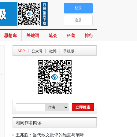
登录
注册
思想库
关键词
笔会
科普
排行
|
|
|
APP
公众号
微博
手机版
相同作者阅读
王兆胜：当代散文批评的维度与阐释