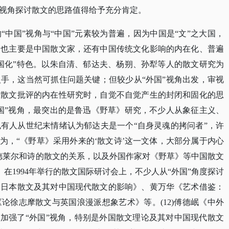
视角探讨散文的思路值得给予充分肯定。
的
“中国”视角与“中国”元素较为普遍，因为中国是“文”之大国，
象也主要是中国散文家，还有中国传统文化影响的内在化、普遍
国化”特色。以朱自清、郁达夫、杨朔、孙犁等人的散文研究为
手，这当然可抓住问题关键；但较少从“外国”视角出发，审视
重散文批评的内在性研究时，自觉不自觉产生的封闭和固化的思
国”视角，最突出的是鲁迅《野草》研究，不少人从象征主义、
有人从世纪末情绪认为郁达夫是一个“自身灵魂的拷问者”，许
为，“《野草》采用外来的‘散文诗’这一文体，大部分属于内心
德莱尔和诗的散文的关系，以及外国作家对《野草》等中国散文
。在1994年举行的散文国际研讨会上，不少人从“外国”角度探讨
《日本散文及其对中国现代散文的影响》、黄万华《艺术借鉴：
论徐志摩散文与英国浪漫派想象艺术》等。(12)傅德岷《中外
，加强了“外国”视角，特别是外国散文理论及其对中国现代散文