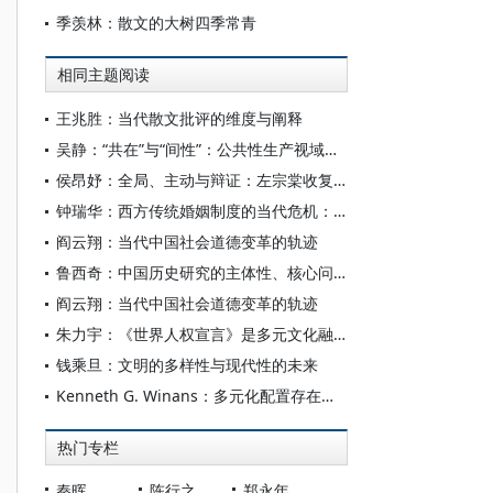
季羡林：散文的大树四季常青
相同主题阅读
王兆胜：当代散文批评的维度与阐释
吴静：“共在”与“间性”：公共性生产视域下城市活力的哲学反思
侯昂妤：全局、主动与辩证：左宗棠收复新疆的战略观
钟瑞华：西方传统婚姻制度的当代危机：历史溯源与法治回应
阎云翔：当代中国社会道德变革的轨迹
鲁西奇：中国历史研究的主体性、核心问题与基本路径
阎云翔：当代中国社会道德变革的轨迹
朱力宇：《世界人权宣言》是多元文化融通的范本
钱乘旦：文明的多样性与现代性的未来
Kenneth G. Winans：多元化配置存在的五大误区
热门专栏
秦晖
陈行之
郑永年