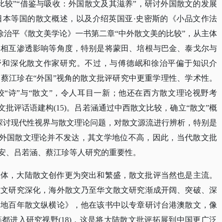
比较”“借鉴与吸收：外国散文及其滋养”，研讨外国散文的发展
日本等国的散文概述，以及介绍英国亚·史密斯的《小品文作法
有徐治平《散文美学论》一书第二章“中外散文美的比较”，从主体
的相互渗透影响等角度，特别是将蒙田、培根与巴金、泰戈尔与
视野和深化散文作家研究。不过，与傅德岷和徐治平偏于知识介
蔡江珍在“外国”视角的散文批评研究中更重学理性、学术性。
“诗”与“散文”，令人耳目一新；他还在西方散文理论视野考
文批评话语建构(15)。吕若涵通过中西散文比较，确立“散文”概
视野探讨现代性视界与散文理论问题，对散文源流进行辨析，特别是
由于外国散文理论并不发达，其文学地位不高，因此，当代散文批
科安、吕若涵、蔡江珍等人研究的重要性。
主体，大陆散文创作更为突出和繁盛，散文批评当然也是主流。
散文研究深化，海外散文乃至华文散文研究渐成开阔、突破、深
四地百年散文纵横论》，他在该书中以专章研讨台港澳散文，像
等都进入研究视野
(18)，这是将大陆散文批评拓展到中国更广泛