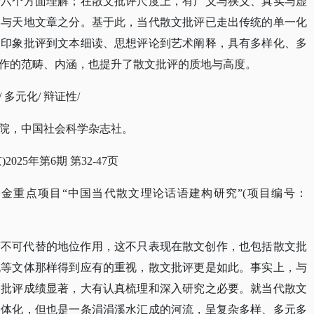
论六个方面理解；在散文批评尺度上，有广义与狭义、真实与虚
学与天地文章之分。基于此，当代散文批评已走出传统的单一化
、印象批评到文本细读、思想评论到艺术阐释，具有多样化、多
作的范畴、内涵，也提升了散文批评的质地与高度。
/ 多元化/ 辩证性/
院，中国社会科学杂志社。
京)2025年第6期 第32-47页
基金重点项目
“中国当代散文理论话语建构研究”(项目编号：
有不可代替的地位作用，这不只表现在散文创作，也包括散文批
说等文体那样得到应有的重视，散文批评更是如此。事实上，与
文批评成绩显著，大有认真梳理和深入研究之必要。就当代散文
个体化，但也是一条涓涓溪水汇成的河流，呈复杂多样、多元多