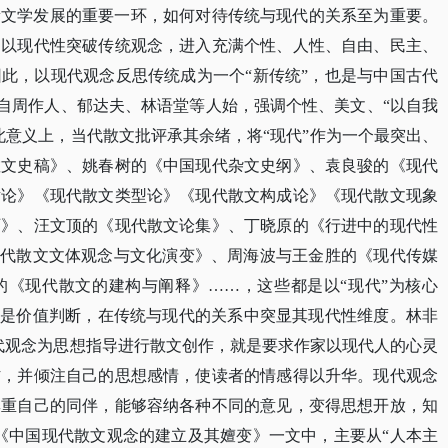
新文学发展的重要一环，如何对待传统与现代的关系至为重要。
，以现代性突破传统观念，进入充满个性、人性、自由、民主、
因此，以现代观念反思传统成为一个
“新传统”，也是与中国古代
，自周作人、郁达夫、林语堂等人始，强调个性、美文、“以自我
此意义上，当代散文批评承其余绪，将“现代”作为一个最突出、
散文史稿》、姚春树的《中国现代杂文史纲》、袁良骏的《现代
横论》《现代散文类型论》《现代散文构成论》《现代散文现象
石》、汪文顶的《现代散文论集》、丁晓原的《行进中的现代性
现代散文文体观念与文化演变》、周海波与王金胜的《现代传媒
的《现代散文的建构与阐释》……，这些都是以“现代”为核心
又是价值判断，在传统与现代的关系中突显其现代性维度。林非
代观念为思想指导进行散文创作，就是要求作家以现代人的心灵
材，并倾注自己的思想感情，使读者的情感得以升华。现代观念
尊重自己的同伴，能够容纳各种不同的意见，变得思想开放，知
《中国现代散文观念的建立及其嬗变》一文中，主要从“人本主