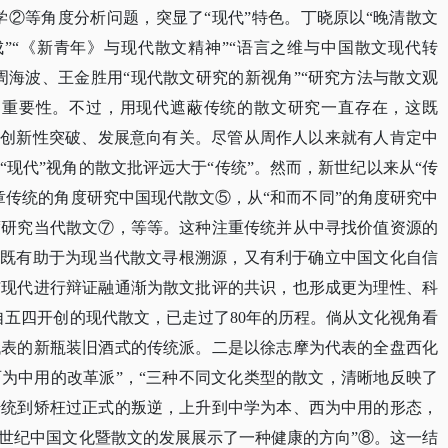
学②等角度分析问题，突显了“现代”特色。丁晓原以“晚清散文
成”“《新青年》与现代散文精神”“语言之维与中国散文现代转
周海波、王金胜用“现代散文研究的新视角”“研究方法与散文观
度的重要性。不过，用现代遮蔽传统的散文研究一直存在，这既
的创新性突破、发展意向有关。尽管从周作人以来就有人肯定中
现代”视角的散文批评远大于“传统”。然而，新世纪以来从“传
章传统的角度研究中国现代散文⑤，从“和而不同”的角度研究中
度研究当代散文⑦，等等。这种注重传统并从中寻找价值资源的
，既有助于为现当代散文寻根溯源，又有利于确立中国文化自信
与现代进行辩证融通渐为散文批评的共识，也形成更为理性、科
自五四开创的现代散文，已走过了80年的历程。倘从文化视角看
代表的新瓶装旧酒式的传统派。二是以徐志摩为代表的全盘西化
为中用的改革派”，“三种不同文化类型的散文，清晰地反映了
传统到矫枉过正式的叛逆，上升到中学为本、西为中用的形态，
1世纪中国文化暨散文的发展展示了一种健康的方向”⑧。这一结