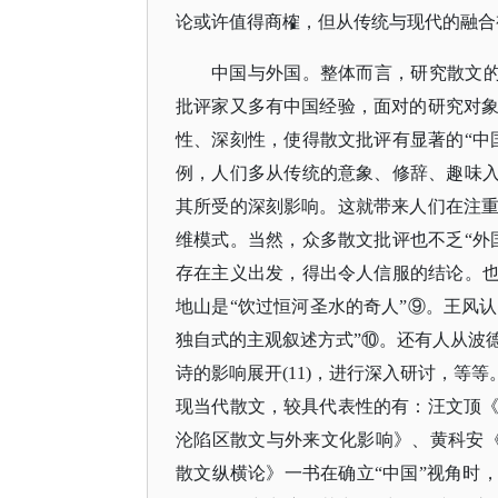
论或许值得商榷，但从传统与现代的融合
中国与外国。整体而言，研究散文
批评家又多有中国经验，面对的研究对
性、深刻性，使得散文批评有显著的“中
例，人们多从传统的意象、修辞、趣味入
其所受的深刻影响。这就带来人们在注
维模式。当然，众多散文批评也不乏“外
存在主义出发，得出令人信服的结论。也
地山是“饮过恒河圣水的奇人”⑨。王风认
独自式的主观叙述方式”⑩。还有人从波
诗的影响展开(11)，进行深入研讨，等等
现当代散文，较具代表性的有：汪文顶
沦陷区散文与外来文化影响》、黄科安《
散文纵横论》一书在确立“中国”视角时