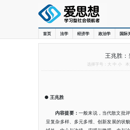
首页
法学
经济学
政治学
国际
王兆胜：
选择字号：
大
中
小
本文
●
王兆胜
内容提要：
一般来说，当代散文批
呈复杂多样、多元多维、创新发展的状