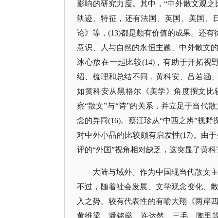
影响的研究力度。其中，“中外散文观之
轨迹、特征，还有法国、英国、美国、
论》等，(13)都是颇有价值的成果。还
意识、人与自然的永恒主题、中外散文
冰心放在一起比较(14)，有助于开拓
绍、梳理和总结不同，黄科安、吕若涵、
如黄科安从黑格尔《美学》角度撰文比较
察“散文”与“诗”的关系，并立足于当代散
念的异同(16)。蔡江珍从“中西之辨”
对中外小品的比较颇有启发性(17)。
评的“外国”视角相对缺乏，这突显了黄
大陆与域外。作为中国现当代散文
不过，随着社会发展、文学观念变化、
入之势。较有代表性的有喻大翔《两岸
黄维梁、潘铭燊、许达然、三毛、陶里