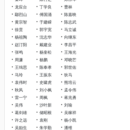
龙应台
丁学良
曹林
鄢烈山
傅国涌
陈嘉映
黄宗智
于建嵘
陈志武
徐贲
郭宇宽
马立诚
杨祖陶
沈志华
向继东
赵汀阳
戴建业
李昌平
张鸣
杨奎松
王海光
周濂
杨鹏
邓晓芒
王缉思
陈奉孝
郭世佑
马玲
王振东
狄马
袁伟时
史啸虎
熊培云
秋风
刘小枫
孟令伟
雷一宁
周枫
蒋兆勇
吴伟
沙叶新
刘瑜
葛剑雄
储昭根
吴稼祥
许之远
袁刚
杨小凯
吴励生
朱学勤
潘维