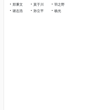
郑秉文
莫于川
羽之野
谢志浩
孙立平
杨光