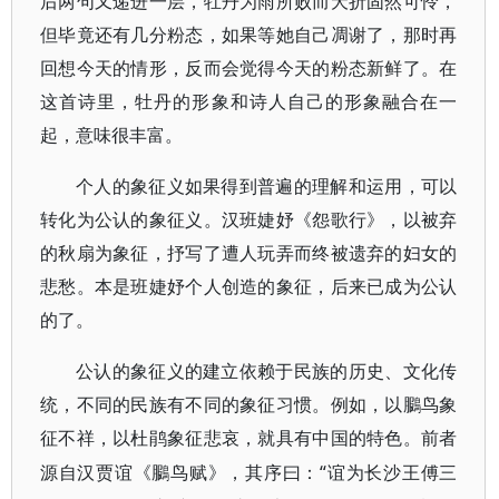
后两句又递进一层，牡丹为雨所败而夭折固然可怜，
但毕竟还有几分粉态，如果等她自己凋谢了，那时再
回想今天的情形，反而会觉得今天的粉态新鲜了。在
这首诗里，牡丹的形象和诗人自己的形象融合在一
起，意味很丰富。
个人的象征义如果得到普遍的理解和运用，可以
转化为公认的象征义。汉班婕妤《怨歌行》，以被弃
的秋扇为象征，抒写了遭人玩弄而终被遗弃的妇女的
悲愁。本是班婕妤个人创造的象征，后来已成为公认
的了。
公认的象征义的建立依赖于民族的历史、文化传
统，不同的民族有不同的象征习惯。例如，以
鵩
鸟象
征不祥，以杜鹃象征悲哀，就具有中国的特色。前者
“谊为长沙王傅三
源自汉贾谊《
鵩
鸟赋》，其序曰：