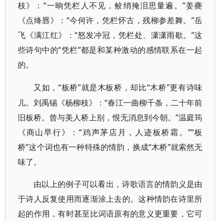
枝》：“一晌凭栏人不见，鲛绡掩泪思量遍。”姜夔
《点绛唇》：“今何许，凭栏怀古，残柳参差舞。”岳
飞《满江红》：“怒发冲冠，凭栏处、潇潇雨歇。”这
些诗句中的“凭栏”都是和某种激动的感情联系在一起
的。
“板桥”就是木板桥，却比“木桥”更有诗味
又如，
儿。刘禹锡《杨柳枝》：“春江一曲柳千条，二十年前
旧板桥。曾与美人桥上别，恨无消息到今朝。”温庭筠
《商山早行》：“鸡声茅店月，人迹板桥霜。”“板
桥”这个词也有一种特殊的情韵，换成“木桥”就索然无
味了。
由以上的例子可以看出，诗歌语言的情韵义是由
于诗人反复使用而逐渐涂上去的。这种情韵在诗里所
起的作用，有时甚至比词语原有的意义更重要，它可