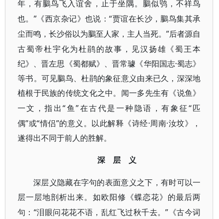
年，有
鵩
鸟飞入谊舍，止于坐隅。
鵩
似鸮，不祥鸟
”《西京杂记》也说：“贾谊在长沙，
也。
鵩
鸟集其承
”后者源自
尘而鸣，长沙俗以为
鵩
至人家，主人当死。
古蜀帝杜宇化为杜鹃的故事，见汉扬雄《蜀王本
纪》、晋左思《蜀都赋》、晋常璩《华阳国志·蜀志》
等书。可见
鵩
鸟、杜鹃的象征意义由来已久，深深地
植根于民族的传统文化之中。闻一多先生有《说鱼》
“鱼”在古代是一种隐语，有象征“匹
一文，指出
偶”或“情侣”的意义。以此解释《诗经·周南·汝坟》，
遂得出不同于前人的胜解。
深 层 义
深层义隐藏在字句的表面意义之下，有时可以一
层一层地剖析出来。如欧阳修《蝶恋花》的最后两
“泪眼问花花不语，乱红飞过秋千去。”《古今词
句：