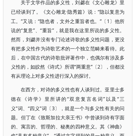
关于文学作品的多义性，刘勰在《文心雕龙》里
·隐秀篇》说：“隐以复意为
已经谈到了。《文心雕龙
工。”又说：“隐也者，文外之重旨者也。”〔1〕他所
说的“复意”、“重旨”，就是我在这里所说的多义性。
然而，刘勰并没有专门论述诗歌的多义性问题，更没
有把多义性作为诗歌艺术的一个独立范畴来看待。此
后，在中国古代的诗歌批评著作中，也偶尔有涉及多
义性的，如皎然《诗式》所谓“两重意”〔2〕，但都没
有从理论上对多义性进行深入的探讨。
在西方，对诗的多义性也有人谈到过。亚里士多
“双意复言名词”以及“三
德在《诗学》里所讲的
义”词、“四义”词〔3〕，就是一个与多义性有关的问
题。但丁在《致斯加拉大亲王书》中曾谈到诗有字面
的、寓言的、哲理的、秘奥的四种意义。其《神曲》
也“具有多种意义”，“通过文字得到的是一种意义，而