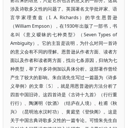
射出来的语意，只是它所包含的意义的一部分。这就
涉及诗歌多义性的问题了。英国著名文学批评家、语
言学家理查兹（I. A. Richards）的学生恩普逊
（William Empson），在1930年出版了一部书，书
名叫《意义暧昧的七种类型》（Seven Types of
Ambiguity）。它的主旨是说明，为什么对同一首诗
的意义会有不同的理解。恩普逊从作者方面、读者方
面以及作者和读者两方面，找出七条原因，归纳为七
种类型，举了许多诗例加以具体分析。这部著作曾经
产生了较大的影响。朱自清先生写过一篇题为《诗多
义举例》的文章〔5〕，就是用恩普逊的方法分析了
四首中国旧诗。这四首诗是《古诗十九首》（行行重
行行）、陶渊明《饮酒》（结庐在人境）、杜甫《秋
兴》（昆明池水汉时功）、黄庭坚《登快阁》。这是
关于中国古典诗歌多义性的一篇专论。可惜朱先生自