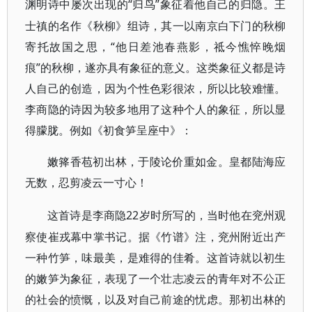
“归鸟”象征着他自己的归隐。王
渊明诗中屡次出现的
士禛的名作《秋柳》组诗，其一以南京白下门的秋柳
寄托故国之思，“他日差池春燕影，祗今憔悴晚烟
痕”的秋柳，遂亦具有象征的意义。这类象征义都是诗
人自己的创造，因为个性色彩很浓，所以比较难懂。
李商隐的诗因为较多地用了这种个人的象征，所以显
得朦胧。例如《初食笋呈座中》：
嫩箨香苞初出林，于陵论价重如金。皇都陆海应
无数，忍剪凌云一寸心！
22岁时所写的，当时他在兖州观
这首诗是李商隐
察使崔戎幕中掌书记。据《竹谱》注，兖州附近出产
一种竹笋，味最美，是难得的佳肴。这首诗就以初生
的嫩笋为象征，表现了一个壮志凌云的青年对不公正
的社会的愤慨，以及对自己前途的忧虑。那初出林的