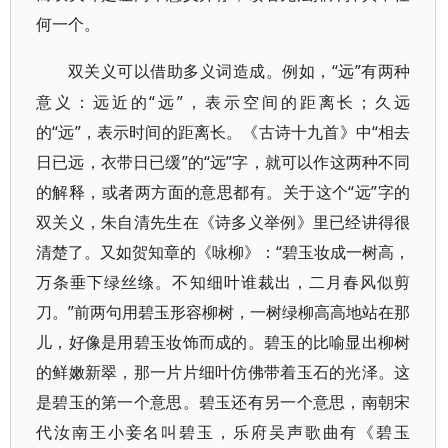
何一个。
“远”有两种
双关义可以借助多义词造成。例如，
意义：远近的“远”，表示空间的距离长；久远
的“远”，表示时间的距离长。《古诗十九首》中“相去
日已远，衣带日已缓”的“远”字，就可以作这两种不同
的解释，或者两方面的意思都有。关于这个“远”字的
双关义，朱自清先生在《诗多义举例》里已经讲得很
清楚了。又如贺知章的《咏柳》：“碧玉妆成一树高，
万条垂下绿丝绦。不知细叶谁裁出，二月春风似剪
刀。”前两句用碧玉形容柳树，一树绿柳高高地站在那
儿，好像是用碧玉妆饰而成的。碧玉的比喻显出柳树
的鲜嫩新翠，那一片片细叶仿佛带着玉石的光泽。这
是碧玉的第一个意思。碧玉还有另一个意思，南朝宋
代汝南王小妾名叫碧玉，乐府吴声歌曲有《碧玉