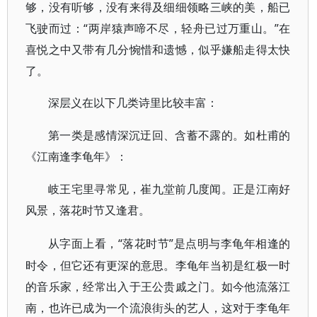
够，没有听够，没有来得及细细领略三峡的美，船已
飞驶而过：“两岸猿声啼不尽，轻舟已过万重山。”在
喜悦之中又带有几分惋惜和遗憾，似乎嫌船走得太快
了。
深层义在以下几类诗里比较丰富：
第一类是感情深沉迂回、含蓄不露的。如杜甫的
《江南逢李龟年》：
岐王宅里寻常见，崔九堂前几度闻。正是江南好
风景，落花时节又逢君。
“落花时节”是点明与李龟年相逢的
从字面上看，
时令，但它还有更深的意思。李龟年当初是红极一时
的音乐家，经常出入于王公贵戚之门。如今他流落江
南，也许已成为一个流浪街头的艺人，这对于李龟年