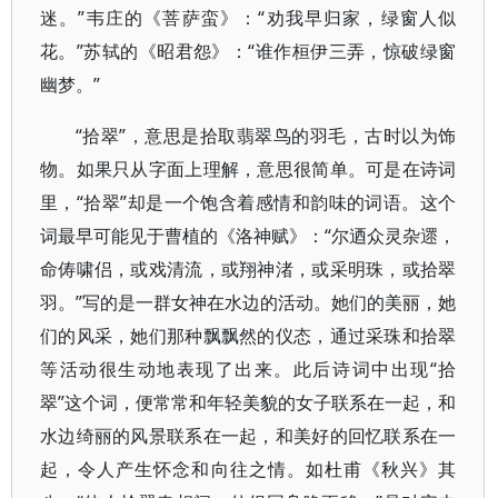
迷。”韦庄的《菩萨蛮》：“劝我早归家，绿窗人似
花。”苏轼的《昭君怨》：“谁作桓伊三弄，惊破绿窗
幽梦。”
“拾翠”，意思是拾取翡翠鸟的羽毛，古时以为饰
物。如果只从字面上理解，意思很简单。可是在诗词
里，“拾翠”却是一个饱含着感情和韵味的词语。这个
词最早可能见于曹植的《洛神赋》：“尔迺众灵杂遝，
命俦啸侣，或戏清流，或翔神渚，或采明珠，或拾翠
羽。”写的是一群女神在水边的活动。她们的美丽，她
们的风采，她们那种飘飘然的仪态，通过采珠和拾翠
等活动很生动地表现了出来。此后诗词中出现“拾
翠”这个词，便常常和年轻美貌的女子联系在一起，和
水边绮丽的风景联系在一起，和美好的回忆联系在一
起，令人产生怀念和向往之情。如杜甫《秋兴》其