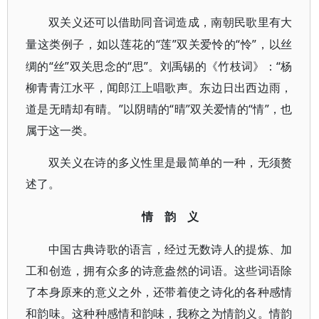
双关义还可以借助同音词造成，南朝民歌里有大
“莲”双关爱怜的“怜”，以丝
量这类例子，如以莲花的
绸的“丝”双关思念的“思”。刘禹锡的《竹枝词》：“杨
柳青青江水平，闻郎江上唱歌声。东边日出西边雨，
道是无晴却有晴。”以阴晴的“晴”双关爱情的“情”，也
属于这一类。
双关义在诗的多义性里是最简单的一种，无须赘
述了。
情 韵 义
中国古典诗歌的语言，经过无数诗人的提炼、加
工和创造，拥有众多的诗意盎然的词语。这些词语除
了本身原来的意义之外，还带着使之诗化的各种感情
和韵味。这种种感情和韵味，我称之为情韵义。情韵