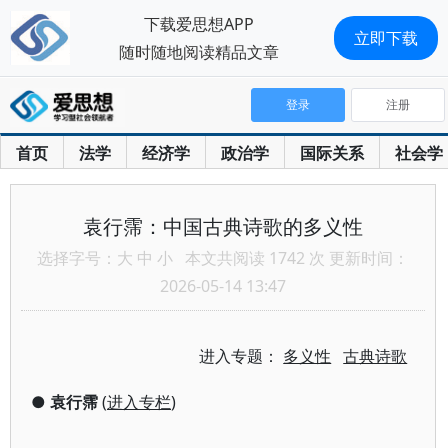
下载爱思想APP
立即下载
随时随地阅读精品文章
登录
注册
首页
法学
经济学
政治学
国际关系
社会学
袁行霈：中国古典诗歌的多义性
选择字号：
大
中
小
本文共阅读 1742 次 更新时间：
2026-05-14 13:47
进入专题：
多义性
古典诗歌
●
袁行霈
(
进入专栏
)