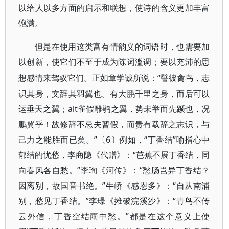
以给人以多方面的启示和联想，使诗的含义更加丰富
饱满。
但是在使用这类富有情韵义的词语时，也需要加
以创新，使它们不至于成为陈词滥调；要以充沛的思
“譬彼禽鸟，志
想感情来驾驭它们。正如章学诚所说：
识其身，文辞其羽翼也。有大鹏千里之身，而后可以
运垂天之翼；alt雀假雕鹗之翼，势未举而先踬也，况
鹏翼乎！故修辞不忌夫暂假，而贵有载辞之志识，与
己力之能胜而已矣。”〔6〕例如，“丁香结”喻指心中
郁结的忧愁，李商隐《代赠》：“芭蕉不展丁香结，同
向春风各自愁。”李珣《河传》：“愁肠岂异丁香结？
因离别，故国音书绝。”牛峤《感恩多》：“自从南浦
别，愁见丁香结。”李璟《摊破浣溪沙》：“青鸟不传
云外信，丁香空结雨中愁。”都是在这个意义上使