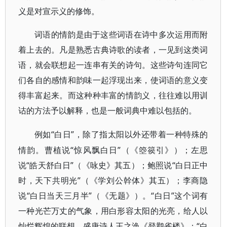
义是对宣示义的修饰。
词语的情韵是由于这些词语在诗中多次运用而附
着上去的。凡是熟悉古典诗歌的读者，一见到这类词
语，就会联想起一连串有关的诗句。这些诗句连同它
们各自的感情和韵味一起浮现出来，使词语的意义变
得丰富起来。而这种种丰富的情韵义，往往难以用训
诂的方法予以解释，也是一般词典中难以包括的。
“白日”，除了指太阳以外还带着一种特殊的
例如
情韵。曹植说“惊风飘白日”（《箜篌引》）；左思
说“皓天舒白日”（《咏史》其五）；鲍照说“白日正中
时，天下共明光”（《学刘公幹体》其五）；李商隐
说“白日当天三月半”（《无题》）。“白日”这个词有
一种光芒万丈的气象，用白形容太阳的光亮，给人以
灿烂辉煌的联想。盛唐诗人王之涣《登鹳雀楼》：“白