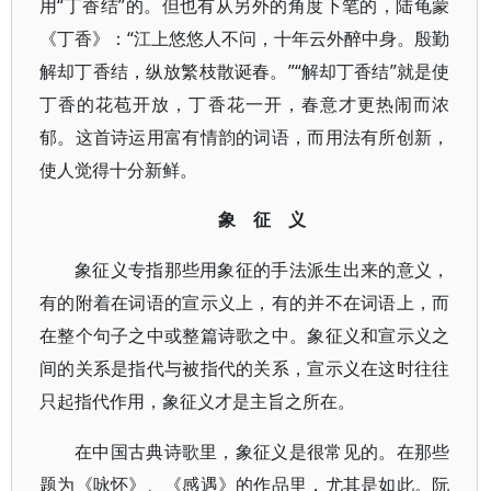
用“丁香结”的。但也有从另外的角度下笔的，陆龟蒙
《丁香》：“江上悠悠人不问，十年云外醉中身。殷勤
解却丁香结，纵放繁枝散诞春。”“解却丁香结”就是使
丁香的花苞开放，丁香花一开，春意才更热闹而浓
郁。这首诗运用富有情韵的词语，而用法有所创新，
使人觉得十分新鲜。
象 征 义
象征义专指那些用象征的手法派生出来的意义，
有的附着在词语的宣示义上，有的并不在词语上，而
在整个句子之中或整篇诗歌之中。象征义和宣示义之
间的关系是指代与被指代的关系，宣示义在这时往往
只起指代作用，象征义才是主旨之所在。
在中国古典诗歌里，象征义是很常见的。在那些
题为《咏怀》、《感遇》的作品里，尤其是如此。阮