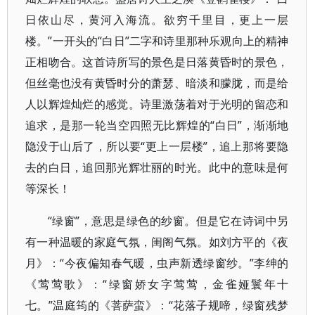
日依山尽，黄河入海流。欲穷千里目，更上一层
楼。”一开头的“白日”二字和诗里那种乐观向上的精神
正相吻合。这首诗所写的景色是日落黄昏时的景色，
但丝毫也没有黄昏时分的萧瑟、暗淡和朦胧，而是给
人以辉煌灿烂的感觉。诗里激荡着对于光明的留恋和
追求，是那一轮当空四照无比辉煌的“白日”，渐渐地
隐没于山后了，所以要“更上一层楼”，追上那将要隐
去的白日，追回那光辉壮丽的时光。此中的意味是何
等深长！
“绿窗”，意思是绿色的纱窗。但是它在诗词中另
有一种温暖的家庭气氛，闺阁气氛。如刘方平的《夜
月》：“今夜偏知春气暖，虫声新透绿窗纱。”李绅的
《莺莺歌》：“绿窗娇女字莺莺，金雀娅鬟年十
七。”温庭筠的《菩萨蛮》：“花落子规啼，绿窗残梦