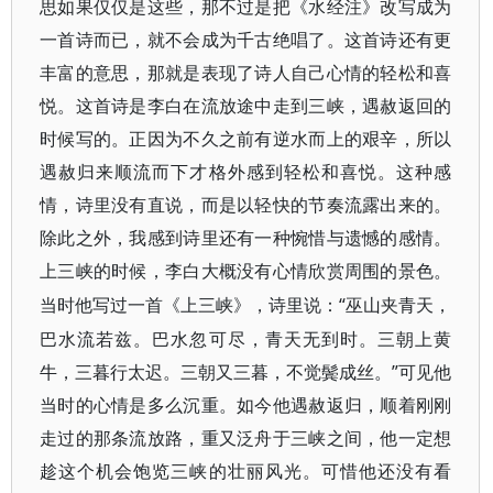
思如果仅仅是这些，那不过是把《水经注》改写成为
一首诗而已，就不会成为千古绝唱了。这首诗还有更
丰富的意思，那就是表现了诗人自己心情的轻松和喜
悦。这首诗是李白在流放途中走到三峡，遇赦返回的
时候写的。正因为不久之前有逆水而上的艰辛，所以
遇赦归来顺流而下才格外感到轻松和喜悦。这种感
情，诗里没有直说，而是以轻快的节奏流露出来的。
除此之外，我感到诗里还有一种惋惜与遗憾的感情。
上三峡的时候，李白大概没有心情欣赏周围的景色。
“巫山夹青天，
当时他写过一首《上三峡》，诗里说：
巴水流若兹。巴水忽可尽，青天无到时。三朝上黄
牛，三暮行太迟。三朝又三暮，不觉鬓成丝。”可见他
当时的心情是多么沉重。如今他遇赦返归，顺着刚刚
走过的那条流放路，重又泛舟于三峡之间，他一定想
趁这个机会饱览三峡的壮丽风光。可惜他还没有看