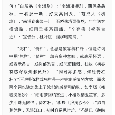
何！”白居易《南浦别》：“南浦凄凄别，西风袅袅
秋。一看肠一断，好去莫回头。”范成大《横
塘》：“南浦春来绿一川，石桥朱塔两依然。年年送客
横塘路，细雨垂杨系画船。”辛弃疾《祝英台
近》：“宝钗分，桃叶渡，烟柳暗南浦。”
“凭栏”、“倚栏”，意思是依靠着栏杆，但是诗词
中用“凭栏”、“倚栏”，却有多种意味，或表示怀远，
或表示吊古，或抑郁愁苦，或悲愤慷慨。杜牧《初春
有感寄歙州邢员外》：“闻君亦多感，何处倚栏
杆？”正说明倚栏或凭栏是一种寄寓感情的方式，而这
两个词也随之染上了浓郁的感情和韵味。如李璟《摊
破浣溪沙》：“细雨梦回鸡塞远，小楼吹彻玉笙寒。多
少泪珠无限恨，倚栏杆。”李煜《浪淘沙令》：“独自
莫凭栏，无限江山，别时容易见时难。”冯延巳《鹊踏