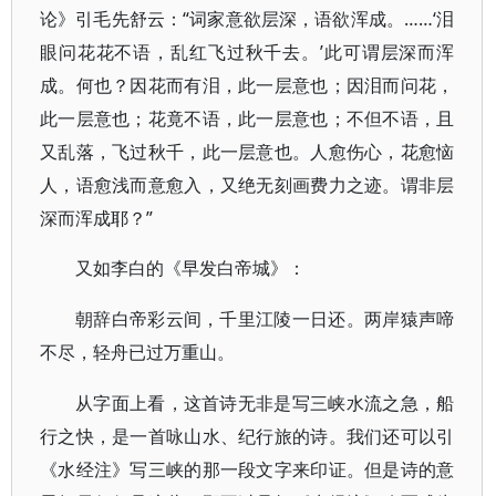
论》引毛先舒云：“词家意欲层深，语欲浑成。……‘泪
眼问花花不语，乱红飞过秋千去。’此可谓层深而浑
成。何也？因花而有泪，此一层意也；因泪而问花，
此一层意也；花竟不语，此一层意也；不但不语，且
又乱落，飞过秋千，此一层意也。人愈伤心，花愈恼
人，语愈浅而意愈入，又绝无刻画费力之迹。谓非层
深而浑成耶？”
又如李白的《早发白帝城》：
朝辞白帝彩云间，千里江陵一日还。两岸猿声啼
不尽，轻舟已过万重山。
从字面上看，这首诗无非是写三峡水流之急，船
行之快，是一首咏山水、纪行旅的诗。我们还可以引
《水经注》写三峡的那一段文字来印证。但是诗的意