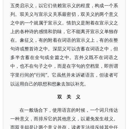
五类启示义，以它们依赖宣示义的程度，构成一个系
列。双关义与宣示义关系最密切，双关义的两个意义
之中的一个就属于宣示义。情韵义是附着在宣示义之
上的各种诗的感情和韵味，它不能离开宣示义单独存
在。象征义，有的附着在词语的宣示义上，有的在整
句诗或整首诗之中。深层义可以含蓄在词语之中，但
多半含蓄在全句或全篇之中。言外义既不在词语之
中，也不在句子之中，而是在字句的空档里，即所谓
“行间”。它虽然并未诉诸语言，但读者可
字里行间的
以运用自己的联想和想象去加以补充。
双 关 义
在一般场合下，使用语言的时候，一个词只传达
一种意义，而排斥它的其他意义，以避免发生歧义。
而双关却是让两个意义并存，读者无法排斥掉其中任