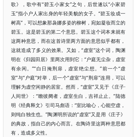
歌》，歌中有“碧玉小家女”之句，后世遂以“小家碧
玉”指小户人家出身的年轻美貌的女子。“碧玉妆成一
树高”，可以想象那袅娜多姿的柳树，宛如凝妆而立的
碧玉。这是碧玉的第二个意思。碧玉这个词本来就有
这两种意思，而在这首诗里两方面的意思似乎都有，
这就造成了多义的效果。又如，“虚室”这个词，陶渊
明在《归园田居》里两次用到它：“户庭无尘杂，虚室
有余闲。”“白日掩荆扉，虚室绝尘想。”前一个“虚
室”与“户庭”对举，后一个“虚室”与“荆扉”连用，可以
理解为虚空闲静的居室。然而，“虚室”又见于《庄子·
人间世》：“瞻彼阕者，虚室生白，吉祥止止。”陆德
明《经典释文》引司马彪语：“室比喻心，心能空虚，
则纯白独生也。”陶渊明所说的“虚室”又是用《庄子》
的典故，指自己的内心而言。在陶诗里这两种意思都
有，造成多义性。