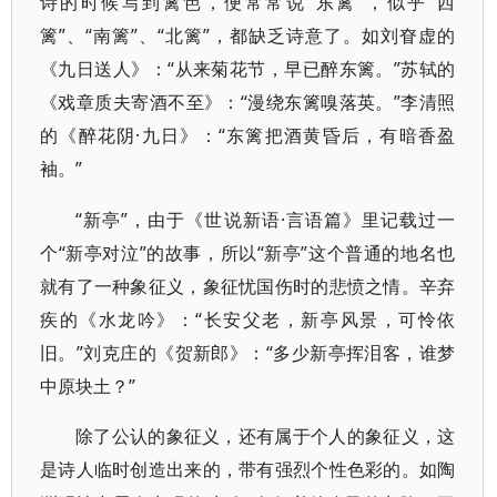
诗的时候写到篱笆，便常常说“东篱”，似乎“西
篱”、“南篱”、“北篱”，都缺乏诗意了。如刘眘虚的
《九日送人》：“从来菊花节，早已醉东篱。”苏轼的
《戏章质夫寄酒不至》：“漫绕东篱嗅落英。”李清照
的《醉花阴·九日》：“东篱把酒黄昏后，有暗香盈
袖。”
“新亭”，由于《世说新语·言语篇》里记载过一
个“新亭对泣”的故事，所以“新亭”这个普通的地名也
就有了一种象征义，象征忧国伤时的悲愤之情。辛弃
疾的《水龙吟》：“长安父老，新亭风景，可怜依
旧。”刘克庄的《贺新郎》：“多少新亭挥泪客，谁梦
中原块土？”
除了公认的象征义，还有属于个人的象征义，这
是诗人临时创造出来的，带有强烈个性色彩的。如陶