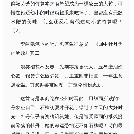
鲜嫩芬芳的竹笋本来有希望成为一棵凌云的大竹，可
惜在她还幼小的时候就被采来吃掉了。皇都应有无数
水陆的美味，怎么还忍心剪伐这幼小的竹笋呢！
〔7〕
李商隐笔下的牡丹也有象征意义，《回中牡丹为
雨所败》其二：
浪笑榴花不及春，先期零落更愁人。玉盘迸泪伤
心数，锦瑟惊弦破梦频。万里重阴非旧圃，一年生意
属流尘。前溪舞罢君回顾，并觉今朝粉态新。
这首诗是李商隐在泾州时写的，用被雨所败的牡
丹象征自己。石榴初夏才开花，错过了春天的大好时
光，牡丹似乎有资格讥笑她。但是遭受风雨的摧残提
前零落的牡丹，她的命运恐怕还不如石榴呢！诗的最