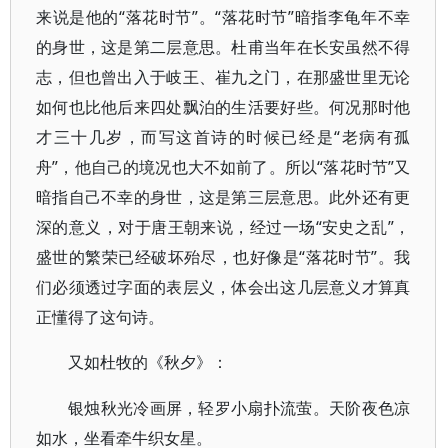
来说是他的“落花时节”。“落花时节”暗指李龟年不幸
的身世，这是第二层意思。杜甫当年在长安虽然不得
志，但也曾出入于岐王、崔九之门，在那盛世里无论
如何也比他后来四处飘泊的生活要好些。何况那时他
才三十几岁，而写这首诗的时候已经是“老病有孤
舟”，他自己的境况也大不如前了。所以“落花时节”又
暗指自己不幸的身世，这是第三层意思。此外还有更
深的意义，对于唐王朝来说，经过一场“安史之乱”，
盛世的繁荣已经破坏殆尽，也好像是“落花时节”。我
们必须透过字面的表层义，体会出这几层意义才算真
正懂得了这句诗。
又如杜牧的《秋夕》：
银烛秋光冷画屏，轻罗小扇扑流萤。天阶夜色凉
如水，坐看牵牛织女星。