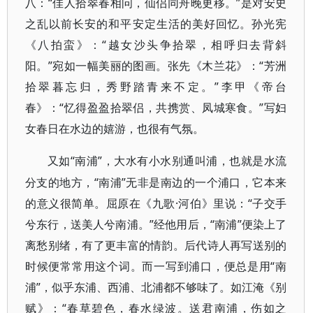
八：“佳人拾翠春相问，仙侣同舟晚更移。”是对安史
之乱以前长安的和平安定生活的美好回忆。孙光宪
《八拍蛮》：“越女沙头争拾翠，相呼归去背斜
阳。”宛如一幅美丽的图画。张先《木兰花》：“芳洲
拾翠暮忘归，秀野踏青来不定。”李甲《帝台
春》：“忆得盈盈拾翠侣，共携赏、凤城寒食。”写妇
女春日在水边的嬉游，也很有气氛。
“南浦”，大水有小水别通叫浦，也就是水流
又如
分支的地方，“南浦”无非是南边的一个浦口，它本来
的意义很简单。屈原在《九歌·河伯》里说：“子交手
兮东行，送美人兮南浦。”经他用后，“南浦”便染上了
离愁别绪，有了更丰富的情韵。后代诗人再写送别的
时候便常常用这个词。而一写到浦口，便总是用“南
浦”，似乎东浦、西浦、北浦都不够味了。如江淹《别
赋》：“春草碧色，春水绿波。送君南浦，伤如之