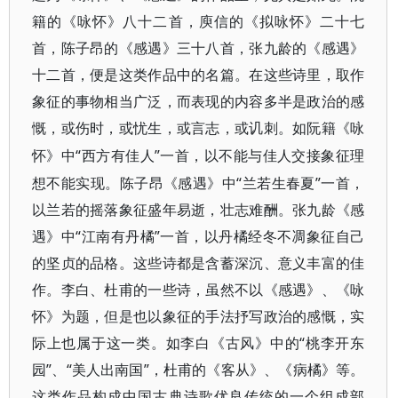
籍的《咏怀》八十二首，庾信的《拟咏怀》二十七
首，陈子昂的《感遇》三十八首，张九龄的《感遇》
十二首，便是这类作品中的名篇。在这些诗里，取作
象征的事物相当广泛，而表现的内容多半是政治的感
慨，或伤时，或忧生，或言志，或讥刺。如阮籍《咏
“西方有佳人”一首，以不能与佳人交接象征理
怀》中
想不能实现。陈子昂《感遇》中“兰若生春夏”一首，
以兰若的摇落象征盛年易逝，壮志难酬。张九龄《感
遇》中“江南有丹橘”一首，以丹橘经冬不凋象征自己
的坚贞的品格。这些诗都是含蓄深沉、意义丰富的佳
作。李白、杜甫的一些诗，虽然不以《感遇》、《咏
怀》为题，但是也以象征的手法抒写政治的感慨，实
际上也属于这一类。如李白《古风》中的“桃李开东
园”、“美人出南国”，杜甫的《客从》、《病橘》等。
这类作品构成中国古典诗歌优良传统的一个组成部