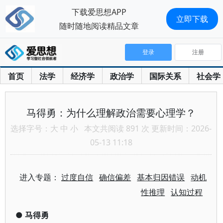
下载爱思想APP
立即下载
随时随地阅读精品文章
登录
注册
首页
法学
经济学
政治学
国际关系
社会学
马得勇：为什么理解政治需要心理学？
选择字号：
大
中
小
本文共阅读 891 次 更新时间：2026-
05-13 11:18
进入专题：
过度自信
确信偏差
基本归因错误
动机
性推理
认知过程
●
马得勇