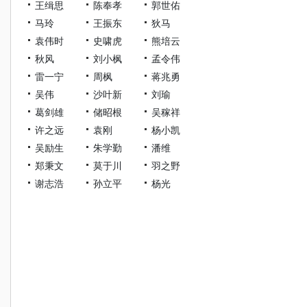
王缉思
陈奉孝
郭世佑
马玲
王振东
狄马
袁伟时
史啸虎
熊培云
秋风
刘小枫
孟令伟
雷一宁
周枫
蒋兆勇
吴伟
沙叶新
刘瑜
葛剑雄
储昭根
吴稼祥
许之远
袁刚
杨小凯
吴励生
朱学勤
潘维
郑秉文
莫于川
羽之野
谢志浩
孙立平
杨光