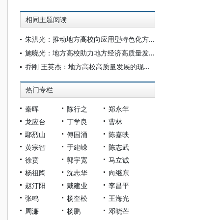
相同主题阅读
朱洪光：推动地方高校向应用型特色化方向发展
施晓光：地方高校助力地方经济高质量发展的探索
乔刚 王英杰：地方高校高质量发展的现实境遇与基本策略
热门专栏
秦晖
陈行之
郑永年
龙应台
丁学良
曹林
鄢烈山
傅国涌
陈嘉映
黄宗智
于建嵘
陈志武
徐贲
郭宇宽
马立诚
杨祖陶
沈志华
向继东
赵汀阳
戴建业
李昌平
张鸣
杨奎松
王海光
周濂
杨鹏
邓晓芒