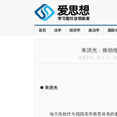
首页
法学
经济学
政治学
国际
朱洪光：推动
选择字号：
大
中
小
本文
●
朱洪光
地方高校作为我国高等教育体系的