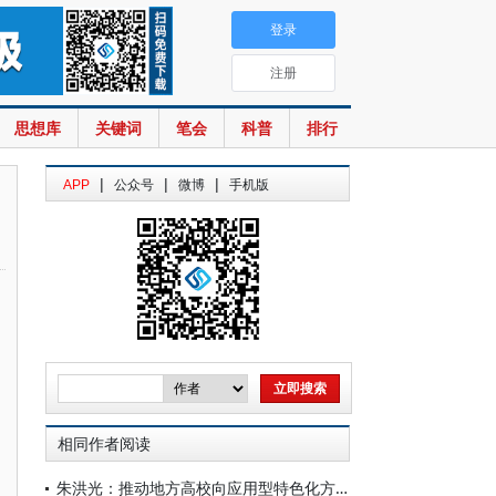
登录
注册
思想库
关键词
笔会
科普
排行
|
|
|
APP
公众号
微博
手机版
相同作者阅读
朱洪光：推动地方高校向应用型特色化方向发展