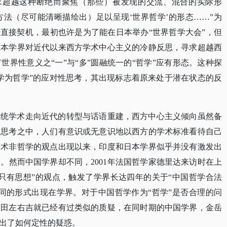
寻求超越这种断绝而聚焦（那些）被发现的交流、混合的实际形
法（尽可能清晰描绘出）足以呈现‘世界哲学’的形态……”为
的直接契机，最初也许是为了能在日本举办“世界哲学大会”，但
日本学界对近代以来西方学术中心主义的冷静反思，寻求超越西
界性意义之“一”与“多”圆融统一的“哲学”应有形态。这种探
学为哲学”的应对性思考，其出现标志着原来处于潜在状态的反
传统学术走向近代的转型与话语重建，西方中心主义倾向虽然备
术思考之中，人们有意识或无意识地以西方的学术标准看待自己
学术非哲学的观点出现以来，印度和日本学界似乎并没有激发出
题。然而中国学界却不同，
2001年法国哲学家德里达来访时在上
只有思想”的观点，触发了学界长达四年的关于“中国哲学合法
同的形式出现在学界。对于中国哲学作为“哲学”是否合理的问
者津田左右吉就已经有过类似的质疑，在同时期的中国学界，金岳
出了如何定性的疑惑。