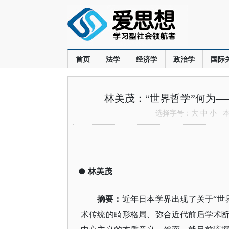
首页
法学
经济学
政治学
国际
林美茂：“世界哲学”何为—
选择字号：
大
中
小
本文
●
林美茂
摘要：
近年日本学界出现了关于
“
术传统的畸形格局、弥合近代前后学术