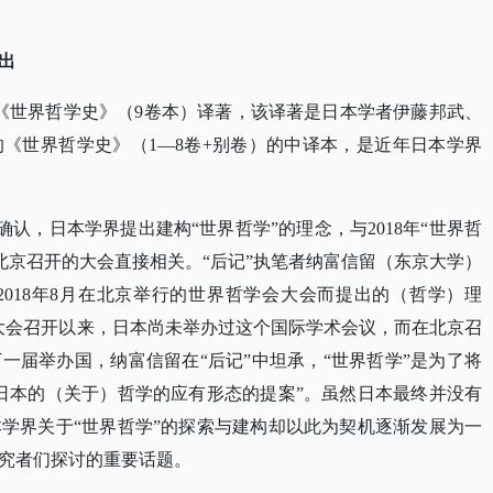
出
套《世界哲学史》（9卷本）译著，该译著是日本学者伊藤邦武、
的《世界哲学史》（1—8卷+别卷）的中译本，是近年日本学界
以确认，日本学界提出建构“世界哲学”的理念，与2018年“世界哲
losophy）在北京召开的大会直接相关。“后记”执笔者纳富信留（东京大学）
2018年8月在北京举行的世界哲学会大会而提出的（哲学）理
学大会召开以来，日本尚未举办过这个国际学术会议，而在北京召
一届举办国，纳富信留在“后记”中坦承，“世界哲学”是为了将
日本的（关于）哲学的应有形态的提案”。虽然日本最终并没有
学界关于“世界哲学”的探索与建构却以此为契机逐渐发展为一
究者们探讨的重要话题。