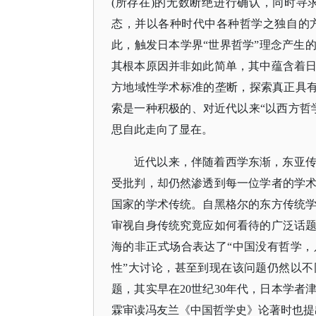
(所存在)的无数断绝进行确认，同时
态，并以各种时代中各种哲学之独自的方
此，触发日本学界“世界哲学”理念产生
其根本原因并非如此简单，其中蕴含着
方地域性学术标准的垄断，探索真正具有世
索是一种积极的、对近代以来“以西方哲
思自此走向了显在。
近代以来，伴随着西学东渐，东亚
受批判，却仍然渗透到每一位学者的学
国家的学术传统。自黑格尔的东方传统
审视自身传统究竟应如何看待的广泛话
海的非正式场合表达了“中国没有哲学，
性”大讨论，甚至到现在该问题仍然以不
题，其实早在20世纪30年代，日本学
霖审读冯友兰《中国哲学史》论著时也提