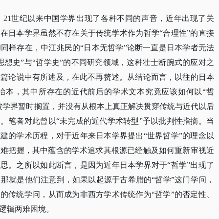
疑，21世纪以来中国学界出现了各种不同的声音，近年出现了关
。在日本学界虽然不存在关于传统学术作为哲学“合理性”的直接
同样存在，中江兆民的“日本无哲学”论断一直是日本学者无法
思想史”与“哲学史”的不同研究领域，这种壮士断腕式的应对之
数篇论说中有所述及，在此不再赘述。从结论而言，以往的日本
治本，其中所存在的近代前后的学术文本究竟应该如何以“哲
被学界暂时搁置，并没有从根本上真正解决贯穿传统与近代以后
题。笔者对此曾以“未完成的近代学术转型”予以批判性指摘。当
重建的学术历程，对于近年来日本学界提出“世界哲学”的理念以
不难把握，其中蕴含的学术追求其根源已经触及如何重新审视近
反思。之所以如此断言，是因为近年日本学界对于“哲学”出现了
那就是他们注意到，如果以起源于古希腊的“哲学”这门学问，
国的传统学问，从而成为非西方学术传统作为“哲学”的否定性、
逻辑两难困境。