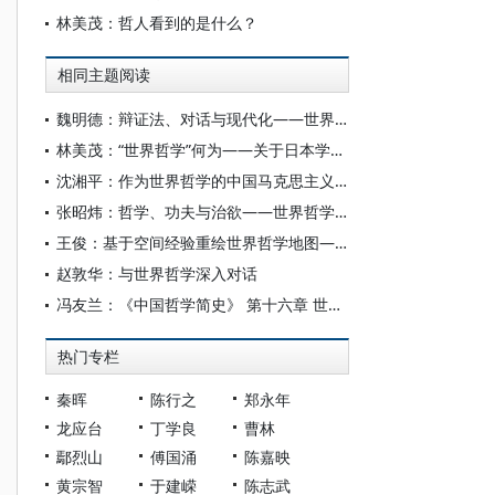
林美茂：哲人看到的是什么？
相同主题阅读
魏明德：辩证法、对话与现代化——世界哲学语境中的中国哲学
林美茂：“世界哲学”何为——关于日本学界“世界哲学”探索的批判性考察
沈湘平：作为世界哲学的中国马克思主义哲学如何可能
张昭炜：哲学、功夫与治欲——世界哲学视域下中国哲学的特质及贡献
王俊：基于空间经验重绘世界哲学地图——空间现象学视野下的考察
赵敦华：与世界哲学深入对话
冯友兰：《中国哲学简史》 第十六章 世界政治和世界哲学
热门专栏
秦晖
陈行之
郑永年
龙应台
丁学良
曹林
鄢烈山
傅国涌
陈嘉映
黄宗智
于建嵘
陈志武