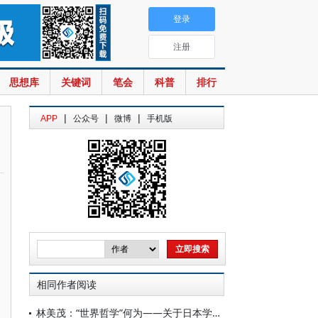
登录
注册
思想库
关键词
笔会
科普
排行
|
|
|
APP
公众号
微博
手机版
相同作者阅读
林美茂：“世界哲学”何为——关于日本学界“世界哲学”探索的批判性考察