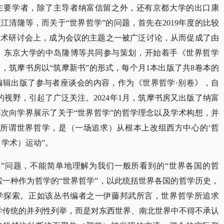
主要学者，除了主导者纳富信留之外，还有京都大学的出口康
直江清隆等，而关于
“世界哲学”的问题，首先在2019年度的比较
学术研讨会上，成为会议的主题之一被广泛讨论，从而促成了由
、东京大学的中岛隆博等共同参与策划，开始着手《世界哲学
8月，筑摩书房以“筑摩新书”的形式，每个月1本出版了共8卷本的
编辑出版了参与者座谈会的内容，作为《世界哲学·别卷》，自
视野，引起了广泛关注。2024年1月，筑摩书房又出版了纳富
次向学界展示了关于“世界哲学”的哲学理念以及学术构想，并
“所谓世界哲学，是（一场追求）从根本上改组西方中心的‘哲
学术）运动”。
哲学”问题，不能简单地理解为我们一般所看到的“世界各国的哲
索一种作为哲学的“世界哲学”，以此统括世界各国的哲学历史，
哲学探索。正如该丛书编者之一伊藤邦武所言，世界哲学所追求
学传统的并列性列举，而是对东西世界、南北世界中不得不承认