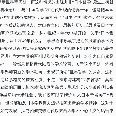
揭示世界等问题。而这种情况的出现并非“日本哲学”诞生之初就
学科概念时，与“中国哲学”在近代出现的情况一样，也是把本国
近代学术的范式转换，从而拥有了“日本哲学”这个近代学术领
学”本质认识的深入、对自身文化与思想的历史反思以及日本学
研究领域出现之后，从20世纪30年代中期开始，关于“日本哲
对象，从而在40年代以后，学界逐渐形成了把近代以前的学术史
”的研究仅以近代以后研究西学及在西学影响下出现的哲学论著作
为界进行学术性质的区别以及研究领域的切割，迄今为止仍然是
学”，一般都只是指近代以后的学术论著。关于这个问题，笔者
学界却有新的学术动向，出现了所谓“世界哲学”的探索。这种
之畸形格局的探索性质。不过，探索与建构“世界哲学”，其学
之狭隘的层面，其本质追求更为高远，呈现出寻求突破近代以来
种崭新的学术现象，我们既可以了解近年来日本学者关于“哲
视角，也能够触及日本学界努力追求推陈出新的学术精神，这对于
该如何发展、探究如何突破近代以来西方学术中心主义的话语束