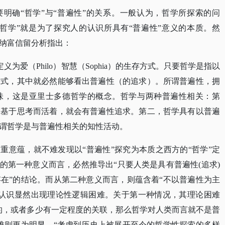
要明确“哲学”与“普遍性”的关系。一般认为，哲学所探索的问
“哲学”就是为了探究人的认识所具有“普遍性”意义的本质。然
纳富信留分析指出：
ia）被定义为爱（Philo）智慧（Sophia）的生存方式。只要哲学是指以
方式，其中就必然能够看出普遍性（的追求）。所谓普遍性，拥
味，这是亚里士多德哲学的概念。哲学与两种普遍性相关：第
人基于思考而活着，就会有普遍性追求。第二，哲学具有以普遍
谓哲学是与普遍性相关的知性活动。
双重意蕴，就不难发现以“普遍性”探究为本质之西方的“哲学”定
的第一种意义而言，必然推导出“只要人类是具有普遍性(追求)
在”的结论。而从第二种意义而言，则蕴含着“不以普遍性为主
种认识显然出现理论性逻辑困难。关于第一种情况，其理论困难
的，或者多少有一定程度的关联，那么哲学对人类而言就不是普
难则更为明显，“考虑到历史上被展开至今的哲学性探索的多样