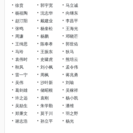
徐贲
郭宇宽
马立诚
杨祖陶
沈志华
向继东
赵汀阳
戴建业
李昌平
张鸣
杨奎松
王海光
周濂
杨鹏
邓晓芒
王缉思
陈奉孝
郭世佑
马玲
王振东
狄马
袁伟时
史啸虎
熊培云
秋风
刘小枫
孟令伟
雷一宁
周枫
蒋兆勇
吴伟
沙叶新
刘瑜
葛剑雄
储昭根
吴稼祥
许之远
袁刚
杨小凯
吴励生
朱学勤
潘维
郑秉文
莫于川
羽之野
谢志浩
孙立平
杨光